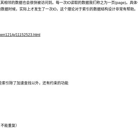
相邻的数据也会很快被访问到。每一次IO读取的数据我们称之为一页(page)。具体
的数据时候，实际上才发生了一次IO，这个理论对于索引的数据结构设计非常有帮助。
chen121/p/11152523.html
索引，这些索引除了加速查找以外，还有约束的功能
、不能重复）