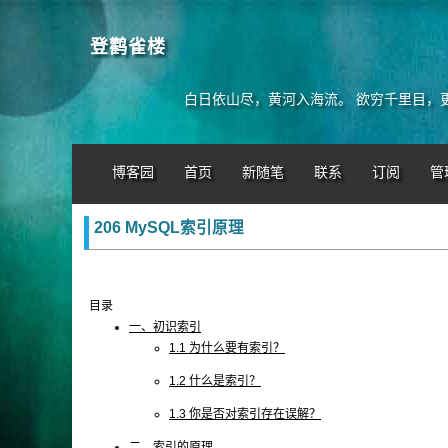
登鹳雀楼
白日依山尽，黄河入海流。 欲穷千里目，
博客园
首页
新随笔
联系
订阅
管
206 MySQL索引原理
目录
一、初识索引
1.1 为什么要有索引？
1.2 什么是索引？
1.3 你是否对索引存在误解？
二、索引的原理