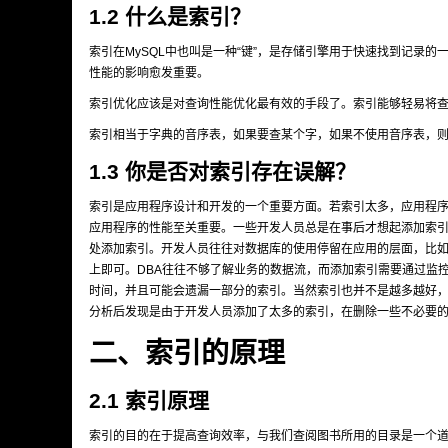
1.2 什么是索引？
索引在MySQL中也叫是一种“键”，是存储引擎用于快速找到记录
性能的影响愈发重要。
索引优化应该是对查询性能优化最有效的手段了。索引能够轻易将
索引相当于字典的音序表，如果要查某个字，如果不使用音序表，
1.3 你是否对索引存在误解？
索引是应用程序设计和开发的一个重要方面。若索引太多，应用程
应用程序的性能至关重要。一些开发人员总是在事后才想起添加索引-
处添加索引。开发人员往往对数据库的使用停留在应用的层面，比如
上即可。DBA往往不够了解业务的数据流，而添加索引需要通过监
时间，并且可能会遗漏一部分的索引。当然索引也并不是越多越好，我曾
分析后发现是由于开发人员添加了太多的索引，在删除一些不必要的
二、索引的原理
2.1 索引原理
索引的目的在于提高查询效率，与我们查阅图书所用的目录是一个