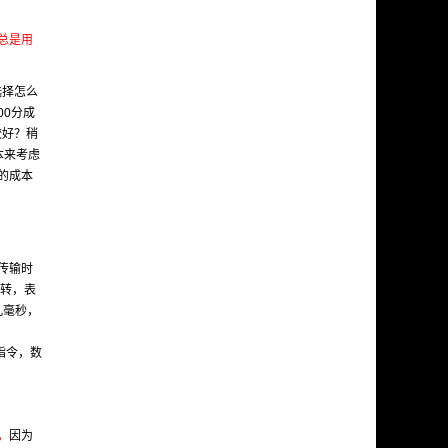
总是用
选择怎么
00分成
较好？稍
本来考虑
的成本
传输时
0转，表
几毫秒，
条指令，数
，
因为