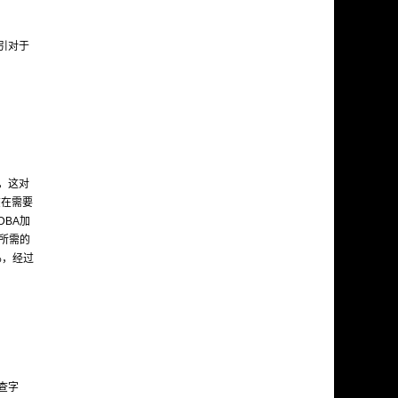
引对于
，这对
该在需要
BA加
所需的
%，经过
查字