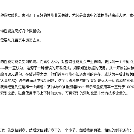
的一种数据结构。索引对于良好的性能非常关键，尤其是当表中的数据量越来越大时，索
查询性能提高好几个数量级。
则需要从几百页中逐页去查。
序的性能可能会受到影响。而索引太少，对查询性能又会产生影响，要找到一个平衡点
---我一直认为，这源于一种错误的开发模式。如果知道数据的使用，从一开始就应
编写SQL语句、存储过程之类，他们甚至可能不知道索引的存在，或认为事后让相关D
控大量的SQL语句进而从中找到问题，这个步骤所需的时间肯定是远大于初始添加索引
经遇到过这样一个问题：某台MySQL服务器iostat显示磁盘使用率一直处于100
索引之后，磁盘使用率马上下降为20%。可见索引的添加也是非常有技术含量的。
道理：先定位到章，然后定位到该章下的一个小节，然后找到页数。相似的例子还有：