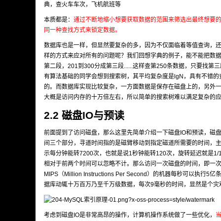
典，查火车车次，飞机航班等
本质都是：
通过不断地缩小想要获取数据的范围来筛选出最终想要
同一种查找方式来锁定数据。
数据库也是一样，但显然要复杂的多，因为不仅面临着等值查询，还有范围查询
样的方式来应对所有的问题呢？我们回想字典的例子，能不能把数据分成
第二段，201到300分成第三段......这样查第250条数据，
有算法基础的同学会想到搜索树，其平均复杂度是lgN，具有不错
的。而数据库实现比较复杂，一方面数据是保存在磁盘上的，另外
大概是访问内存的十万倍左右，所以简单的搜索树难以满足复杂的
2.2 磁盘IO与预读
前面提到了访问磁盘，那么这里先简单介绍一下磁盘IO和预读，磁
间三个部分，寻道时间指的是磁臂移动到指定磁道所需要的时间，主流
示每分钟能转7200次，也就是说1秒钟能转120次，旋转延迟就是1/
相对于前两个时间可以忽略不计。那么访问一次磁盘的时间，即一次磁盘IO
MIPS（Million Instructions Per Second）的
据库动辄十万百万乃至千万级数据，每次9毫秒的时间，显然是个灾
考虑到磁盘IO是非常高昂的操作，计算机操作系统做了一些优化，