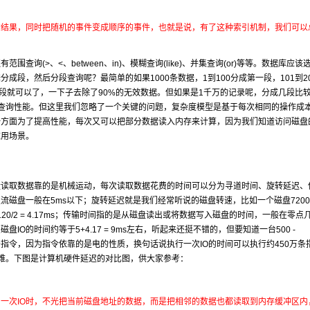
的结果，同时把随机的事件变成顺序的事件，也就是说，有了这种索引机制，我们可以
(>、<、between、in)、模糊查询(like)、并集查询(or)等等。数据库应该
段，然后分段查询呢？最简单的如果1000条数据，1到100分成第一段，101到2
只要找第三段就可以了，一下子去除了90%的无效数据。但如果是1千万的记录呢，分成几段比
的查询性能。但这里我们忽略了一个关键的问题，复杂度模型是基于每次相同的操作成
一方面为了提高性能，每次又可以把部分数据读入内存来计算，因为我们知道访问磁盘
应用场景。
盘读取数据靠的是机械运动，每次读取数据花费的时间可以分为寻道时间、旋转延迟、
磁盘一般在5ms以下；旋转延迟就是我们经常听说的磁盘转速，比如一个磁盘720
120/2 = 4.17ms；传输时间指的是从磁盘读出或将数据写入磁盘的时间，一般在零点
的时间约等于5+4.17 = 9ms左右，听起来还挺不错的，但要知道一台500 -
机器每秒可以执行5亿条指令，因为指令依靠的是电的性质，换句话说执行一次IO的时间可以执行约450万
难。下图是计算机硬件延迟的对比图，供大家参考：
当一次IO时，不光把当前磁盘地址的数据，而是把相邻的数据也都读取到内存缓冲区内