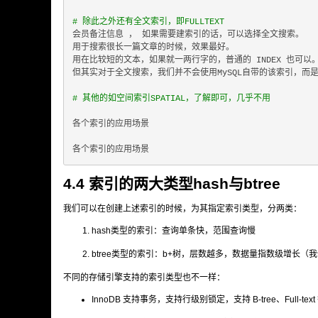
# 除此之外还有全文索引，即FULLTEXT
会员备注信息 ， 如果需要建索引的话，可以选择全文搜索。

用于搜索很长一篇文章的时候，效果最好。

用在比较短的文本，如果就一两行字的，普通的 INDEX 也可以。
但其实对于全文搜索，我们并不会使用MySQL自带的该索引，而是
# 其他的如空间索引SPATIAL，了解即可，几乎不用
各个索引的应用场景

4.4 索引的两大类型hash与btree
我们可以在创建上述索引的时候，为其指定索引类型，分两类：
hash类型的索引：查询单条快，范围查询慢
btree类型的索引：b+树，层数越多，数据量指数级增长（我
不同的存储引擎支持的索引类型也不一样：
InnoDB 支持事务，支持行级别锁定，支持 B-tree、Full-te