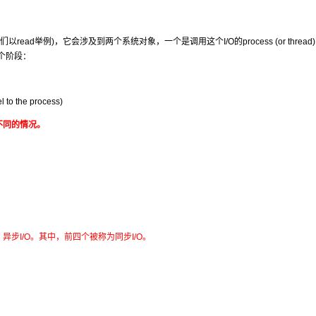
以read举例)，它会涉及到两个系统对象，一个是调用这个I/O的process (or thread
两个阶段：
o the process)
不同的情况。
接、异步I/O。其中，前四个被称为同步I/O。
。