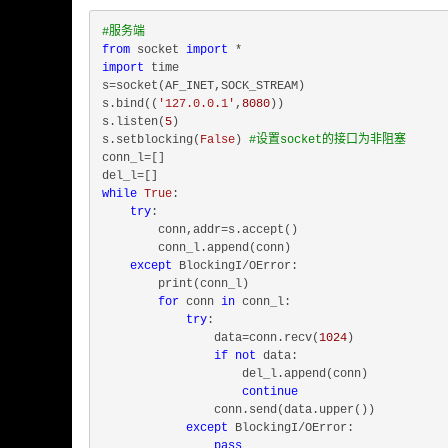
#服务端
from
 socket 
import
import
 time

s=socket(AF_INET,SOCK_STREAM)

s.bind((
'127.0.0.1'
,
8080
))

s.listen(
5
)

s.setblocking(
False
) 
#设置socket的接口为非阻塞
conn_l=[]

while
True
:

try
:

        conn,addr=s.accept()

        conn_l.append(conn)

except
 BlockingI/OError:

        print(conn_l)

for
 conn 
in
 conn_l:

try
:

                data=conn.recv(
1024
)

if
not
 data:

                    del_l.append(conn)

continue
                conn.send(data.upper())

except
 BlockingI/OError:

pass