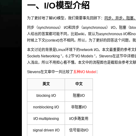
一、I/O模型介绍
为了更好地了解I/O模型，我们需要事先回顾下：
同步、异步、阻塞
同步（synchronous） I/O和异步（asynchronous） I/O，阻
人给出的答案都可能不同，比如wiki，就认为asynchronous I/
时候上下文(context)也不相同。所以，为了更好的回答这个问题
本文讨论的背景是Linux环境下的network I/O。本文最重要的参考文献是Richard S
Sockets Networking ”，6.2节“I/O Models ”，St
入浅出，所以不用担心看不懂。本文中的流程图也是截取自参考文
Stevens在文章中一共比较了
五种I/O Model
：
英文
中文
blocking I/O
阻塞I/O
nonblocking I/O
非阻塞I/O
I/O multiplexing
I/O多路复用
signal driven I/O
信号驱动I/O