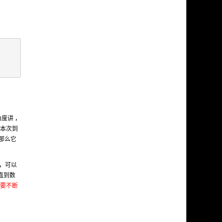
角度讲 ，
在本次到
，那么它
后，可以
直到数
需要不断