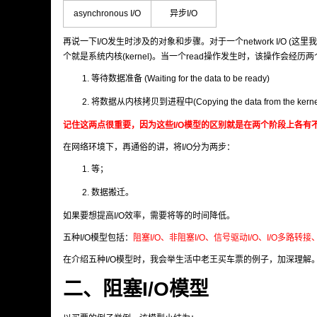
asynchronous I/O
异步I/O
再说一下I/O发生时涉及的对象和步骤。对于一个network I/O (这里我们
个就是系统内核(kernel)。当一个read操作发生时，该操作会经历
等待数据准备 (Waiting for the data to be ready)
将数据从内核拷贝到进程中(Copying the data from the kernel t
记住这两点很重要，因为这些I/O模型的区别就是在两个阶段上各有
在网络环境下，再通俗的讲，将I/O分为两步：
等；
数据搬迁。
如果要想提高I/O效率，需要将等的时间降低。
五种I/O模型包括：
阻塞I/O、非阻塞I/O、信号驱动I/O、I/O多路转
在介绍五种I/O模型时，我会举生活中老王买车票的例子，加深理解
二、阻塞I/O模型