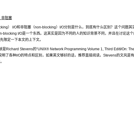
、非阻塞
塞（blocking） I/O和非阻塞（non-blocking）I/O分别是什么，到底有什么区别？这个问题
O和non-blocking I/O是一个东西。这其实是因为不同的人的知识背景不同，并且在讨论这
，我先限定一下本文的上下文。
tevens的“UNIX® Network Programming Volume 1, Third EditI/On: Th
evens在这节中详细说明了各种I/O的特点和区别，如果英文够好的话，推荐直接阅读。Stevens的文风
献。