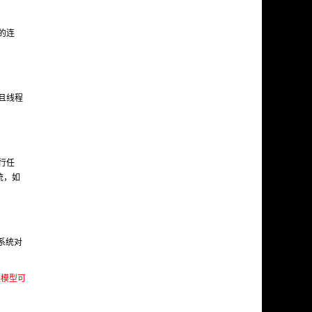
的连
且线程
行任
统，如
系统对
程模型可