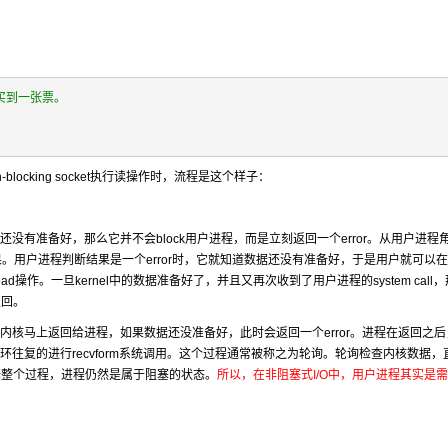
买到一张票。
n-blocking socket执行读操作时，流程是这个样子：
据还没有准备好，那么它并不会block用户进程，而是立刻返回一个error。从用户进程
果。用户进程判断结果是一个error时，它就知道数据还没有准备好，于是用户就可以
操作。一旦kernel中的数据准备好了，并且又再次收到了用户进程的system call
返回。
塞，内核马上返回给进程，如果数据还没准备好，此时会返回一个error。进程在返回之
循环往复的进行recvform系统调用。这个过程通常被称之为轮询。轮询检查内核数据，
据整个过程，进程仍然是属于阻塞的状态。
所以，在非阻塞式I/O中，用户进程其实是