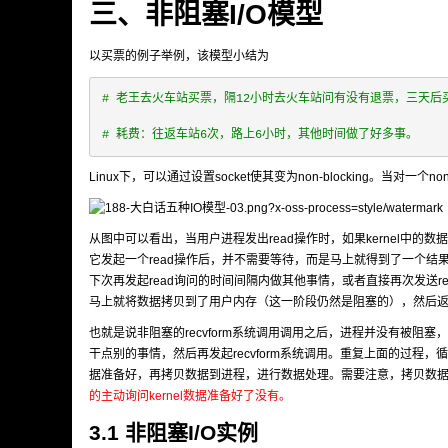
三、非阻塞I/O模型
以买票的例子举例，该模型小结为
# 老王去火车站买票，隔12小时去火车站问有没有退票，三天后
# 耗费：往返车站6次，路上6小时，其他时间做了好多事。
Linux下，可以通过设置socket使其变为non-blocking。当对一个no
从图中可以看出，当用户进程发出read操作时，如果kernel中的数
它发起一个read操作后，并不需要等待，而是马上就得到了一个结
下次再发起read询问的时间间隔内做其他事情，或者直接再次发送read
马上就将数据拷贝到了用户内存（这一阶段仍然是阻塞的），然后
也就是说非阻塞的recvform系统调用调用之后，进程并没有被阻
干点别的事情，然后再发起recvform系统调用。重复上面的过程，
据准备好，再拷贝数据到进程，进行数据处理。需要注意，拷贝数
的主动询问kernel数据准备好了没有。
3.1 非阻塞I/O实例