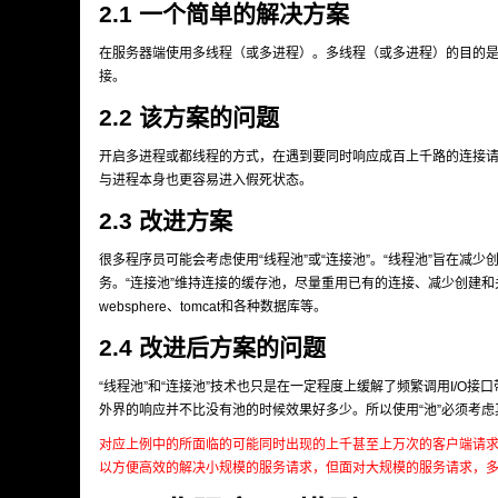
2.1 一个简单的解决方案
在服务器端使用多线程（或多进程）。多线程（或多进程）的目的
接。
2.2 该方案的问题
开启多进程或都线程的方式，在遇到要同时响应成百上千路的连接
与进程本身也更容易进入假死状态。
2.3 改进方案
很多程序员可能会考虑使用“线程池”或“连接池”。“线程池”旨在
务。“连接池”维持连接的缓存池，尽量重用已有的连接、减少创建
websphere、tomcat和各种数据库等。
2.4 改进后方案的问题
“线程池”和“连接池”技术也只是在一定程度上缓解了频繁调用I/O
外界的响应并不比没有池的时候效果好多少。所以使用“池”必须考虑
对应上例中的所面临的可能同时出现的上千甚至上万次的客户端请求，
以方便高效的解决小规模的服务请求，但面对大规模的服务请求，