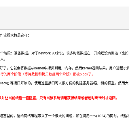
的读操作流程大概是这样：
的第一个阶段：准备数据。对于network I/O来说，很多时候数据在一开始还没有到达（比
到来。
了，它就会将数据从kernel中拷贝到用户内存，然后kernel返回结果，用户进程才
在I/O执行的两个阶段（等待数据和拷贝数据两个阶段）都被block了。
()、recv() 等接口开始的，使用这些接口可以很方便的构建服务器/客户机的模型。然而
结果并让当前线程一直阻塞，只有当该系统调用获得结果或者超时出错时才返回。
 都是阻塞型的。这给网络编程带来了一个很大的问题，如在调用recv(1024)的同时，线