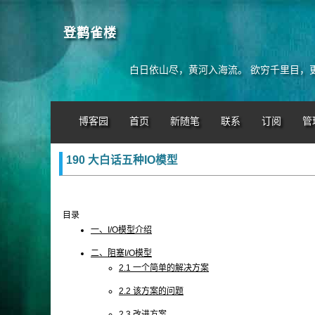
登鹳雀楼
白日依山尽，黄河入海流。 欲穷千里目，
博客园
首页
新随笔
联系
订阅
管
190 大白话五种IO模型
目录
一、I/O模型介绍
二、阻塞I/O模型
2.1 一个简单的解决方案
2.2 该方案的问题
2.3 改进方案