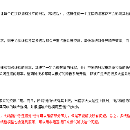
是让每个连接都拥有独立的线程（或进程），这样任何一个连接的阻塞都不会影响其他
请求，则无论多线程还是多进程都会严重占据系统资源，降低系统对外界响应效率，而
减少创建和销毁线程的频率，其维持一定合理数量的线程，并让空闲的线程重新承担新的执
和关闭连接的频率。这两种技术都可以很好的降低系统开销，都被广泛应用很多大型系
接口带来的资源占用。而且，所谓“池”始终有其上限，当请求大大超过上限时，“池”构成的
其面临的响应规模，并根据响应规模调整“池”的大小。
“线程池”或“连接池”或许可以缓解部分压力，但是不能解决所有问题。总之，多线
多线程模型也会遇到瓶颈，可以用非阻塞接口来尝试解决这个问题。