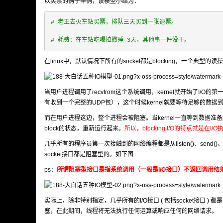
以买票的例子举例，该模型小结为：
# 老王去火车站买票，排队三天买到一张退票。
# 耗费：在车站吃喝拉撒睡 3天，其他事一件没干。
在linux中，默认情况下所有的socket都是blocking，一个典型
当用户进程调用了recvfrom这个系统调用，kernel就开始了I/O
有收到一个完整的UDP包），这个时候kernel就要等待足够的数据
而在用户进程这边，整个进程会被阻塞。当kernel一直等到数据准备好
block的状态，重新运行起来。
所以，blocking I/O的特点就是
几乎所有的程序员第一次接触到的网络编程都是从listen()、send
socket接口都是阻塞型的。如下图
ps：
所谓阻塞型接口是指系统调用（一般是I/O接口）不返回调用
实际上，除非特别指定，几乎所有的I/O接口 ( 包括socket接口 )
塞，在此期间，线程将无法执行任何运算或响应任何的网络请求。