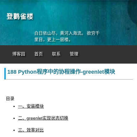
登鹳雀楼
白日依山尽，黄河入海流。 欲穷千
里目，更上一层楼。
博客园
首页
联系
管理
188 Python程序中的协程操作-greenlet模块
目录
一、安装模块
二、greenlet实现状态切换
三、效率对比