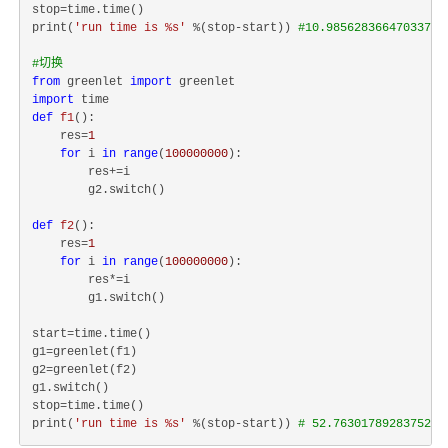
stop=time.time()

print(
'run time is %s'
 %(stop-start)) 
#10.985628366470337
#切换
from
 greenlet 
import
import
def
f1
():
    res=
1
for
 i 
in
range
(
100000000
):

        res+=i

        g2.switch()

def
f2
():
    res=
1
for
 i 
in
range
(
100000000
):

        res*=i

        g1.switch()

start=time.time()

g1=greenlet(f1)

g2=greenlet(f2)

g1.switch()

stop=time.time()

print(
'run time is %s'
 %(stop-start)) 
# 52.763017892837524