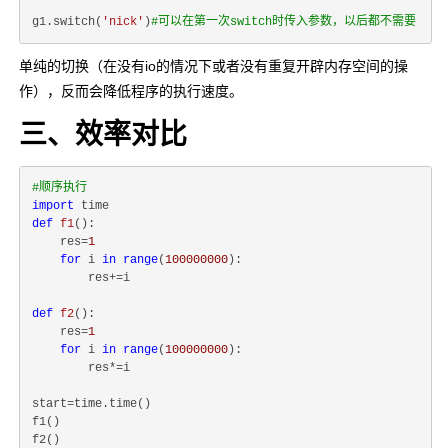
g1.switch(
'nick'
)
#可以在第一次switch时传入参数，以后都不需要
单纯的切换（在没有io的情况下或者没有重复开辟内存空间的操
作），反而会降低程序的执行速度。
三、效率对比
#顺序执行
import
def
f1
():
    res=
1
for
 i 
in
range
(
100000000
):

        res+=i

def
f2
():
    res=
1
for
 i 
in
range
(
100000000
):

        res*=i

start=time.time()

f1()

f2()
