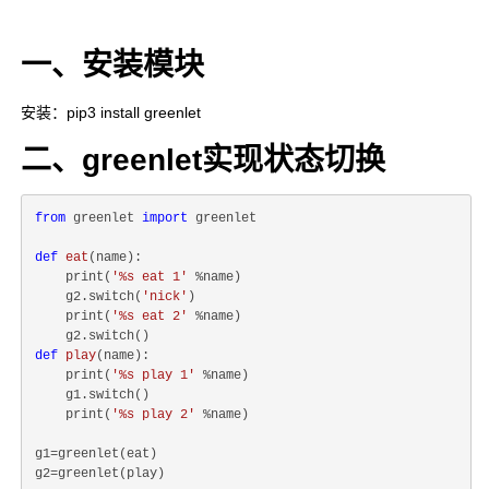
一、安装模块
安装：pip3 install greenlet
二、greenlet实现状态切换
from
 greenlet 
import
 greenlet

def
eat
(
name
):
    print(
'%s eat 1'
 %name)

    g2.switch(
'nick'
)

    print(
'%s eat 2'
 %name)

def
play
(
name
):
    print(
'%s play 1'
 %name)

    g1.switch()

    print(
'%s play 2'
 %name)

g1=greenlet(eat)

g2=greenlet(play)
