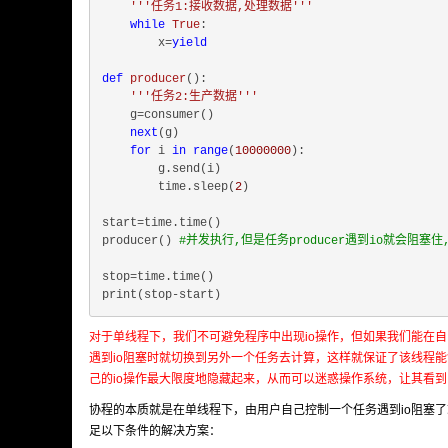
'''任务1:接收数据,处理数据'''
while
True
:

        x=
yield
def
producer
():
'''任务2:生产数据'''
    g=consumer()

next
(g)

for
 i 
in
range
(
10000000
):

        g.send(i)

        time.sleep(
2
)

start=time.time()

producer() 
#并发执行,但是任务producer遇到io就会阻
stop=time.time()

对于单线程下，我们不可避免程序中出现io操作，但如果我们能在
遇到io阻塞时就切换到另外一个任务去计算，这样就保证了该线程
己的io操作最大限度地隐藏起来，从而可以迷惑操作系统，让其看到
协程的本质就是在单线程下，由用户自己控制一个任务遇到io阻塞
足以下条件的解决方案：