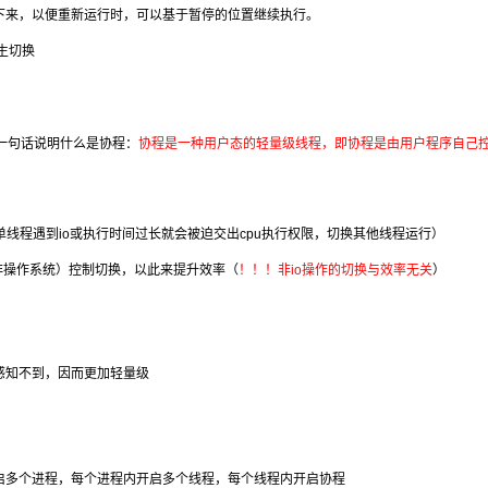
下来，以便重新运行时，可以基于暂停的位置继续执行。
生切换
。一句话说明什么是协程：
协程是一种用户态的轻量级线程，即协程是由用户程序自己
如单线程遇到io或执行时间过长就会被迫交出cpu执行权限，切换其他线程运行）
非操作系统）控制切换，以此来提升效率（
！！！非io操作的切换与效率无关
）
感知不到，因而更加轻量级
启多个进程，每个进程内开启多个线程，每个线程内开启协程