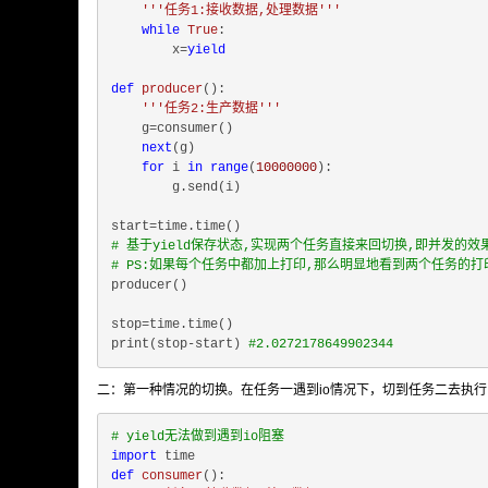
'''任务1:接收数据,处理数据'''
while
True
:

        x=
yield
def
producer
():
'''任务2:生产数据'''
    g=consumer()

next
(g)

for
 i 
in
range
(
10000000
):

        g.send(i)

# 基于yield保存状态,实现两个任务直接来回切换,即并发的效
# PS:如果每个任务中都加上打印,那么明显地看到两个任务的打
producer()

stop=time.time()

print(stop-start) 
#2.0272178649902344
二：第一种情况的切换。在任务一遇到io情况下，切到任务二去执
# yield无法做到遇到io阻塞
import
def
consumer
():