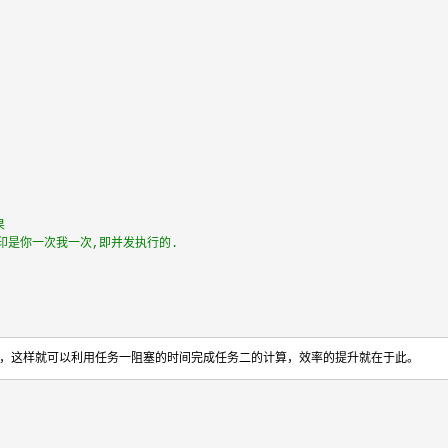
果
印是你一次我一次,即并发执行的.
行，这样就可以利用任务一阻塞的时间完成任务二的计算，效率的提升就在于此。