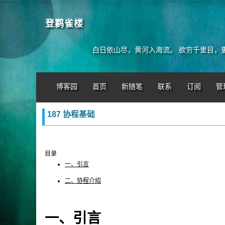
登鹳雀楼
白日依山尽，黄河入海流。 欲穷千里目，
博客园
首页
新随笔
联系
订阅
管
187 协程基础
目录
一、引言
二、协程介绍
一、引言