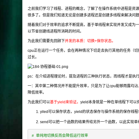
之前我们学习了线程、进程的概念，了解了在操作系统中进程是资源分
很多了。但是我们知道无论是创建多进程还是创建多线程来解决问
随着我们对于效率的追求不断提高，基于单线程来实现并发又成为一
以节省创建线进程所消耗的时间。
为此我们需要先回顾下
并发的本质：切换+保存状态。
cpu正在运行一个任务，会在两种情况下切走去执行其他的任务（
过长。
ps：在介绍进程理论时，提及进程的三种执行状态，而线程才是执
一：其中第二种情况并不能提升效率，只是为了让cpu能够雨露均沾
降低效率。
为此我们可以
基于yield来验证。
yield本身就是一种在单线程下
yiled可以保存状态，yield的状态保存与操作系统的保存线
send可以把一个函数的结果传给另外一个函数，以此实现
# 单纯地切换反而会降低运行效率