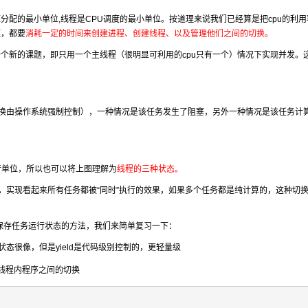
配的最小单位,线程是CPU调度的最小单位。按道理来说我们已经算是把cpu的利用
题，都要
消耗一定的时间来创建进程、创建线程、以及管理他们之间的切换。
个新的课题，即只用一个主线程（很明显可利用的cpu只有一个）情况下实现并发。
切换由操作系统强制控制），一种情况是该任务发生了阻塞，另外一种情况是该任务计
行单位，所以也可以将上图理解为
线程的三种状态。
，实现看起来所有任务都被“同时”执行的效果，如果多个任务都是纯计算的，这种切
可以保存任务运行状态的方法，我们来简单复习一下：
程状态很像，但是yield是代码级别控制的，更轻量级
单线程内程序之间的切换