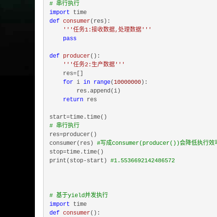
# 串行执行
import
def
consumer
(
res
):
'''任务1:接收数据,处理数据'''
pass
def
producer
():
'''任务2:生产数据'''
    res=[]

for
 i 
in
range
(
10000000
):

        res.append(i)

return
 res

# 串行执行
res=producer()

consumer(res) 
#写成consumer(producer())会降低执行效
stop=time.time()

print(stop-start) 
#1.5536692142486572
# 基于yield并发执行
import
def
consumer
():