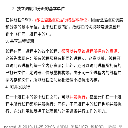
独立调度和分派的基本单位
在多线程OS中，
线程是能独立运行的基本单位，
因而也是独立调度
和分派的基本单位。由于线程很“轻”，故线程的切换非常迅速且开
销小（在同一进程中的）。
3. 共享进程资源
线程在同一进程中的各个线程，
都可以共享该进程所拥有的资源，
这首先表现在：所有线程都具有相同的进程id，这意味着，线程可
以访问该进程的每一个内存资源；此外，还可以访问进程所拥有的
已打开文件、定时器、信号量机构等。由于同一个进程内的线程共
享内存和文件，所以线程之间互相通信不必调用内核。
4. 可并发执行
在一个进程中的多个线程之间，可以
并发执行，
甚至允许在一个进
程中所有线程都能并发执行；同样，不同进程中的线程也能并发执
行，充分利用和发挥了处理机与外围设备并行工作的能力。
posted @
2019-11-25 23:06
ABDM
阅读(
107
) 评论(
0
)
收藏
举