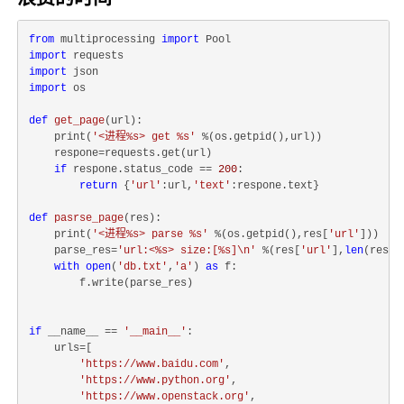
from
 multiprocessing 
import
import
import
import
 os

def
get_page
(
url
):
    print(
'<进程%s> get %s'
 %(os.getpid(),url))

    respone=requests.get(url)

if
 respone.status_code == 
200
:

return
 {
'url'
:url,
'text'
:respone.text}

def
pasrse_page
(
res
):
    print(
'<进程%s> parse %s'
 %(os.getpid(),res[
'url'
]))

    parse_res=
'url:<%s> size:[%s]\n'
 %(res[
'url'
],
len
(res[
'
with
open
(
'db.txt'
,
'a'
) 
as
 f:

        f.write(parse_res)

if
 __name__ == 
'__main__'
:

    urls=[

'https://www.baidu.com'
,

'https://www.python.org'
,

'https://www.openstack.org'
,
