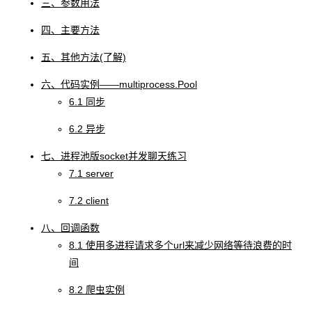
三、参数用法
四、主要方法
五、其他方法(了解)
六、代码实例——multiprocess.Pool
6.1 同步
6.2 异步
七、进程池版socket并发聊天练习
7.1 server
7.2 client
八、回调函数
8.1 使用多进程请求多个url来减少网络等待浪费的时
间
8.2 爬虫实例