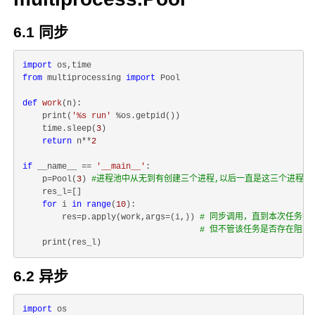
6.1 同步
import
from
 multiprocessing 
import
 Pool

def
work
(
n
):
    print(
'%s run'
 %os.getpid())

    time.sleep(
3
)

return
 n**
2
if
 __name__ == 
'__main__'
:

    p=Pool(
3
) 
#进程池中从无到有创建三个进程,以后一直是这三个进程在
    res_l=[]

for
 i 
in
range
(
10
):

        res=p.apply(work,args=(i,)) 
# 同步调用，直到本次任务执
# 但不管该任务是否存在阻塞
6.2 异步
import