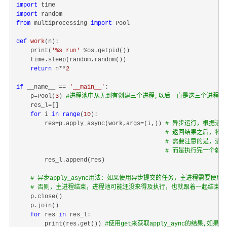
import
import
from
 multiprocessing 
import
 Pool

def
work
(
n
):
    print(
'%s run'
 %os.getpid())

    time.sleep(random.random())

return
 n**
2
if
 __name__ == 
'__main__'
:

    p=Pool(
3
) 
#进程池中从无到有创建三个进程,以后一直是这三个进程在
    res_l=[]

for
 i 
in
range
(
10
):

        res=p.apply_async(work,args=(i,)) 
# 异步运行，根据进
# 返回结果之后，将
# 需要注意的是，进
# 而是执行完一个就
        res_l.append(res)

# 异步apply_async用法：如果使用异步提交的任务，主进程需要使
# 否则，主进程结束，进程池可能还没来得及执行，也就跟着一起结束了
    p.close()

    p.join()

for
 res 
in
 res_l:

        print(res.get()) 
#使用get来获取apply_aync的结果,如果