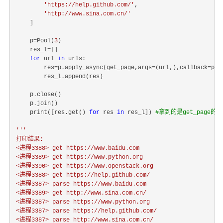
'https://help.github.com/'
,

'http://www.sina.com.cn/'
    ]

    p=Pool(
3
)

    res_l=[]

for
 url 
in
 urls:

        res=p.apply_async(get_page,args=(url,),callback=pasr
        res_l.append(res)

    p.close()

    p.join()

    print([res.get() 
for
 res 
in
 res_l]) 
#拿到的是get_pag
'''

打印结果:

<进程3388> get https://www.baidu.com

<进程3389> get https://www.python.org

<进程3390> get https://www.openstack.org

<进程3388> get https://help.github.com/

<进程3387> parse https://www.baidu.com

<进程3389> get http://www.sina.com.cn/

<进程3387> parse https://www.python.org

<进程3387> parse https://help.github.com/

<进程3387> parse http://www.sina.com.cn/
