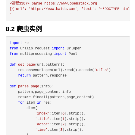
<进程3387> parse https://www.openstack.org

[{'url': 'https://www.baidu.com', 'text': '<!DOCTYPE html>\r
'''
8.2 爬虫实例
import
from
 urllib.request 
import
from
 multiprocessing 
import
 Pool

def
get_page
(
url,pattern
):
    response=urlopen(url).read().decode(
'utf-8'
)

return
 pattern,response

def
parse_page
(
info
):
    pattern,page_content=info

    res=re.findall(pattern,page_content)

for
 item 
in
 res:

        dic={

'index'
:item[
0
].strip(),

'title'
:item[
1
].strip(),

'actor'
:item[
2
].strip(),

'time'
:item[
3
].strip(),
