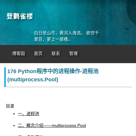
登鹳雀楼
白日依山尽，黄河入海流。 欲穷千
里目，更上一层楼。
博客园
首页
联系
管理
176 Python程序中的进程操作-进程池
(multiprocess.Pool)
目录
一、进程池
二、概念介绍——multiprocess.Pool