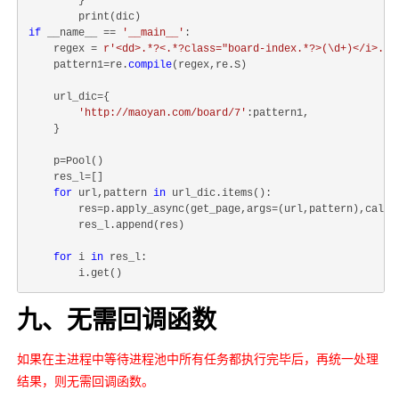
        }

if
 __name__ == 
'__main__'
:

    regex = 
r'<dd>.*?<.*?class="board-index.*?>(\d+)</i>.*?
    pattern1=re.
compile
(regex,re.S)

    url_dic={

'http://maoyan.com/board/7'
:pattern1,

    }

    p=Pool()

    res_l=[]

for
 url,pattern 
in
 url_dic.items():

        res=p.apply_async(get_page,args=(url,pattern),callba
        res_l.append(res)

for
 i 
in
 res_l:

九、无需回调函数
如果在主进程中等待进程池中所有任务都执行完毕后，再统一处理
结果，则无需回调函数。