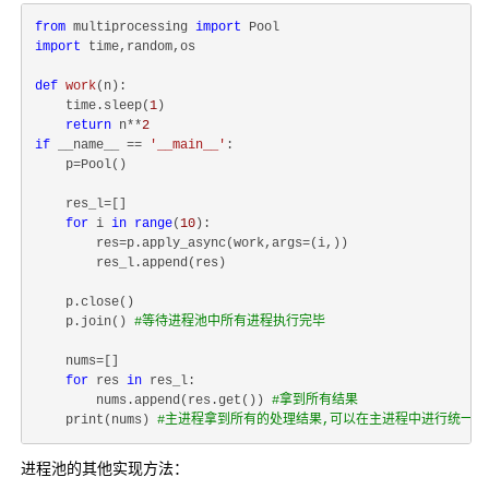
from
 multiprocessing 
import
import
 time,random,os

def
work
(
n
):
    time.sleep(
1
)

return
 n**
2
if
 __name__ == 
'__main__'
:

    p=Pool()

    res_l=[]

for
 i 
in
range
(
10
):

        res=p.apply_async(work,args=(i,))

        res_l.append(res)

    p.close()

    p.join() 
#等待进程池中所有进程执行完毕
    nums=[]

for
 res 
in
 res_l:

        nums.append(res.get()) 
#拿到所有结果
    print(nums) 
#主进程拿到所有的处理结果,可以在主进程中进行统一进
进程池的其他实现方法：