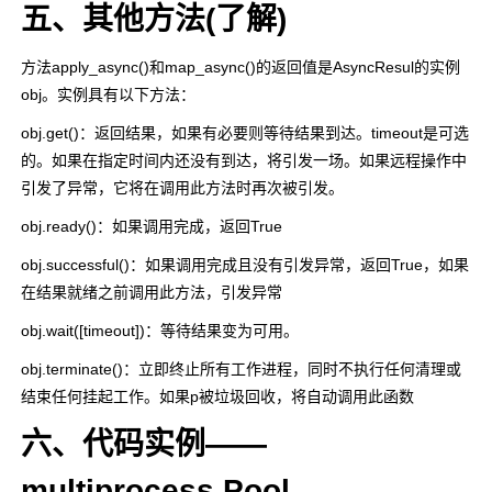
五、其他方法(了解)
方法
apply_async()
和
map_async()
的返回值是AsyncResul的实例
obj。实例具有以下方法：
obj.get()
：返回结果，如果有必要则等待结果到达。timeout是可选
的。如果在指定时间内还没有到达，将引发一场。如果远程操作中
引发了异常，它将在调用此方法时再次被引发。
obj.ready()
：如果调用完成，返回True
obj.successful()
：如果调用完成且没有引发异常，返回True，如果
在结果就绪之前调用此方法，引发异常
obj.wait([timeout])
：等待结果变为可用。
obj.terminate()
：立即终止所有工作进程，同时不执行任何清理或
结束任何挂起工作。如果p被垃圾回收，将自动调用此函数
六、代码实例——
multiprocess.Pool