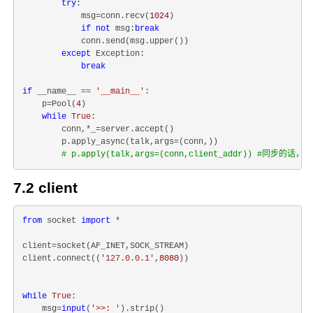
try
:

            msg=conn.recv(
1024
)

if
not
 msg:
break
            conn.send(msg.upper())

except
 Exception:

break
if
 __name__ == 
'__main__'
:

    p=Pool(
4
)

while
True
:

        conn,*_=server.accept()

        p.apply_async(talk,args=(conn,))

# p.apply(talk,args=(conn,client_addr)) #
7.2 client
from
 socket 
import
 *

client=socket(AF_INET,SOCK_STREAM)

client.connect((
'127.0.0.1'
,
8080
))

while
True
:

    msg=
input
(
'>>: '
).strip()
