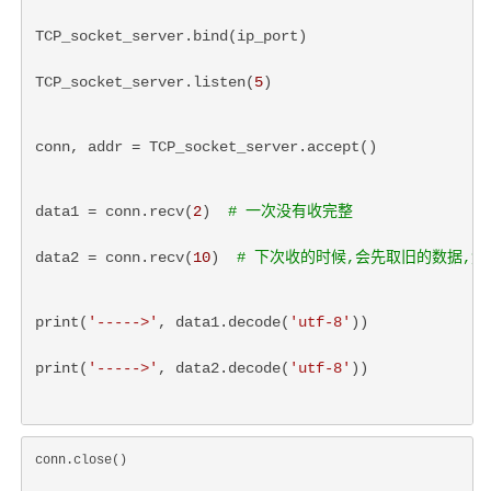
TCP_socket_server.bind(ip_port)
TCP_socket_server.listen(
5
)
conn, addr = TCP_socket_server.accept()
data1 = conn.recv(
2
)  
# 一次没有收完整
data2 = conn.recv(
10
)  
# 下次收的时候,会先取旧的数据,
print(
'----->'
, data1.decode(
'utf-8'
))
print(
'----->'
, data2.decode(
'utf-8'
))
conn.close()