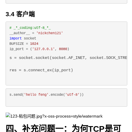
3.4 客户端
# _*_coding:utf-8_*_
__author__ = 
'nickchen121'
import
 socket

BUFSIZE = 
1024
ip_port = (
'127.0.0.1'
, 
8080
s = socket.socket(socket.AF_INET, socket.SOCK_STREAM
res = s.connect_ex(ip_port)
s.send(
'hello feng'
.encode(
'utf-8'
))
四、补充问题一：为何TCP是可