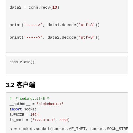
data2 = conn.recv(
10
)
print(
'----->'
, data1.decode(
'utf-8'
))
print(
'----->'
, data2.decode(
'utf-8'
))
conn.close()
3.2 客户端
# _*_coding:utf-8_*_
__author__ = 
'nickchen121'
import
 socket

BUFSIZE = 
1024
ip_port = (
'127.0.0.1'
, 
8080
s = socket.socket(socket.AF_INET, socket.SOCK_STREAM