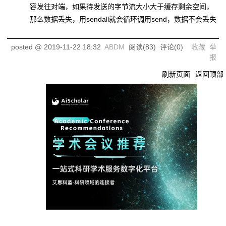
容发往对端，如果待发送的字节流大小大于缓存剩余空间，
那么数据丢失，用sendall就会循环调用send，数据不会丢失
posted @
2019-11-22 18:32
ABDM
阅读(
83
) 评论(
0
)
收藏
举
报
刷新页面
返回顶部