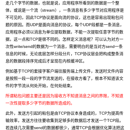
走几个字节的数据，也就是说，应用程序所看到的数据是一个整
体，或说是一个流（stream），一条消息有多少字节对应用程序是
不可见的，因此TCP协议是面向流的协议，这也是容易出现粘包问
题的原因。而UDP是面向消息的协议，每个UDP段都是一条消息，
应用程序必须以消息为单位提取数据，不能一次提取任意字节的数
据，这一点和TCP是很不同的。怎样定义消息呢？可以认为对方一
次性write/send的数据为一个消息，需要明白的是当对方send一条
信息的时候，无论底层怎样分段分片，TCP协议层会把构成整条消
息的数据段排序完成后才呈现在内核缓冲区。
例如基于TCP的套接字客户端往服务端上传文件，发送时文件内容
是按照一段一段的字节流发送的，在接收方看了，根本不知道该文
件的字节流从何处开始，在何处结束。
所谓粘包问题主要还是因为接收方不知道消息之间的界限，不知道
一次性提取多少字节的数据所造成的。
此外，发送方引起的粘包是由TCP协议本身造成的，TCP为提高传
输效率，发送方往往要收集到足够多的数据后才发送一个TCP段。
若连续几次需要send的数据都很少，通常TCP会根据优化算法把这