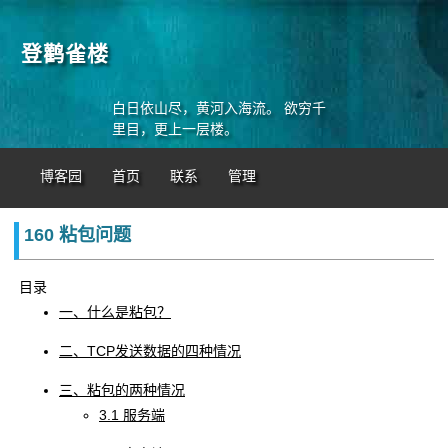
登鹳雀楼
白日依山尽，黄河入海流。 欲穷千
里目，更上一层楼。
博客园
首页
联系
管理
160 粘包问题
目录
一、什么是粘包？
二、TCP发送数据的四种情况
三、粘包的两种情况
3.1 服务端