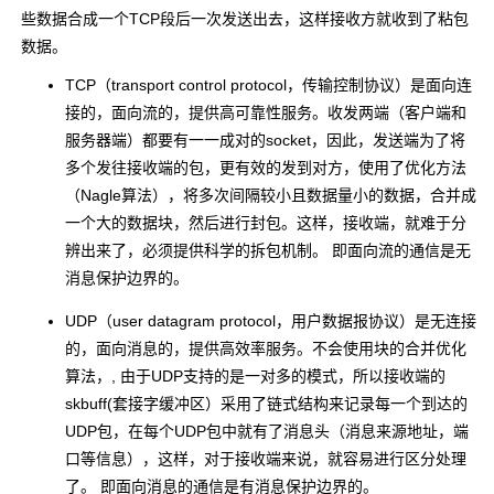
些数据合成一个TCP段后一次发送出去，这样接收方就收到了粘包
数据。
TCP（transport control protocol，传输控制协议）是面向连
接的，面向流的，提供高可靠性服务。收发两端（客户端和
服务器端）都要有一一成对的socket，因此，发送端为了将
多个发往接收端的包，更有效的发到对方，使用了优化方法
（Nagle算法），将多次间隔较小且数据量小的数据，合并成
一个大的数据块，然后进行封包。这样，接收端，就难于分
辨出来了，必须提供科学的拆包机制。 即面向流的通信是无
消息保护边界的。
UDP（user datagram protocol，用户数据报协议）是无连接
的，面向消息的，提供高效率服务。不会使用块的合并优化
算法，, 由于UDP支持的是一对多的模式，所以接收端的
skbuff(套接字缓冲区）采用了链式结构来记录每一个到达的
UDP包，在每个UDP包中就有了消息头（消息来源地址，端
口等信息），这样，对于接收端来说，就容易进行区分处理
了。 即面向消息的通信是有消息保护边界的。