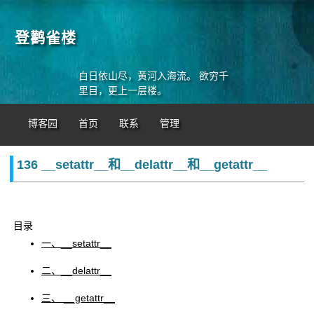
登鹳雀楼
白日依山尽，黄河入海流。 欲穷千
里目，更上一层楼。
博客园
首页
联系
管理
136 __setattr__和__delattr__和__getattr__
目录
一、__setattr__
二、__delattr__
三、 __getattr__