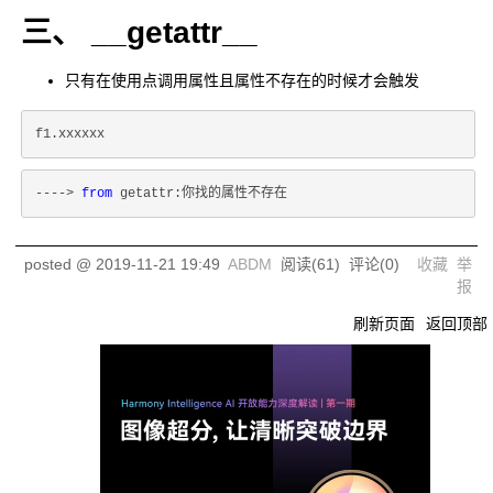
三、 __getattr__
只有在使用点调用属性且属性不存在的时候才会触发
----> 
from
 getattr:你找的属性不存在
posted @
2019-11-21 19:49
ABDM
阅读(
61
) 评论(
0
)
收藏
举
报
刷新页面
返回顶部