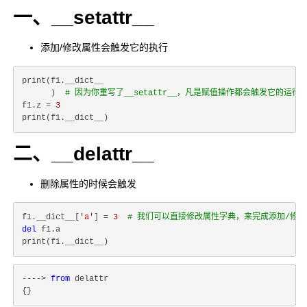
一、__setattr__
添加/修改属性会触发它的执行
print(f1.__dict__

      )  
# 因为你重写了__setattr__，凡是赋值操作都会触发它
f1.z = 
3
二、__delattr__
删除属性的时候会触发
f1.__dict__[
'a'
] = 
3
# 我们可以直接修改属性字典，来完成添加/修
del
 f1.a

----> 
from
 delattr
