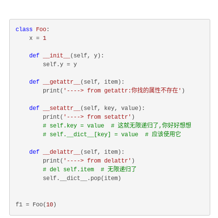
class
Foo
:
    x = 
1
def
__init__
(
self, y
):
        self.y = y

def
__getattr__
(
self, item
):
        print(
'----> from getattr:你找的属性不存在'
)

def
__setattr__
(
self, key, value
):
        print(
'----> from setattr'
)

# self.key = value  # 这就无限递归了,你好好想想
# self.__dict__[key] = value  # 应该使用它
def
__delattr__
(
self, item
):
        print(
'----> from delattr'
)

# del self.item  # 无限递归了
        self.__dict__.pop(item)

f1 = Foo(
10