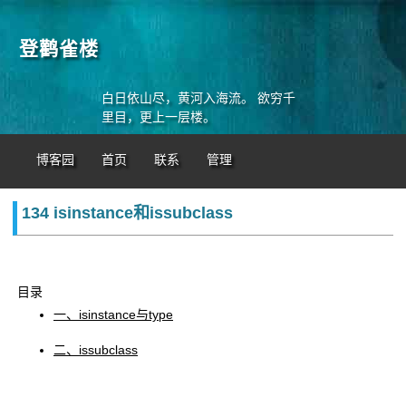
登鹳雀楼
白日依山尽，黄河入海流。 欲穷千
里目，更上一层楼。
博客园
首页
联系
管理
134 isinstance和issubclass
目录
一、isinstance与type
二、issubclass