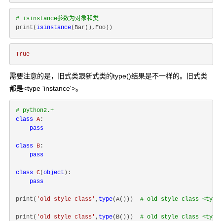
# isinstance参数为对象和类
print(
isinstance
True
需要注意的是，旧式类跟新式类的type()结果是不一样的。旧式类
都是<type 'instance'>。
# python2.+
class
A
:
pass
class
B
:
pass
class
C
(
object
):
pass
print(
'old style class'
,
type
(A()))  
# old style class <type
print(
'old style class'
,
type
(B()))  
# old style class <type