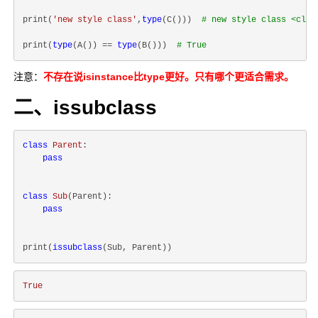
print(
'new style class'
,
type
(C()))  
# new style class <clas
print(
type
(A()) == 
type
(B()))  
# True
注意：
不存在说isinstance比type更好。只有哪个更适合需求。
二、issubclass
class
Parent
:
pass
class
Sub
(
Parent
):
pass
print(
issubclass
True