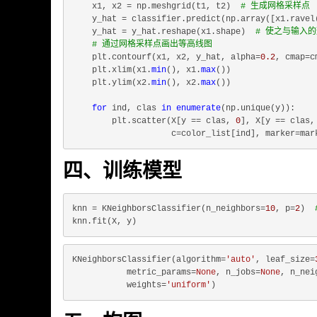
    x1, x2 = np.meshgrid(t1, t2)  
# 生成网格采样点
    y_hat = classifier.predict(np.array([x1.ravel
    y_hat = y_hat.reshape(x1.shape)  
# 使之与输入
# 通过网格采样点画出等高线图
    plt.contourf(x1, x2, y_hat, alpha=
0.2
, cmap=cm
    plt.xlim(x1.
min
(), x1.
max
())

    plt.ylim(x2.
min
(), x2.
max
())

for
 ind, clas 
in
enumerate
(np.unique(y)):

        plt.scatter(X[y == clas, 
0
], X[y == clas,
四、训练模型
knn = KNeighborsClassifier(n_neighbors=
10
, p=
2
)  
KNeighborsClassifier(algorithm=
'auto'
, leaf_size=
           metric_params=
None
, n_jobs=
None
, n_nei
           weights=
'uniform'