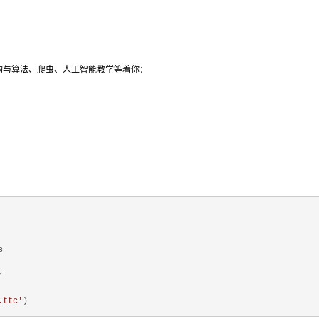
结构与算法、爬虫、人工智能教学等着你：


.ttc'