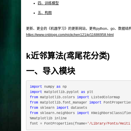
四、训练模型
五、构图
更新、更全的《机器学习》的更新网站，更有python、go、数据
https://www.cnblogs.com/nickchen121/p/11686958.html
k近邻算法(鸢尾花分类)
一、导入模块
import
 numpy 
as
import
 matplotlib.pyplot 
as
from
 matplotlib.colors 
import
from
 matplotlib.font_manager 
import
from
 sklearn 
import
from
 sklearn.neighbors 
import
 KNeighborsClassifier
%matplotlib inline

font = FontProperties(fname=
'/Library/Fonts/Heiti