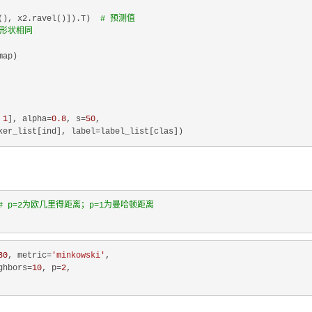
(), x2.ravel()]).T)  
# 预测值
的形状相同
ap)

 
1
], alpha=
0.8
, s=
50
,

# p=2为欧几里得距离；p=1为曼哈顿距离
30
, metric=
'minkowski'
,

ghbors=
10
, p=
2
,
