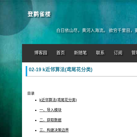
登鹳雀楼
白日依山尽，黄河入海流。 欲穷千里目，
博客园
首页
新随笔
联系
订阅
管
02-19 k近邻算法(鸢尾花分类)
目录
k近邻算法(鸢尾花分类)
一、导入模块
二、获取数据
三、构建决策边界