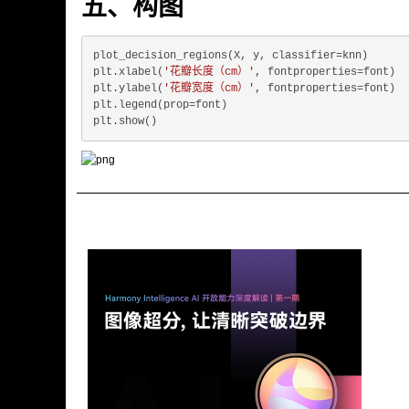
五、构图
plot_decision_regions(X, y, classifier=knn)

plt.xlabel(
'花瓣长度（cm）'
, fontproperties=font)

plt.ylabel(
'花瓣宽度（cm）'
, fontproperties=font)

plt.legend(prop=font)
