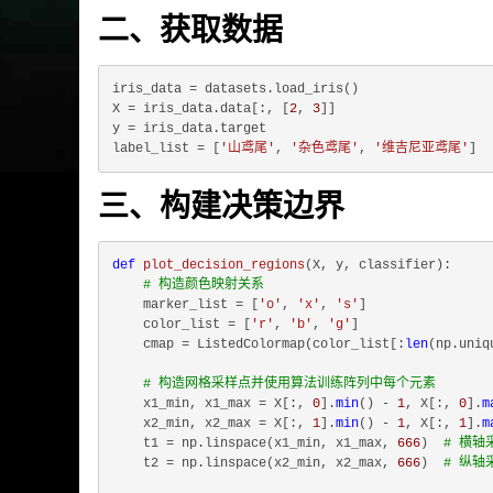
二、获取数据
iris_data = datasets.load_iris()

X = iris_data.data[:, [
2
, 
3
]]

y = iris_data.target

label_list = [
'山鸢尾'
, 
'杂色鸢尾'
, 
'维吉尼亚鸢尾'
三、构建决策边界
def
plot_decision_regions
(
X, y, classifier
):
# 构造颜色映射关系
    marker_list = [
'o'
, 
'x'
, 
's'
]

    color_list = [
'r'
, 
'b'
, 
'g'
]

    cmap = ListedColormap(color_list[:
len
(np.uniq
# 构造网格采样点并使用算法训练阵列中每个元素
    x1_min, x1_max = X[:, 
0
].
min
() - 
1
, X[:, 
0
].
m
    x2_min, x2_max = X[:, 
1
].
min
() - 
1
, X[:, 
1
].
m
    t1 = np.linspace(x1_min, x1_max, 
666
)  
# 横轴
    t2 = np.linspace(x2_min, x2_max, 
666
)  
# 纵轴