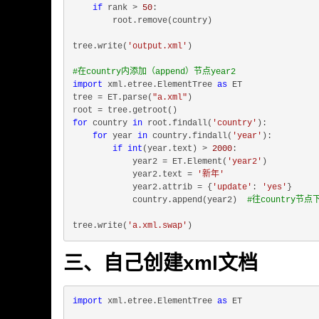
if
 rank > 
50
:

        root.remove(country)

tree.write(
'output.xml'
)

#在country内添加（append）节点year2
import
 xml.etree.ElementTree 
as
 ET

tree = ET.parse(
"a.xml"
)

for
 country 
in
 root.findall(
'country'
):

for
 year 
in
 country.findall(
'year'
):

if
int
(year.text) > 
2000
:

            year2 = ET.Element(
'year2'
)

            year2.text = 
'新年'
            year2.attrib = {
'update'
: 
'yes'
}

            country.append(year2)  
#往country节
tree.write(
'a.xml.swap'
三、自己创建xml文档
import
 xml.etree.ElementTree 
as
 ET
