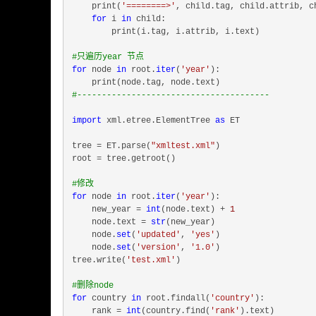
    print(
'========>'
, child.tag, child.attrib, c
for
 i 
in
 child:

        print(i.tag, i.attrib, i.text)

#只遍历year 节点
for
 node 
in
 root.
iter
(
'year'
):

#---------------------------------------
import
 xml.etree.ElementTree 
as
 ET

tree = ET.parse(
"xmltest.xml"
)

root = tree.getroot()

#修改
for
 node 
in
 root.
iter
(
'year'
):

    new_year = 
int
(node.text) + 
1
    node.text = 
str
(new_year)

    node.
set
(
'updated'
, 
'yes'
)

    node.
set
(
'version'
, 
'1.0'
)

tree.write(
'test.xml'
)

#删除node
for
 country 
in
 root.findall(
'country'
):

    rank = 
int
(country.find(
'rank'
).text)
