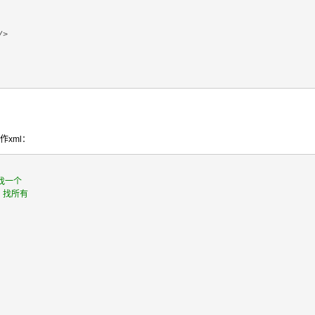
/>

作xml：
只找一个
找，找所有