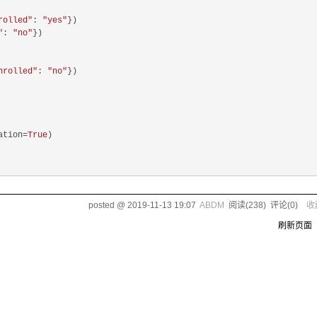
rolled"
: 
"yes"
})

"
: 
"no"
})

nrolled"
: 
"no"
})

ation=
True
)

posted @
2019-11-13 19:07
ABDM
阅读(
238
) 评论(
0
)
收
刷新页面