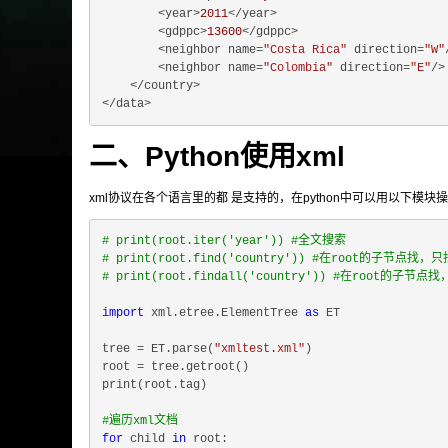
        <year>
2011
</year>

        <gdppc>
13600
</gdppc>

        <neighbor name=
"Costa Rica"
 direction=
"W"
        <neighbor name=
"Colombia"
 direction=
"E"
/>

    </country>

二、Python使用xml
xml协议在各个语言里的都 是支持的，在python中可以用以下模块操
# print(root.iter('year')) #全文搜索
# print(root.find('country')) #在root的子节点找，
# print(root.findall('country')) #在root的子节点
import
 xml.etree.ElementTree 
as
 ET

tree = ET.parse(
"xmltest.xml"
)

root = tree.getroot()

print(root.tag)

#遍历xml文档
for
 child 
in
 root:
