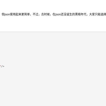
，但json使用起来更简单，不过，古时候，在json还没诞生的黑暗年代，大家只能选择
"
/>
