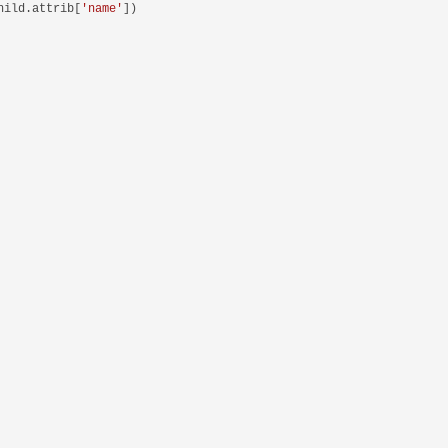
hild.attrib[
'name'
])
