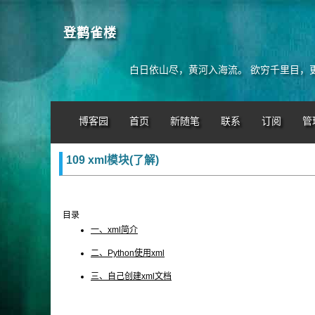
登鹳雀楼
白日依山尽，黄河入海流。 欲穷千里目，
博客园
首页
新随笔
联系
订阅
管
109 xml模块(了解)
目录
一、xml简介
二、Python使用xml
三、自己创建xml文档