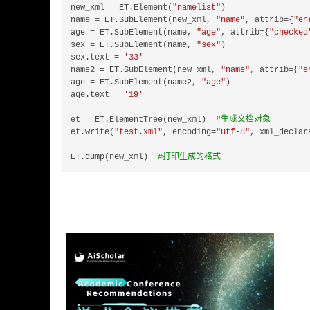
new_xml = ET.Element(
"namelist"
)

name = ET.SubElement(new_xml, 
"name"
, attrib={
"en
age = ET.SubElement(name, 
"age"
, attrib={
"checked
sex = ET.SubElement(name, 
"sex"
)

sex.text = 
'33'
name2 = ET.SubElement(new_xml, 
"name"
, attrib={
"e
age = ET.SubElement(name2, 
"age"
)

age.text = 
'19'
et = ET.ElementTree(new_xml)  
#生成文档对象
et.write(
"test.xml"
, encoding=
"utf-8"
, xml_declar
ET.dump(new_xml)  
#打印生成的格式