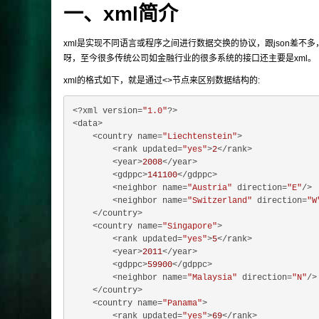
一、xml简介
xml是实现不同语言或程序之间进行数据交换的协议，跟json差不多
呀，至今很多传统公司如金融行业的很多系统的接口还主要是xml。
xml的格式如下，就是通过<>节点来区别数据结构的:
<?xml version=
"1.0"
?>

<data>

    <country name=
"Liechtenstein"
>

        <rank updated=
"yes"
>
2
</rank>

        <year>
2008
</year>

        <gdppc>
141100
</gdppc>

        <neighbor name=
"Austria"
 direction=
"E"
/>

        <neighbor name=
"Switzerland"
 direction=
"W
    </country>

    <country name=
"Singapore"
>

        <rank updated=
"yes"
>
5
</rank>

        <year>
2011
</year>

        <gdppc>
59900
</gdppc>

        <neighbor name=
"Malaysia"
 direction=
"N"
/>

    </country>

    <country name=
"Panama"
>

        <rank updated=
"yes"
>
69
</rank>
