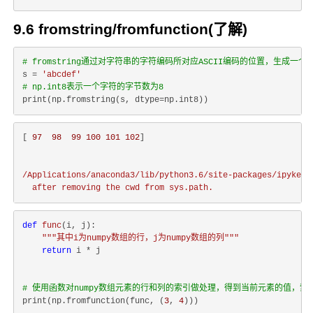
9.6 fromstring/fromfunction(了解)
# fromstring通过对字符串的字符编码所对应ASCII编码的位置，生成一个nd
s = 
'abcdef'
# np.int8表示一个字符的字节数为8
[ 
97
98
99
100
101
102
]

/Applications/anaconda3/lib/python3.6/site-packages/ipykern
after
removing
the
cwd
from
sys.path.
def
func
(
i, j
):
"""其中i为numpy数组的行，j为numpy数组的列"""
return
 i * j

# 使用函数对numpy数组元素的行和列的索引做处理，得到当前元素的值，索引从
print(np.fromfunction(func, (
3
, 
4