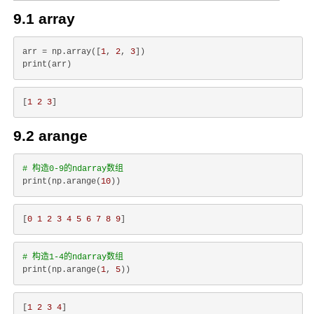
9.1 array
arr = np.array([
1
, 
2
, 
3
])

[
1
2
3
9.2 arange
# 构造0-9的ndarray数组
print(np.arange(
10
[
0
1
2
3
4
5
6
7
8
9
# 构造1-4的ndarray数组
print(np.arange(
1
, 
5
[
1
2
3
4