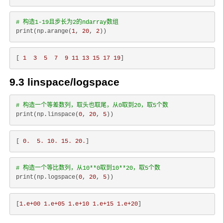
# 构造1-19且步长为2的ndarray数组
print(np.arange(
1
, 
20
, 
2
[ 
1
3
5
7
9
11
13
15
17
19
9.3 linspace/logspace
# 构造一个等差数列，取头也取尾，从0取到20，取5个数
print(np.linspace(
0
, 
20
, 
5
[ 
0
.
5
.
10
.
15
.
20
.
# 构造一个等比数列，从10**0取到10**20，取5个数
print(np.logspace(
0
, 
20
, 
5
[
1.e+00
1.e+05
1.e+10
1.e+15
1.e+20