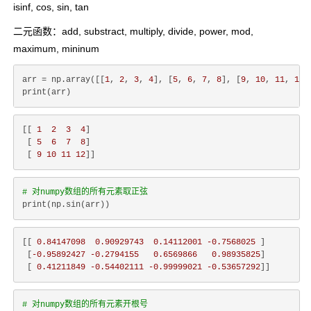
isinf, cos, sin, tan
二元函数：add, substract, multiply, divide, power, mod,
maximum, mininum
arr = np.array([[
1
, 
2
, 
3
, 
4
], [
5
, 
6
, 
7
, 
8
], [
9
, 
10
, 
11
, 
12
]
[[ 
1
2
3
4
]

 [ 
5
6
7
8
]

 [ 
9
10
11
12
# 对numpy数组的所有元素取正弦
[[ 
0.84147098
0.90929743
0.14112001
-0.7568025
 ]

 [
-0.95892427
-0.2794155
0.6569866
0.98935825
]

 [ 
0.41211849
-0.54402111
-0.99999021
-0.53657292
# 对numpy数组的所有元素开根号