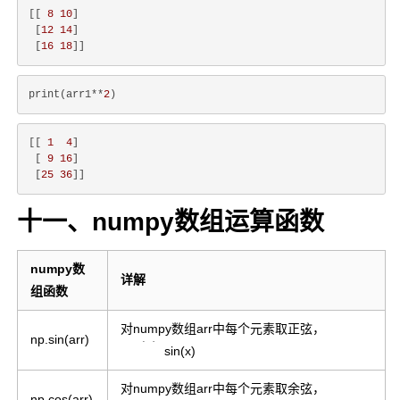
[[ 
8
10
]

 [
12
14
]

 [
16
18
print(arr1**
2
[[ 
1
4
]

 [ 
9
16
]

 [
25
36
十一、numpy数组运算函数
numpy数
详解
组函数
对numpy数组arr中每个元素取正弦，
s
i
n
(
x
)
np.sin(arr)
sin(x)
对numpy数组arr中每个元素取余弦，
c
o
s
(
x
)
np.cos(arr)