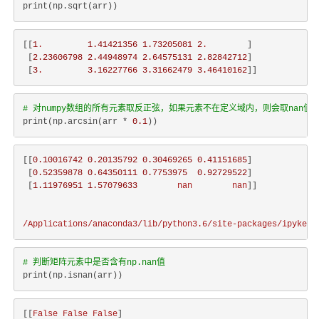
[[
1
.
1.41421356
1.73205081
2
.
        ]

 [
2.23606798
2.44948974
2.64575131
2.82842712
]

 [
3
.
3.16227766
3.31662479
3.46410162
# 对numpy数组的所有元素取反正弦，如果元素不在定义域内，则会取nan值
print(np.arcsin(arr * 
0.1
[[
0.10016742
0.20135792
0.30469265
0.41151685
]

 [
0.52359878
0.64350111
0.7753975
0.92729522
]

 [
1.11976951
1.57079633
nan
nan
]]

/Applications/anaconda3/lib/python3.6/site-packages/ipykern
# 判断矩阵元素中是否含有np.nan值
[[
False
False
False
]
