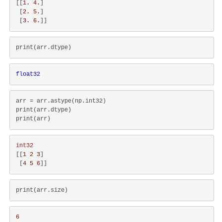
[[
1.
4.
]

 [
2.
5.
]

 [
3.
6.
float32
arr = arr.astype(np.int32)

print(arr.dtype)

int32
[[
1
2
3
]

 [
4
5
6
6