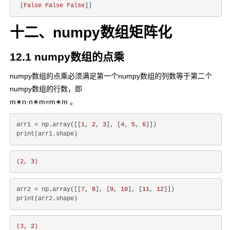
 [
False
False
False
十二、numpy数组矩阵化
12.1 numpy数组的点乘
numpy数组的点乘必须满足第一个numpy数组的列数等于第二个
m
∗
n
⋅
n
∗
m
=
m
∗
numpy数组的行数，即
m
m∗n·n∗m=m∗m
。
arr1 = np.array([[
1
, 
2
, 
3
], [
4
, 
5
, 
6
]])

(2,
3
)
arr2 = np.array([[
7
, 
8
], [
9
, 
10
], [
11
, 
12
]])

(3,
2
)