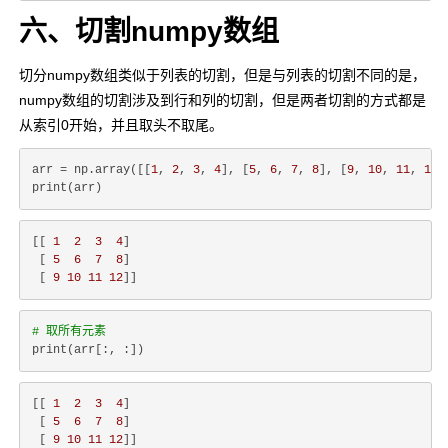
六、切割numpy数组
切分numpy数组类似于列表的切割，但是与列表的切割不同的是，
numpy数组的切割涉及到行和列的切割，但是两者切割的方式都是
从索引0开始，并且取头不取尾。
arr = np.array([[
1
, 
2
, 
3
, 
4
], [
5
, 
6
, 
7
, 
8
], [
9
, 
10
, 
11
, 
12
]
[[ 
1
2
3
4
]

 [ 
5
6
7
8
]

 [ 
9
10
11
12
# 取所有元素
[[ 
1
2
3
4
]

 [ 
5
6
7
8
]

 [ 
9
10
11
12