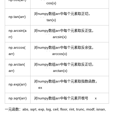
cos(x)
对numpy数组arr中每个元素取正切，
t
a
n
(
x
)
np.tan(arr)
tan(x)
np.arcsin(a
对numpy数组arr中每个元素取反正弦，
a
r
c
s
i
n
(
x
)
rr)
arcsin(x)
np.arccos(
对numpy数组arr中每个元素取反余弦，
a
r
c
c
o
s
(
x
)
arr)
arccos(x)
np.arctan(
对numpy数组arr中每个元素取反正切，
a
r
c
t
a
n
(
x
)
−
−
x
e
arr)
arctan(x)
x
√
对numpy数组arr中每个元素取指数函数，
np.exp(arr)
ex
np.sqrt(arr)
对numpy数组arr中每个元素开根号
x
一元函数：abs, sqrt, exp, log, ceil, floor, rint, trunc, modf, isnan,