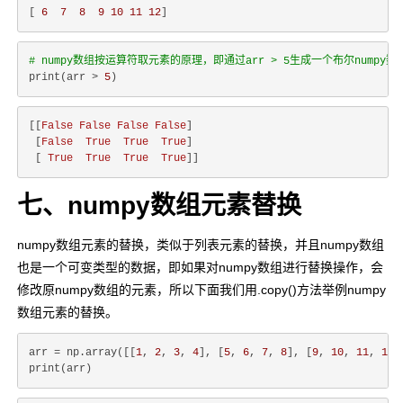
[ 
6
7
8
9
10
11
12
# numpy数组按运算符取元素的原理，即通过arr > 5生成一个布尔numpy数
print(arr > 
5
[[
False
False
False
False
]

 [
False
True
True
True
]

 [ 
True
True
True
True
七、numpy数组元素替换
numpy数组元素的替换，类似于列表元素的替换，并且numpy数组
也是一个可变类型的数据，即如果对numpy数组进行替换操作，会
修改原numpy数组的元素，所以下面我们用.copy()方法举例numpy
数组元素的替换。
arr = np.array([[
1
, 
2
, 
3
, 
4
], [
5
, 
6
, 
7
, 
8
], [
9
, 
10
, 
11
, 
12
]