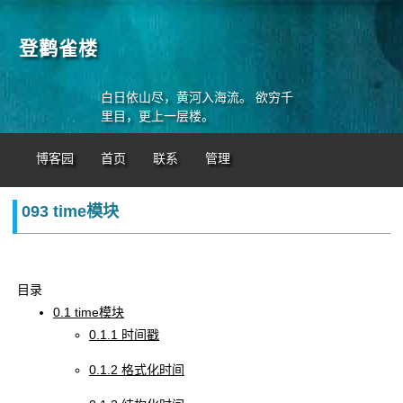
登鹳雀楼
白日依山尽，黄河入海流。 欲穷千
里目，更上一层楼。
博客园
首页
联系
管理
093 time模块
目录
0.1 time模块
0.1.1 时间戳
0.1.2 格式化时间