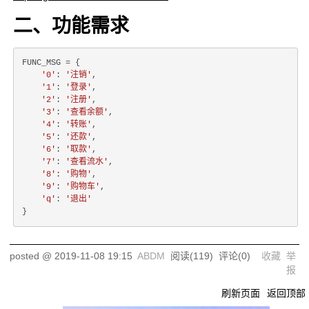
二、功能需求
FUNC_MSG = {

'0'
: 
'注销'
,

'1'
: 
'登录'
,

'2'
: 
'注册'
,

'3'
: 
'查看余额'
,

'4'
: 
'转账'
,

'5'
: 
'还款'
,

'6'
: 
'取款'
,

'7'
: 
'查看流水'
,

'8'
: 
'购物'
,

'9'
: 
'购物车'
,

'q'
: 
'退出'
posted @
2019-11-08 19:15
ABDM
阅读(
119
) 评论(
0
)
收藏
举
报
刷新页面
返回顶部