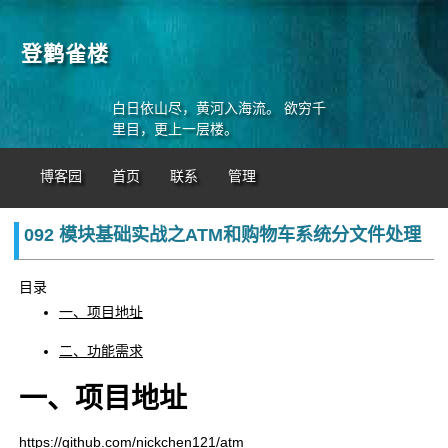
登鹳雀楼
白日依山尽，黄河入海流。 欲穷千
里目，更上一层楼。
博客园
首页
联系
管理
092 模块基础实战之ATM和购物车系统分文件处理
目录
一、项目地址
二、功能需求
一、项目地址
https://github.com/nickchen121/atm