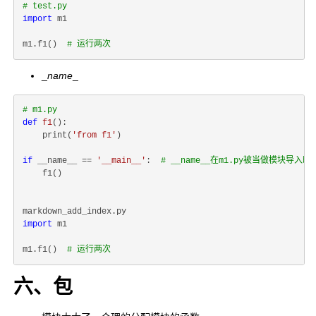
# test.py
import
 m1

m1.f1()  
# 运行两次
_
name
_
# m1.py
def
f1
():
    print(
'from f1'
)

if
 __name__ == 
'__main__'
:  
# __name__在m1.py被当做模块导入
    f1()

import
 m1

m1.f1()  
# 运行两次
六、包