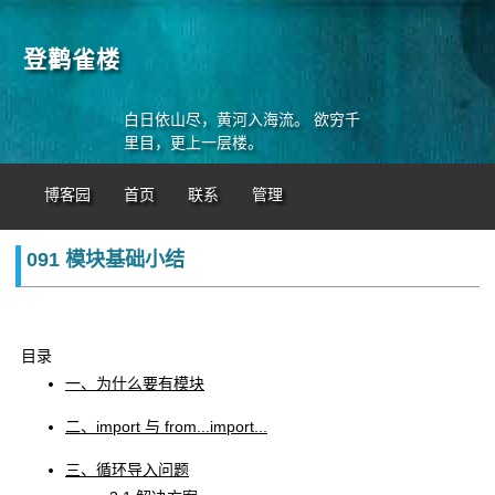
登鹳雀楼
白日依山尽，黄河入海流。 欲穷千
里目，更上一层楼。
博客园
首页
联系
管理
091 模块基础小结
目录
一、为什么要有模块
二、import 与 from...import...
三、循环导入问题