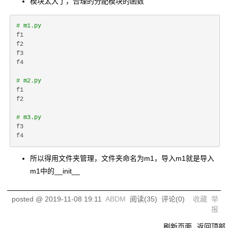
模块太大了，合理的分配模块的函数
# m1.py
f1

f2

f3

f4

# m2.py
f1

f2

# m3.py
f3

所以得用文件夹管理，文件夹命名为m1，导入m1就是导入
m1中的__init__
posted @
2019-11-08 19:11
ABDM
阅读(
35
) 评论(
0
)
收藏
举
报
刷新页面
返回顶部