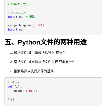
# b/a/m1.py
# b/test.py
import
 m1  
# 报错
sys.path.append(
'b/a'
import
五、Python文件的两种用途
模块文件,被当做模块给导入,有多个
运行文件,被当做执行文件执行,只能有一个
搜索路径以执行文件为基准
# m1.py
def
f1
():
    print(
'from f1'
)

f1()
