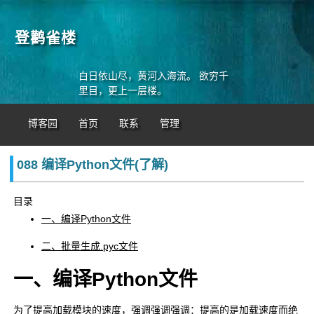
登鹳雀楼
白日依山尽，黄河入海流。 欲穷千
里目，更上一层楼。
博客园
首页
联系
管理
088 编译Python文件(了解)
目录
一、编译Python文件
二、批量生成.pyc文件
一、编译Python文件
为了提高加载模块的速度，强调强调强调：提高的是加载速度而绝