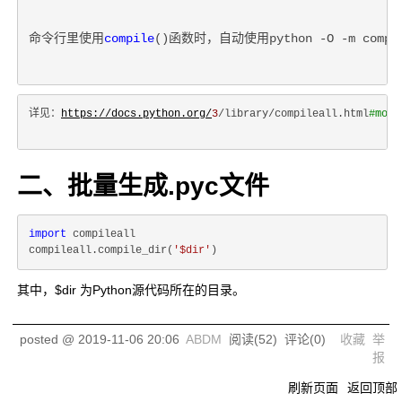
命令行里使用
compile
()函数时，自动使用python -O -m compil
详见：
https://docs.python.org/
3
/library/compileall.html
#modu
二、批量生成
.pyc
文件
import
 compileall

compileall.compile_dir(
'$dir'
其中，$dir 为Python源代码所在的目录。
posted @
2019-11-06 20:06
ABDM
阅读(
52
) 评论(
0
)
收藏
举
报
刷新页面
返回顶部