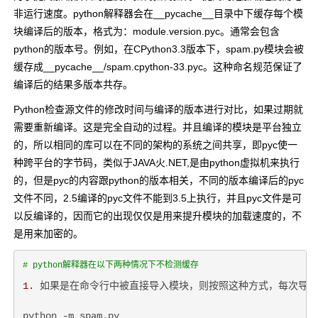
非运行速度。python解释器会在__pycache__目录中下缓存每个模
块编译后的版本，格式为：module.version.pyc。通常会包含
python的版本号。例如，在CPython3.3版本下，spam.py模块会被
缓存成__pycache__/spam.cpython-33.pyc。这种命名规范保证了
编译后的结果多版本共存。
Python检查源文件的修改时间与编译的版本进行对比，如果过期就
需要重新编译。这是完全自动的过程。并且编译的模块是平台独立
的，所以相同的库可以在不同的架构的系统之间共享，即pyc使一
种跨平台的字节码，类似于JAVA火.NET,是由python虚拟机来执行
的，但是pyc的内容跟python的版本相关，不同的版本编译后的pyc
文件不同，2.5编译的pyc文件不能到3.5上执行，并且pyc文件是可
以反编译的，因而它的出现仅仅是用来提升模块的加载速度的，不
是用来加密的。
# python解释器在以下两种情况下不检测缓存
1.
 如果是在命令行中被直接导入模块，则按照这种方式，每次导入都
python -m spam.py