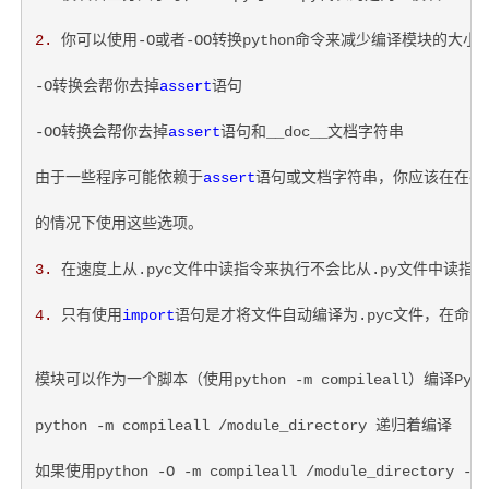
2.
 你可以使用-O或者-OO转换python命令来减少编译模块的大小
-O转换会帮你去掉
assert
语句
-OO转换会帮你去掉
assert
语句和__doc__文档字符串
由于一些程序可能依赖于
assert
语句或文档字符串，你应该在在确
的情况下使用这些选项。
3.
 在速度上从.pyc文件中读指令来执行不会比从.py文件中读指
4.
 只有使用
import
语句是才将文件自动编译为.pyc文件，在命令
模块可以作为一个脚本（使用python -m compileall）编译Pyth
python -m compileall /module_directory 递归着编译
如果使用python -O -m compileall /module_directory 