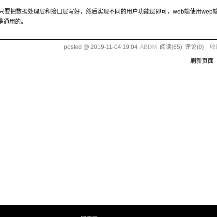
们只要把数据处理层和接口层写好，然后实现不同的用户功能层即可，web端使用web
是通用的。
posted @
2019-11-04 19:04
ABDM
阅读(
65
) 评论(
0
)
收
刷新页面