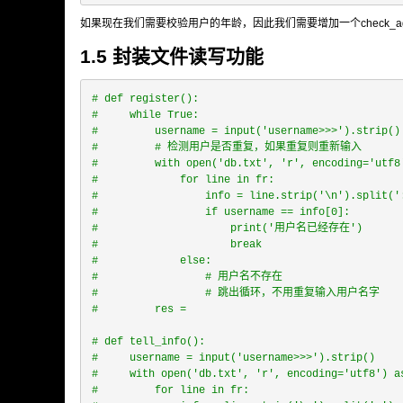
如果现在我们需要校验用户的年龄，因此我们需要增加一个check_
1.5 封装文件读写功能
# def register():
#     while True:
#         username = input('username>>>').strip()
#         # 检测用户是否重复，如果重复则重新输入
#         with open('db.txt', 'r', encoding='utf8
#             for line in fr:
#                 info = line.strip('\n').split('
#                 if username == info[0]:
#                     print('用户名已经存在')
#                     break
#             else:
#                 # 用户名不存在
#                 # 跳出循环，不用重复输入用户名字
#         res =
# def tell_info():
#     username = input('username>>>').strip()
#     with open('db.txt', 'r', encoding='utf8') a
#         for line in fr: