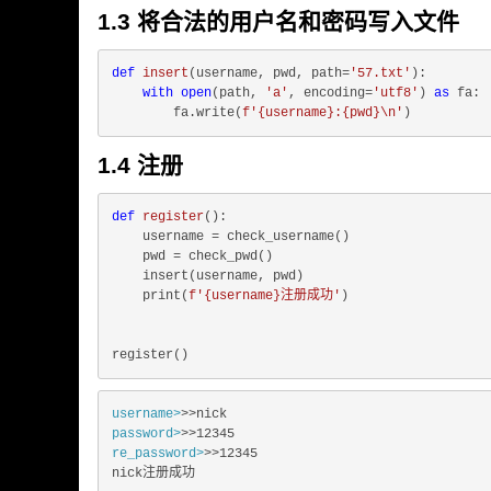
1.3 将合法的用户名和密码写入文件
def
insert
(
username, pwd, path=
'57.txt'
):
with
open
(path, 
'a'
, encoding=
'utf8'
) 
as
 fa:

        fa.write(
f'
{username}
:
{pwd}
\n'
1.4 注册
def
register
():
    username = check_username()

    pwd = check_pwd()

    insert(username, pwd)

    print(
f'
{username}
注册成功'
)

username>
>>nick
password>
>>12345
re_password>
>>12345