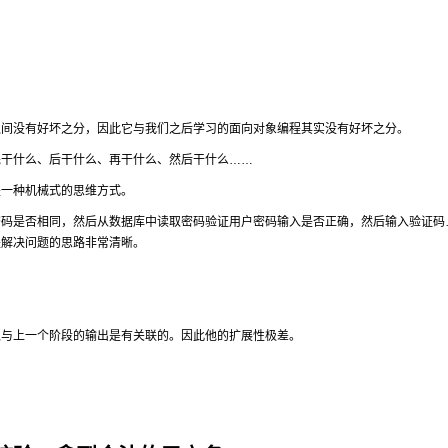
之间没有好坏之分，因此它与我们之后学习的面向对象编程其实没有好坏之分。
先干什么、后干什么、再干什么、然后干什么……
是一种机械式的思维方式。
密码是否相同，然后从数据库中读取密码验证用户密码输入是否正确，然后输入验证码
是解决问题的思路非常清晰。
入与上一个阶段的输出是有关联的。因此他的扩展性极差。