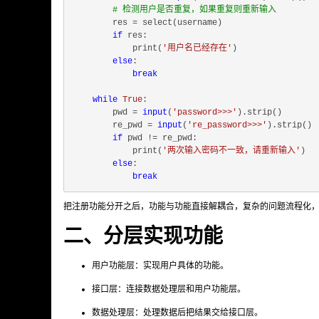
# 检测用户是否重复，如果重复则重新输入
        res = select(username)

if
 res:

            print(
'用户名已经存在'
)

else
:

break
while
True
:

        pwd = 
input
(
'password>>>'
).strip()

        re_pwd = 
input
(
're_password>>>'
).strip()

if
 pwd != re_pwd:

            print(
'两次输入密码不一致，请重新输入'
)

else
:

break
把注册功能分开之后，功能与功能直接解耦合，复杂的问题流程化
二、分层实现功能
用户功能层：实现用户具体的功能。
接口层：连接数据处理层和用户功能层。
数据处理层：处理数据后把结果交给接口层。