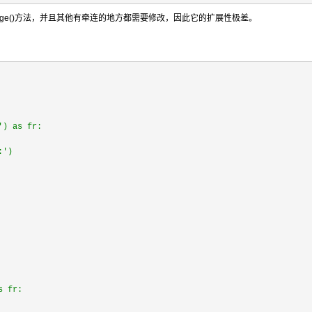
age()方法，并且其他有牵连的地方都需要修改，因此它的扩展性极差。
') as fr:
:')
s fr: