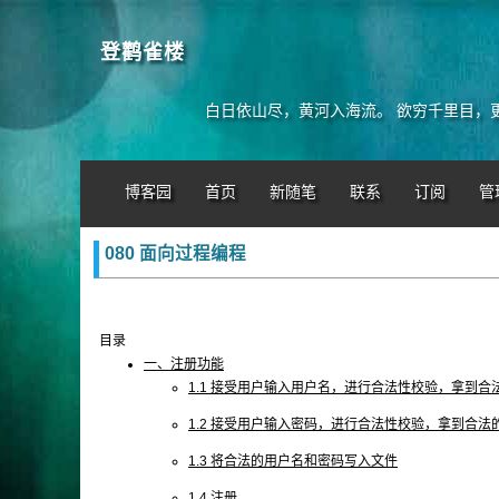
登鹳雀楼
白日依山尽，黄河入海流。 欲穷千里目，
博客园
首页
新随笔
联系
订阅
管
080 面向过程编程
目录
一、注册功能
1.1 接受用户输入用户名，进行合法性校验，拿到合
1.2 接受用户输入密码，进行合法性校验，拿到合法
1.3 将合法的用户名和密码写入文件
1.4 注册