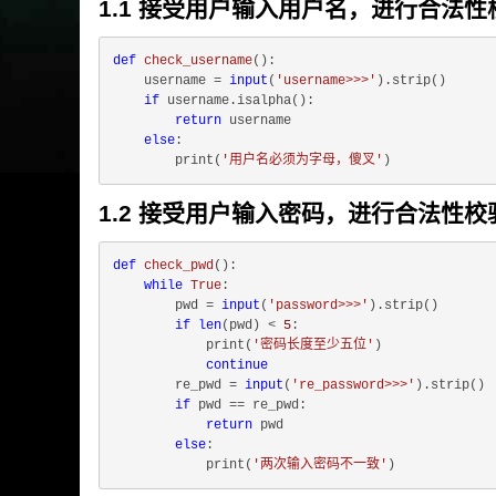
1.1 接受用户输入用户名，进行合法
def
check_username
():
    username = 
input
(
'username>>>'
).strip()

if
 username.isalpha():

return
 username

else
:

        print(
'用户名必须为字母，傻叉'
1.2 接受用户输入密码，进行合法性
def
check_pwd
():
while
True
:

        pwd = 
input
(
'password>>>'
).strip()

if
len
(pwd) < 
5
:

            print(
'密码长度至少五位'
)

continue
        re_pwd = 
input
(
're_password>>>'
).strip()

if
 pwd == re_pwd:

return
 pwd

else
:

            print(
'两次输入密码不一致'