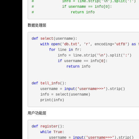
#             info = line.strip('\n').split(':')
#             if username == info[0]:
#                 return info
数据处理层
def
select
(
username
):
with
open
(
'db.txt'
, 
'r'
, encoding=
'utf8'
) 
as
 
for
 line 
in
 fr:

            info = line.strip(
'\n'
).split(
':'
)

if
 username == info[
0
]:

return
 info

def
tell_info
():
    username = 
input
(
'username>>>'
).strip()

    info = select(username)

用户功能层
def
register
():
while
True
:

        username = 
input
(
'username>>>'
).strip()
