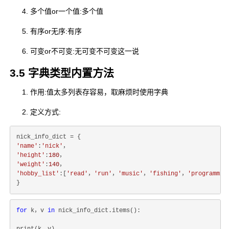
多个值or一个值:多个值
有序or无序:有序
可变or不可变:无可变不可变这一说
3.5 字典类型内置方法
作用:值太多列表存容易，取麻烦时使用字典
定义方式:
'name'
:
'nick'
'height'
:
180
'weight'
:
140
'hobby_list'
:[
'read'
，
'run'
，
'music'
，
'fishing'
，
'programmin
for
 k，v 
in
 nick_info_dict.items():