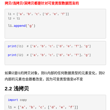
拷贝/浅拷贝/深拷贝都是针对可变类型数据而言的
l1 = [
'a'
，
'b'
，
'c'
，[
'd'
，
'e'
，
'f'
]]

l1.
append
(
'g'
)
print
(l1)  # [
'a'
，
'b'
，
'c'
，[
'd'
，
'e'
，
'f'
]，
'g'
]
print
(l2)  # [
'a'
，
'b'
，
'c'
，[
'd'
，
'e'
，
'f'
]，
'g'
]
如果l2是l1的拷贝对象，则l1内部的任何数据类型的元素变化，则l2
内部的元素也会跟着改变，因为可变类型值变id不变
2.2 浅拷贝
import
l1 = [
'a'
，
'b'
，
'c'
，[
'd'
，
'e'
，
'f'
]]