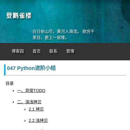
登鹳雀楼
白日依山尽，黄河入海流。 欲穷千
里目，更上一层楼。
博客园
首页
联系
管理
047 Python进阶小结
目录
一、异常TODO
二、深浅拷贝
2.1 拷贝
2.2 浅拷贝