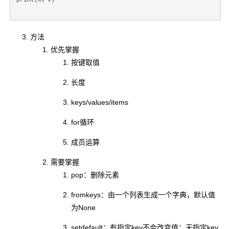
print(k，v)
方法
优先掌握
按键取值
长度
keys/values/items
for循环
成员运算
需要掌握
pop：删除元素
fromkeys：由一个列表生成一个字典，默认值
为None
setdefault：有指定key不会改变值；无指定key