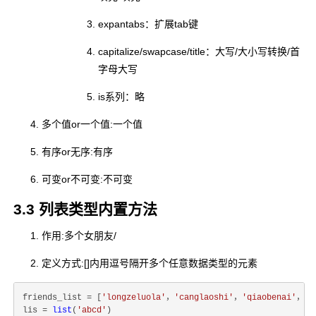
expantabs：扩展tab键
capitalize/swapcase/title：大写/大小写转换/首
字母大写
is系列：略
多个值or一个值:一个值
有序or无序:有序
可变or不可变:不可变
3.3 列表类型内置方法
作用:多个女朋友/
定义方式:[]内用逗号隔开多个任意数据类型的元素
friends_list = [
'longzeluola'
，
'canglaoshi'
，
'qiaobenai'
，
'n
lis = 
list
(
'abcd'