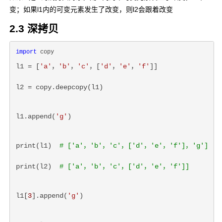
变；如果l1内的可变元素发生了改变，则l2会跟着改变
2.3 深拷贝
import
l1 = [
'a'
，
'b'
，
'c'
，[
'd'
，
'e'
，
'f'
]]
l2 = copy.deepcopy(l1)
l1.append(
'g'
)
print(l1)  
# ['a'，'b'，'c'，['d'，'e'，'f']，'g']
print(l2)  
# ['a'，'b'，'c'，['d'，'e'，'f']]
l1[
3
].append(
'g'
)