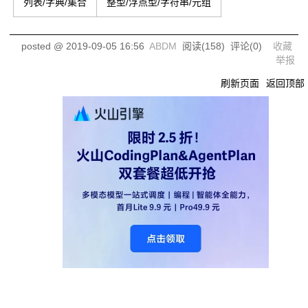
列表/字典/集合
整型/浮点型/字符串/元组
posted @
2019-09-05 16:56
ABDM
阅读(
158
) 评论(
0
)
收藏
举报
刷新页面
返回顶部