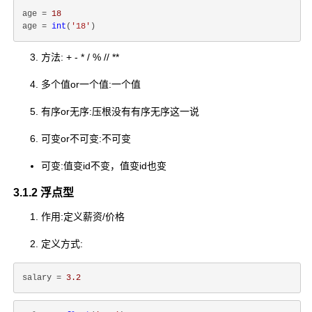
age = 
18
age = 
int
(
'18'
方法:
+ - * / % // **
多个值or一个值:一个值
有序or无序:压根没有有序无序这一说
可变or不可变:不可变
可变:值变id不变，值变id也变
3.1.2 浮点型
作用:定义薪资/价格
定义方式:
salary = 
3.2