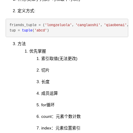
定义方式:
friends_tuple = (
'longzeluola'
，
'canglaoshi'
，
'qiaobenai'
，
'
tup = 
tuple
(
'abcd'
方法
优先掌握
索引取值(无法更改)
切片
长度
成员运算
for循环
count：元素个数计数
index：元素位置索引