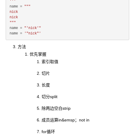
'''
name = 
"""

nick

nick

"""
name = 
"'nick'"
name = 
'"nick"'
方法
优先掌握
索引取值
切片
长度
切分split
除两边空白strip
成员运算in&emsp；not in
for循环