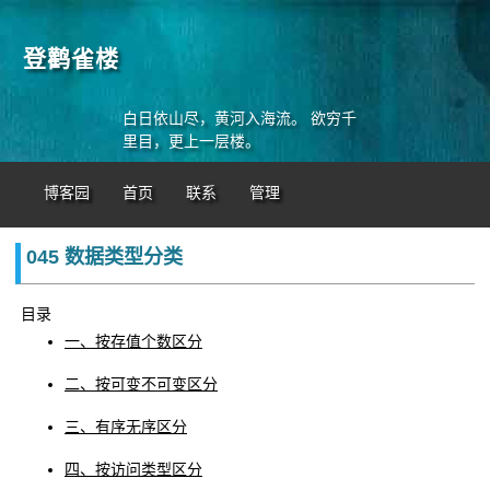
登鹳雀楼
白日依山尽，黄河入海流。 欲穷千
里目，更上一层楼。
博客园
首页
联系
管理
045 数据类型分类
目录
一、按存值个数区分
二、按可变不可变区分
三、有序无序区分
四、按访问类型区分