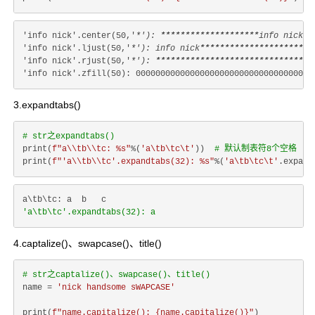
'info nick'.center(50,'
*'): 
****
****
****
****
****
info nick
**
'info nick'.ljust(50,'
*'): info nick
****
****
****
****
****
***
'info nick'.rjust(50,'
*'): 
****
****
****
****
****
****
****
****
3.expandtabs()
# str之expandtabs()
print(
f"a\\tb\\tc: %s"
%(
'a\tb\tc\t'
))  
# 默认制表符8个空格
print(
f"'a\\tb\\tc'.expandtabs(32): %s"
%(
'a\tb\tc\t'
.expand
'a\tb\tc'.expandtabs(32): a                               b
4.captalize()、swapcase()、title()
# str之captalize()、swapcase()、title()
name = 
'nick handsome sWAPCASE'
print(
f"name.capitalize(): 
{name.capitalize()}
"
)
