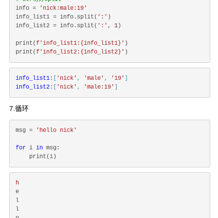
info = 
'nick:male:19'
info_list1 = info.split(
':'
)

info_list2 = info.split(
':'
, 
1
)

print(
f'info_list1:
{info_list1}
'
)

print(
f'info_list2:
{info_list2}
'
info_list1
:
[
'nick'
, 
'male'
, 
'19'
]
info_list2
:
[
'nick'
, 
'male:19'
]
7.循环
msg = 
'hello nick'
for
 i 
in
 msg:

h
e

l

l
