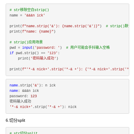
# str移除空白strip()
name = 
'&&&n ick'
print(
f"name.strip('&'): 
{name.strip(
'&'
)}
"
)  
# strip()
print(
f"name: 
{name}
"
)

# strip()应用场景
pwd = 
input
(
'password: '
)  
# 用户可能会手抖输入空格
if
 pwd.strip() == 
'123'
:

    print(
'密码输入成功'
)

print(
f"'*-& nick+'.strip('*-& +'): 
{
'*-& nick+'
.strip(
'*-&
name
.strip(
'&'
name
: &&&n ick

password: 
123
'*-& nick+'
.strip(
'*-& +'
6.切分split
# str切分split