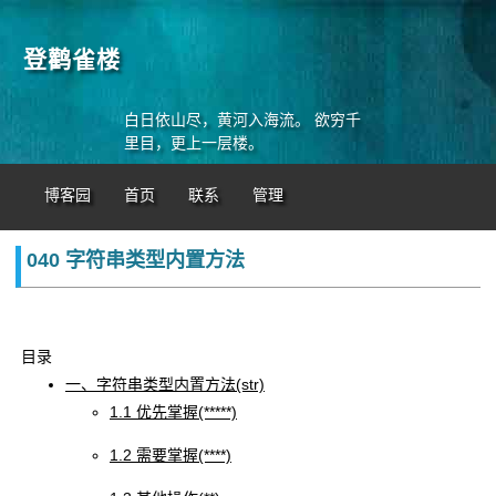
登鹳雀楼
白日依山尽，黄河入海流。 欲穷千
里目，更上一层楼。
博客园
首页
联系
管理
040 字符串类型内置方法
目录
一、字符串类型内置方法(str)
1.1 优先掌握(*****)
1.2 需要掌握(****)