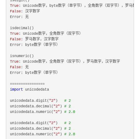
True
False
: 汉字数字

Error: 无

True
False
: 罗马数字，汉字数字

Error: byte数字（单字节）

True
False
: 无

Error: byte数字（单字节）

import
 unicodedata

unicodedata.digit(
"2"
)   
# 2
unicodedata.decimal(
"2"
) 
# 2
unicodedata.numeric(
"2"
) 
# 2.0
unicodedata.digit(
"2"
)   
# 2
unicodedata.decimal(
"2"
) 
# 2
unicodedata.numeric(
"2"
) 
# 2.0