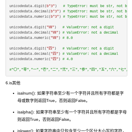
unicodedata.digit(
b"3"
)   
# TypeError: must be str, not byt
unicodedata.decimal(
b"3"
) 
# TypeError: must be str, not byt
unicodedata.numeric(
b"3"
) 
# TypeError: must be str, not byt
unicodedata.digit(
"Ⅷ"
)   
# ValueError: not a digit
unicodedata.decimal(
"Ⅷ"
) 
# ValueError: not a decimal
unicodedata.numeric(
"Ⅷ"
) 
# 8.0
unicodedata.digit(
"四"
)   
# ValueError: not a digit
unicodedata.decimal(
"四"
) 
# ValueError: not a decimal
unicodedata.numeric(
"四"
) 
# 4.0
#"〇","零","一","壱","二","弐","三","参","四","五","六","七","
6.is其他
isalnum(): 如果字符串至少有一个字符并且所有字符都是字
母或数字则返回True，否则返回False。
isalpha(): 如果字符串至少有一个字符并且所有字符都是字母
则返回True，否则返回False。
islower(): 如果字符串中只包含至少一个区分大小写的字符，