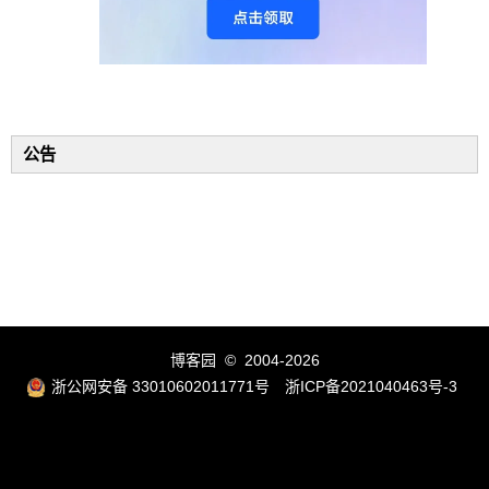
公告
博客园
© 2004-2026
浙公网安备 33010602011771号
浙ICP备2021040463号-3