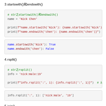
3.startswith()和endswith()
# str之startswith()和endswith()
name = 
'Nick Chen'
print(
f"name.startswith('Nick'): 
{name.startswith(
'Nick'
)}
"
print(
f"name.endswith('chen'): 
{name.endswith(
'chen'
)}
"
name
.startswith
(
'Nick'
): 
True
name
.endswith
(
'chen'
): 
False
4.rsplit()
# str之rsplit()
info = 
'nick:male:19'
print(
f"info.rsplit(':', 1): 
{info.rsplit(
':'
, 
1
)}
"
)  
# 从
info.rsplit(
':'
, 1): [
'nick:male'
, 
'19'