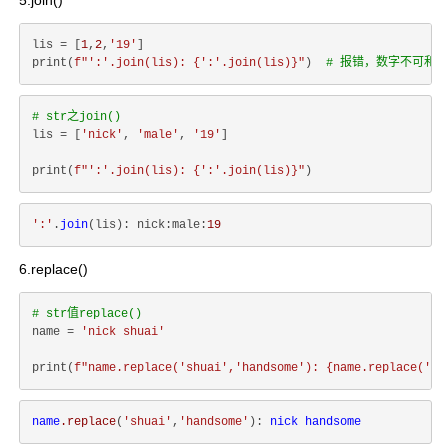
5.join()
lis = [
1
,
2
,
'19'
]

print(
f"':'.join(lis): 
{
':'
.join(lis)}
"
)  
# 报错，数字不可和
# str之join()
lis = [
'nick'
, 
'male'
, 
'19'
]

print(
f"':'.join(lis): 
{
':'
.join(lis)}
"
':'
.
join
(lis): nick:male:
19
6.replace()
# str值replace()
name = 
'nick shuai'
print(
f"name.replace('shuai','handsome'): 
{name.replace(
'sh
name
.replace
(
'shuai'
,
'handsome'
): 
nick
handsome