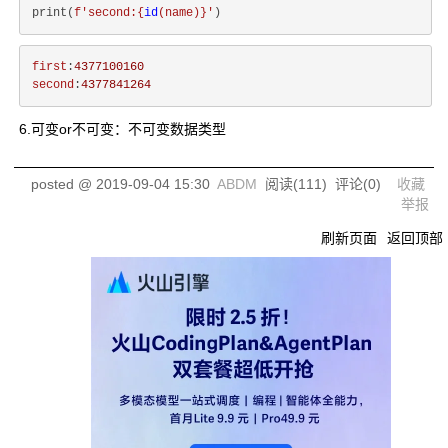
print(
f'second:
{
id
(name)}
'
first
:
4377100160
second
:
4377841264
6.可变or不可变：不可变数据类型
posted @
2019-09-04 15:30
ABDM
阅读(
111
) 评论(
0
)
收藏
举报
刷新页面
返回顶部