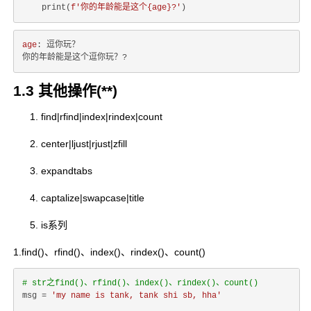
    print(
f'你的年龄能是这个
{age}
?'
age
: 逗你玩？

1.3 其他操作(**)
find|rfind|index|rindex|count
center|ljust|rjust|zfill
expandtabs
captalize|swapcase|title
is系列
1.find()、rfind()、index()、rindex()、count()
# str之find()、rfind()、index()、rindex()、count()
msg = 
'my name is tank, tank shi sb, hha'