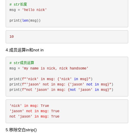
# str长度
msg = 
'hello nick'
print(
len
10
4.成员运算in和not in
# str成员运算
msg = 
'my name is nick, nick handsome'
print(
f"'nick' in msg: 
{
'nick'
in
 msg}
"
)

print(
f"'jason' not in msg: 
{
'jason'
not
in
 msg}
"
)

print(
f"not 'jason' in msg: 
{
not
'jason'
in
 msg}
"
'nick'
in msg:
True
'jason'
not in msg:
True
not
'jason'
in msg:
True
5.移除空白strip()