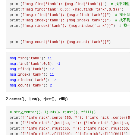
print(
f"msg.find('tank'): 
{msg.find(
'tank'
)}
"
)  
# 找不到返回-
print(
f"msg.find('tank',0,3): 
{msg.find(
'tank'
,
0
,
3
)}
"
)

print(
f"msg.rfind('tank'): 
{msg.rfind(
'tank'
)}
"
)  
# 找不到返
print(
f"msg.index('tank'): 
{msg.index(
'tank'
)}
"
)  
# 找不到报
print(
f"msg.rindex('tank'): 
{msg.rindex(
'tank'
)}
"
)  
# 找不
print(
f"msg.count('tank'): 
{msg.count(
'tank'
)}
"
msg
.find
(
'tank'
): 
11
msg
.find
(
'tank'
,
0
,
3
): 
-1
msg
.rfind
(
'tank'
): 
17
msg
.index
(
'tank'
): 
11
msg
.rindex
(
'tank'
): 
17
msg
.count
(
'tank'
): 
2
2.center()、ljust()、rjust()、zfill()
# str之center()、ljust()、rjust()、zfill()
print(
f"'info nick'.center(50,'*'): 
{
'info nick'
.center(
50
,
print(
f"'info nick'.ljust(50,'*'): 
{
'info nick'
.ljust(
50
,
'*
print(
f"'info nick'.rjust(50,'*'): 
{
'info nick'
.rjust(
50
,
'*
print(
f"'info nick'.zfill(50): 
{
'info nick'
.zfill(
50
)}
"
)  