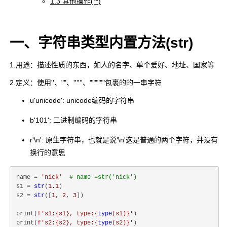
1.3 其他操作(**)
一、字符串类型内置方法(str)
1.用途：描述性质的东西，如人的名字、单个爱好、地址、国家等
2.定义：使用''、""、''''''、""""""包裹的的一串字符
u'unicode': unicode编码的字符串
b'101': 二进制编码的字符串
r'\n': 原生字符串，也就是说'\n'这是普通的两个字符，并没有
换行的意思
name = 
'nick'
# name =str('nick')
s1 = 
str
(
1.1
)

s2 = 
str
([
1
, 
2
, 
3
])

print(
f's1:
{s1}
, type:
{
type
(s1)}
'
)

print(
f's2:
{s2}
, type:
{
type
(s2)}
'