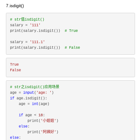
7.isdigit()
# str值isdigit()
salary = 
'111'
print(salary.isdigit())  
# True
salary = 
'111.1'
print(salary.isdigit())  
# False
True
False
# str之isdigit()应用场景
age = 
input
(
'age: '
if
 age.isdigit():

    age = 
int
(age)

if
 age < 
18
:

        print(
'小姐姐'
)

else
:

        print(
'阿姨好'
else
:
