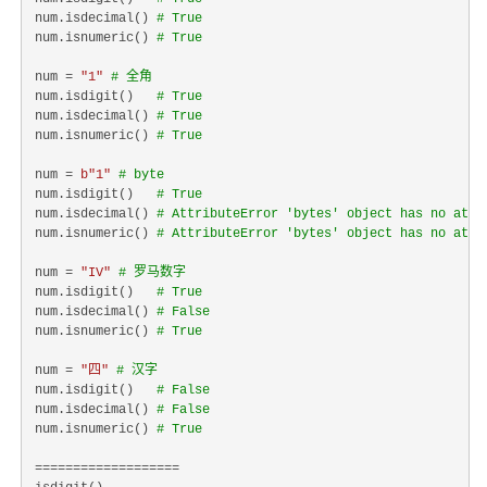
num.isdecimal() 
# True
num.isnumeric() 
# True
num = 
"1"
# 全角
num.isdigit()   
# True
num.isdecimal() 
# True
num.isnumeric() 
# True
num = 
b"1"
# byte
num.isdigit()   
# True
num.isdecimal() 
# AttributeError 'bytes' object has no attr
num.isnumeric() 
# AttributeError 'bytes' object has no attr
num = 
"IV"
# 罗马数字
num.isdigit()   
# True
num.isdecimal() 
# False
num.isnumeric() 
# True
num = 
"四"
# 汉字
num.isdigit()   
# False
num.isdecimal() 
# False
num.isnumeric() 
# True
===================
