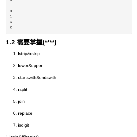
o

n

i

c

1.2 需要掌握(****)
lstrip&rstrip
lower&upper
startswith&endswith
rsplit
join
replace
isdigit