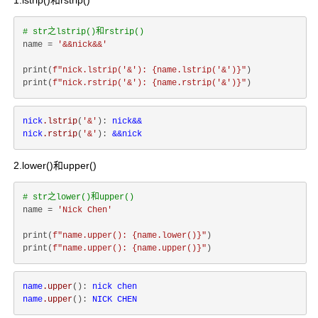
1.lstrip()和rstrip()
# str之lstrip()和rstrip()
name = 
'&&nick&&'
print(
f"nick.lstrip('&'): 
{name.lstrip(
'&'
)}
"
)

print(
f"nick.rstrip('&'): 
{name.rstrip(
'&'
)}
"
nick
.lstrip
(
'&'
): 
nick
&
&
nick
.rstrip
(
'&'
): 
&
&
nick
2.lower()和upper()
# str之lower()和upper()
name = 
'Nick Chen'
print(
f"name.upper(): 
{name.lower()}
"
)

print(
f"name.upper(): 
{name.upper()}
"
name
.upper
(): 
nick
chen
name
.upper
(): 
NICK
CHEN