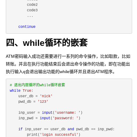
		code2

		code3

		...

continue
四、while循环的嵌套
ATM密码输入成功还需要进行一系列的命令操作，比如取款，比如
转账。并且在执行功能结束后会退出命令操作的功能，即在功能出
执行输入q会退出输出功能的while循环并且退出ATM程序。
# 退出内层循环的while循环嵌套
while
True
:

    user_db = 
'nick'
    pwd_db = 
'123'
    inp_user = 
input
(
'username: '
)

    inp_pwd = 
input
(
'password: '
)

if
 inp_user == user_db 
and
 pwd_db == inp_pwd:

        print(
'login successful'
)
