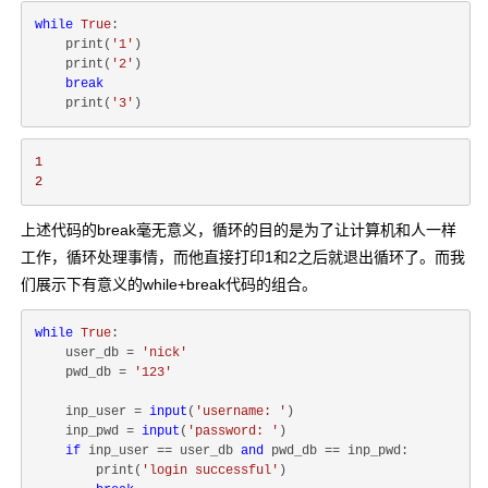
while
True
:

    print(
'1'
)

    print(
'2'
)

break
    print(
'3'
1
2
上述代码的break毫无意义，循环的目的是为了让计算机和人一样
工作，循环处理事情，而他直接打印1和2之后就退出循环了。而我
们展示下有意义的while+break代码的组合。
while
True
:

    user_db = 
'nick'
    pwd_db = 
'123'
    inp_user = 
input
(
'username: '
)

    inp_pwd = 
input
(
'password: '
)

if
 inp_user == user_db 
and
 pwd_db == inp_pwd:

        print(
'login successful'
)
