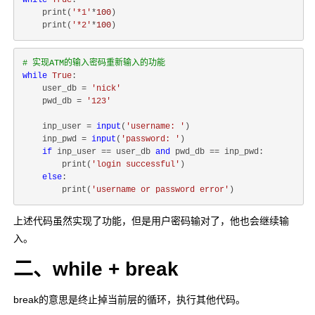
while
True
:

    print(
'*1'
*
100
)

    print(
'*2'
*
100
# 实现ATM的输入密码重新输入的功能
while
True
:

    user_db = 
'nick'
    pwd_db = 
'123'
    inp_user = 
input
(
'username: '
)

    inp_pwd = 
input
(
'password: '
)

if
 inp_user == user_db 
and
 pwd_db == inp_pwd:

        print(
'login successful'
)

else
:

        print(
'username or password error'
上述代码虽然实现了功能，但是用户密码输对了，他也会继续输
入。
二、while + break
break的意思是终止掉当前层的循环，执行其他代码。