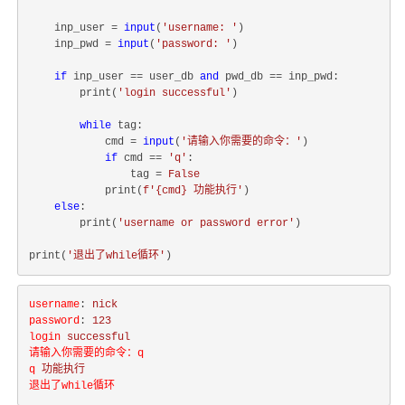
    inp_user = 
input
(
'username: '
)

    inp_pwd = 
input
(
'password: '
)

if
 inp_user == user_db 
and
 pwd_db == inp_pwd:

        print(
'login successful'
)

while
 tag:

            cmd = 
input
(
'请输入你需要的命令：'
)

if
 cmd == 
'q'
:

                tag = 
False
            print(
f'
{cmd}
 功能执行'
)

else
:

        print(
'username or password error'
)

print(
'退出了while循环'
username
: 
nick
password
: 
123
login
successful
请输入你需要的命令：q
q
功能执行
退出了while循环