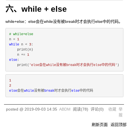
六、while + else
while+else：else会在while没有被break时才会执行else中的代码。
# while+else
n = 
1
while
 n < 
3
:

    print(n)

    n += 
1
else
:

    print(
'else会在while没有被break时才会执行else中的代码'
1
2
else
会在
while
没有被
break
时才会执行
else
中的代码
posted @
2019-09-03 14:35
ABDM
阅读(
78
) 评论(
0
)
收藏
举
报
刷新页面
返回顶部