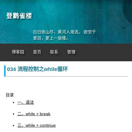
登鹳雀楼
白日依山尽，黄河入海流。 欲穷千
里目，更上一层楼。
博客园
首页
联系
管理
034 流程控制之while循环
目录
一、语法
二、while + break
三、while + continue