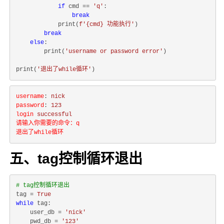
if
 cmd == 
'q'
:

break
            print(
f'
{cmd}
 功能执行'
)

break
else
:

        print(
'username or password error'
)

print(
'退出了while循环'
username
: 
nick
password
: 
123
login
successful
请输入你需要的命令：q
退出了while循环
五、tag控制循环退出
# tag控制循环退出
tag = 
True
while
 tag:

    user_db = 
'nick'
    pwd_db = 
'123'