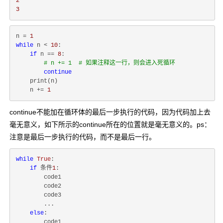
2
3
n = 
1
while
 n < 
10
:

if
 n == 
8
:

# n += 1  # 如果注释这一行，则会进入死循环
continue
    print(n)

    n += 
1
continue不能加在循环体的最后一步执行的代码，因为代码加上去
毫无意义，如下所示的continue所在的位置就是毫无意义的。ps：
注意是最后一步执行的代码，而不是最后一行。
while
True
:

if
 条件
1
:

		code1

		code2

		code3

		...

else
:

		code1
