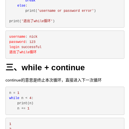
break
else
:

        print(
'username or password error'
)

print(
'退出了while循环'
username
: 
nick
password
: 
123
login
successful
退出了while循环
三、while + continue
continue的意思是终止本次循环，直接进入下一次循环
n = 
1
while
 n < 
4
:

    print(n)

    n += 
1
1