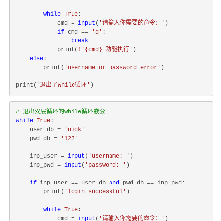
while
True
:

            cmd = 
input
(
'请输入你需要的命令：'
)

if
 cmd == 
'q'
:

break
            print(
f'
{cmd}
 功能执行'
)

else
:

        print(
'username or password error'
)

print(
'退出了while循环'
# 退出双层循环的while循环嵌套
while
True
:

    user_db = 
'nick'
    pwd_db = 
'123'
    inp_user = 
input
(
'username: '
)

    inp_pwd = 
input
(
'password: '
)

if
 inp_user == user_db 
and
 pwd_db == inp_pwd:

        print(
'login successful'
)

while
True
:

            cmd = 
input
(
'请输入你需要的命令：'
)
