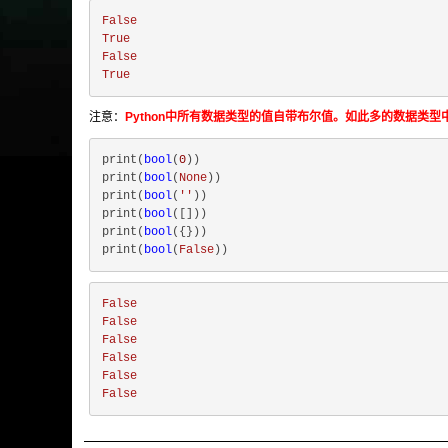
False
True
False
True
注意：
Python中所有数据类型的值自带布尔值。如此多的数据类型中只需
print(
bool
(
0
))

print(
bool
(
None
))

print(
bool
(
''
))

print(
bool
([]))

print(
bool
({}))

print(
bool
(
False
False
False
False
False
False
False