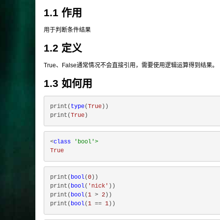
1.1 作用
用于判断条件结果
1.2 定义
True、False通常情况不会直接引用，需要使用逻辑运算得到结果。
1.3 如何用
print(
type
(
True
))

print(
True
<
class
'bool'>
True
print(
bool
(
0
))

print(
bool
(
'nick'
))

print(
bool
(
1
 > 
2
))

print(
bool
(
1
 == 
1