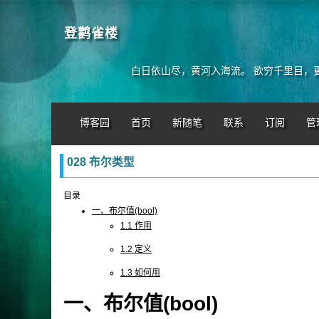
登鹳雀楼
白日依山尽，黄河入海流。 欲穷千里目，
博客园
首页
新随笔
联系
订阅
管
028 布尔类型
目录
一、布尔值(bool)
1.1 作用
1.2 定义
1.3 如何用
一、布尔值(bool)