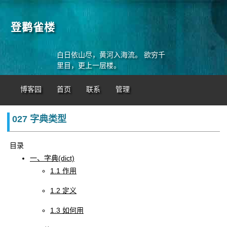
登鹳雀楼
白日依山尽，黄河入海流。 欲穷千
里目，更上一层楼。
博客园
首页
联系
管理
027 字典类型
目录
一、字典(dict)
1.1 作用
1.2 定义
1.3 如何用