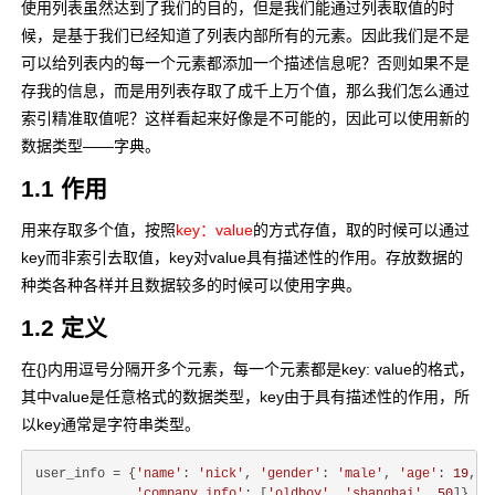
使用列表虽然达到了我们的目的，但是我们能通过列表取值的时
候，是基于我们已经知道了列表内部所有的元素。因此我们是不是
可以给列表内的每一个元素都添加一个描述信息呢？否则如果不是
存我的信息，而是用列表存取了成千上万个值，那么我们怎么通过
索引精准取值呢？这样看起来好像是不可能的，因此可以使用新的
数据类型——字典。
1.1 作用
用来存取多个值，按照
key：value
的方式存值，取的时候可以通过
key而非索引去取值，key对value具有描述性的作用。存放数据的
种类各种各样并且数据较多的时候可以使用字典。
1.2 定义
在{}内用逗号分隔开多个元素，每一个元素都是key: value的格式，
其中value是任意格式的数据类型，key由于具有描述性的作用，所
以key通常是字符串类型。
user_info = {
'name'
: 
'nick'
, 
'gender'
: 
'male'
, 
'age'
: 
19
,

'company_info'
: [
'oldboy'
, 
'shanghai'
, 
50