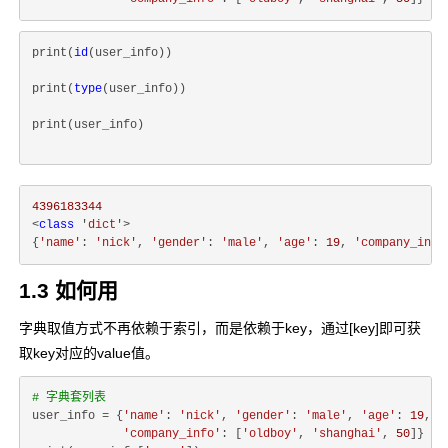
print(
id
(user_info))
print(
type
(user_info))
print(user_info)
4396183344
<
class
 '
dict
'>
{
'name'
: 
'nick'
, 
'gender'
: 
'male'
, 
'age'
: 
19
, 
'company_info
1.3 如何用
字典取值方式不再依赖于索引，而是依赖于key，通过[key]即可获
取key对应的value值。
# 字典套列表
user_info = {
'name'
: 
'nick'
, 
'gender'
: 
'male'
, 
'age'
: 
19
,

'company_info'
: [
'oldboy'
, 
'shanghai'
, 
50
]}
