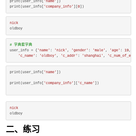
print(user_info[
'name'
])

print(user_info[
'company_info'
][
0
nick
# 字典套字典
user_info = {
'name'
: 
'nick'
, 
'gender'
: 
'male'
, 
'age'
: 
19
, 
'
'c_name'
: 
'oldboy'
, 
'c_addr'
: 
'shanghai'
, 
'c_num_of_emp
print(user_info[
'name'
])
print(user_info[
'company_info'
][
'c_name'
])
nick
二、练习