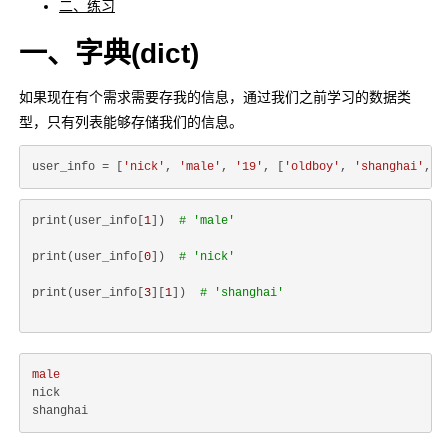
二、练习
一、字典(dict)
如果现在有个需求需要存我的信息，通过我们之前学习的数据类
型，只有列表能够存储我们的信息。
user_info = [
'nick'
, 
'male'
, 
'19'
, [
'oldboy'
, 
'shanghai'
, 
5
print(user_info[
1
])  
# 'male'
print(user_info[
0
])  
# 'nick'
print(user_info[
3
][
1
])  
# 'shanghai'
male
nick
