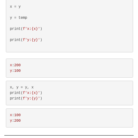
x = y
y = temp
print(
f'x:
{x}
'
)
print(
f'y:
{y}
'
)
x
:
200
y
:
100
x, y = y, x

print(
f'x:
{x}
'
)

print(
f'y:
{y}
'
x
:
100
y
:
200