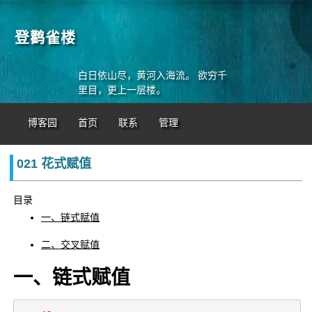
登鹳雀楼
白日依山尽，黄河入海流。 欲穷千
里目，更上一层楼。
博客园
首页
联系
管理
021 花式赋值
目录
一、链式赋值
二、交叉赋值
一、链式赋值