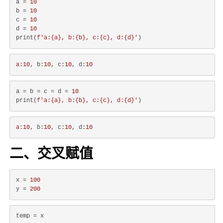
a = 
10
b = 
10
c = 
10
d = 
10
print(
f'a:
{a}
, b:
{b}
, c:
{c}
, d:
{d}
'
a
:
10
, b:
10
, c:
10
, d:
10
a = b = c = d = 
10
print(
f'a:
{a}
, b:
{b}
, c:
{c}
, d:
{d}
'
a
:
10
, b:
10
, c:
10
, d:
10
二、交叉赋值
x = 
100
y = 
200
temp = x