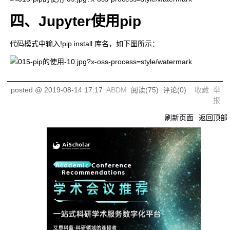
四、Jupyter使用pip
代码模式中输入
!pip install 库名
，如下图所示：
posted @
2019-08-14 17:17
ABDM
阅读(
75
) 评论(
0
)
收藏
举
报
刷新页面
返回顶部