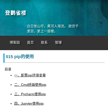
登鹳雀楼
白日依山尽，黄河入海流。 欲穷千
里目，更上一层楼。
博客园
首页
联系
管理
015 pip的使用
目录
一、配置pip环境变量
二、Cmd终端使用pip
三、Pycharm使用pip
四、Jupyter使用pip