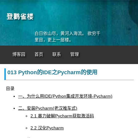
登鹳雀楼
白日依山尽，黄河入海流。 欲穷千
里目，更上一层楼。
博客园
首页
联系
管理
013 Python的IDE之Pycharm的使用
目录
一、为什么用IDE(Python集成开发环境-Pycharm)
二、安装Pycharm(老汉推车式)
2.1 暴力破解Pycharm获取激活码
2.2 汉化Pycharm