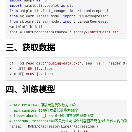
import
 numpy 
as
import
 matplotlib.pyplot 
as
from
 matplotlib.font_manager 
import
from
 sklearn.linear_model 
import
from
 sklearn.linear_model 
import
 LinearRegression

%matplotlib inline

font = FontProperties(fname=
'/Library/Fonts/Heiti.ttc'
三、获取数据
df = pd.read_csv(
'housing-data.txt'
, sep=
'\s+'
, header=
0
)

X = df[[
'RM'
]].values

y = df[
'MEDV'
四、训练模型
# max_trials=88即最大迭代次数为88次
# min_samples=66即样本最低数量为66个
# loss=‘absolute_loss’即使用均方误差损失函数
# residual_threshold=6即只允许与拟合线垂直距离在6个单位以内的
ransac = RANSACRegressor(LinearRegression(),
