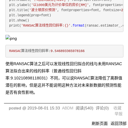
plt.xlabel(
'平均房间数目[MEDV]'
, fontproperties=font)

plt.ylabel(
'以1000美元为计价单位的房价[RM]'
, fontproperties=fon
plt.title(
'波士顿房价预测'
, fontproperties=font, fontsize=
20
)

plt.legend(prop=font)

plt.show()

print(
'RANSAC算法线性回归斜率:{}'
.
format
(ransac.estimator_.co
RANSAC
算法线性回归斜率:
9
.
546893365978166
使用RANSAC算法之后可以发现线性回归拟合的线与未用RANSAC
算法拟合出来的线的斜率（普通线性回归斜
率:9.10210898118031）不同，可以说RANSAC算法降低了离群值
潜在的影响，但是这并不能说明这种方法对未来新数据的预测性能
是否有良性影响。
posted @
2019-08-01 15:33
ABDM
阅读(
540
) 评论(
0
)
收藏
举报
刷新页面
返回顶部