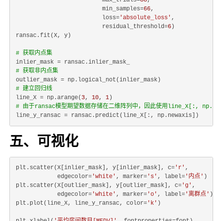
                         max_trials=
88
,

                         min_samples=
66
,

                         loss=
'absolute_loss'
,

                         residual_threshold=
6
)

ransac.fit(X, y)

# 获取内点集
# 获取非内点集
# 建立回归线
line_X = np.arange(
3
, 
10
, 
1
# 由于ransac模型期望数据存储在二维阵列中，因此使用line_X[:, np.n
五、可视化
plt.scatter(X[inlier_mask], y[inlier_mask], c=
'r'
,

            edgecolor=
'white'
, marker=
's'
, label=
'内点'
)

plt.scatter(X[outlier_mask], y[outlier_mask], c=
'g'
,

            edgecolor=
'white'
, marker=
'o'
, label=
'离群点'
)

plt.plot(line_X, line_y_ransac, color=
'k'
)
