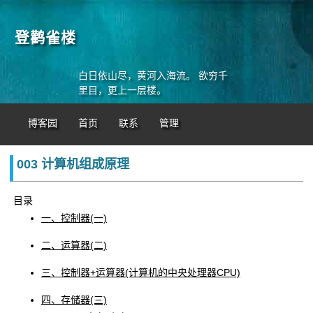
登鹳雀楼
白日依山尽，黄河入海流。 欲穷千
里目，更上一层楼。
博客园
首页
联系
管理
003 计算机组成原理
目录
一、控制器(一)
二、运算器(二)
三、控制器+运算器(计算机的中央处理器CPU)
四、存储器(三)