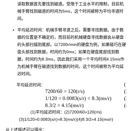
读取数据首先要找到磁道。受限于工业水平的限制，目前机
械手臂找到磁道的时间为5ms，这个时间被称为平均寻道时
间。
平均延迟时间：机械手臂寻道之后，需要寻找数据。由于数
据的位置是不确定的，而目前的机械硬盘寻找数据会从硬盘
的头部扫描到尾部。以7200r/min的硬盘为例，如果碰巧在硬
盘头部找到数据，时间约为0ms；如果在硬盘尾部找到数
据，时间约为8.3ms，因此我们采用一个平均时间4.15ms作
为机械手臂在磁道找到数据的时间，这个时间被称为平均延
迟时间。
(1)
平
均
延
迟
时
间
：
(2)
7200
/
60
=
120
(
r
/
s
)
(3)
1
/
120
=
0.0083
(
s
/
r
)
=
8.3
(
m
s
/
r
)
(4)
8.3
/
2
=
4.15
(
m
s
/
r
)
(1)
平均延迟时间：
(2)
7200
/
60
=
120
(
r
/
s
)
(3)
1
/
120
=
0.0083
(
s
/
r
)
=
8.3
(
m
s
/
r
)
(4)
8.3
/
2
=
4.15
(
m
s
/
r
)
从上述描述可以得出：