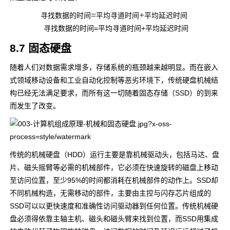
=
+
寻
找
数
据
的
时
间
平
均
寻
道
时
间
平
均
延
迟
时
间
寻找数据的时间=平均寻道时间+平均延迟时间
8.7 固态硬盘
随着人们对数据需求增多，存储系统的瓶颈越来越明显。而在嵌入
式领域移动设备和工业自动化控制等恶劣环境下，传统硬盘机械结
构已经无法满足要求，而所有这一切随着固态存储（SSD）的到来
而发生了改变。
传统的机械硬盘（HDD）运行主要是靠机械驱动头，包括马达、盘
片、磁头摇臂等必需的机械部件，它必须在快速旋转的磁盘上移动
至访问位置，至少95%的时间都消耗在机械部件的动作上。SSD却
不同机械构造，无需移动的部件，主要由主控与闪存芯片组成的
SSD可以以更快速度和准确性访问驱动器到任何位置。传统机械硬
盘必须得依靠主轴主机、磁头和磁头臂来找到位置，而SSD用集成