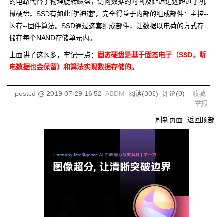
的电路代替了物理旋转磁盘，访问数据的时间及延迟远远超过了机
械硬盘。SSD有如此的“神速”，完全得益于内部的组成部件：主控--
闪存--固件算法。SSD通过这套组成部件，让数据以电荷的方式存
储在每个NAND存储单元内。
上面讲了这么多，牢记一点：
固态硬盘是基于固态电子（SSD，断
电数据也会保留）和算法实现数据存储的。
posted @
2019-07-29 16:52
ABDM
阅读(
308
) 评论(
0
)
收藏
举报
刷新页面
返回顶部