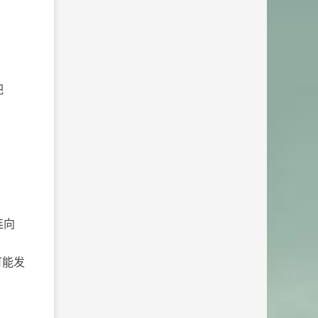
？
把
连向
可能发