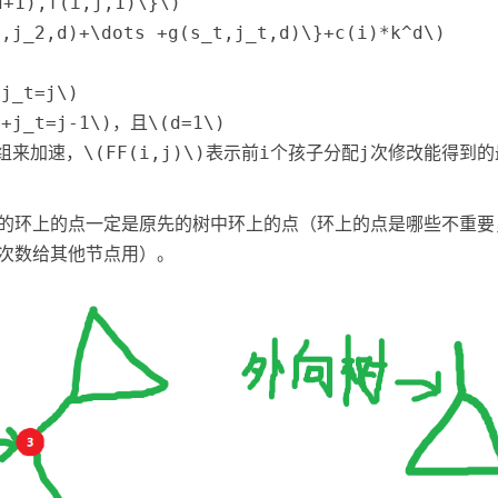
d+1),f(i,j,1)\}\)
2,j_2,d)+\dots +g(s_t,j_t,d)\}+c(i)*k^d\)
+j_t=j\)
 +j_t=j-1\)
，且
\(d=1\)
组来加速，
\(FF(i,j)\)
表示前i个孩子分配j次修改能得到的
的环上的点一定是原先的树中环上的点（环上的点是哪些不重要
次数给其他节点用）。