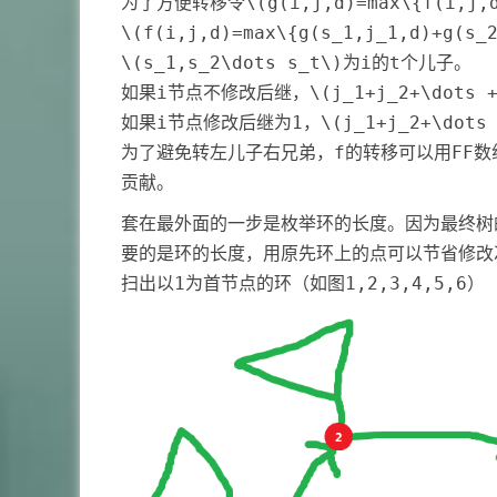
为了方便转移令
\(g(i,j,d)=max\{f(i,j,
\(f(i,j,d)=max\{g(s_1,j_1,d)+g(s_
\(s_1,s_2\dots s_t\)
为i的t个儿子。
如果i节点不修改后继，
\(j_1+j_2+\dots 
如果i节点修改后继为1，
\(j_1+j_2+\dots
为了避免转左儿子右兄弟，f的转移可以用FF数
贡献。
套在最外面的一步是枚举环的长度。因为最终树
要的是环的长度，用原先环上的点可以节省修改
扫出以1为首节点的环（如图1,2,3,4,5,6）