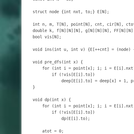
struct node {int nxt, to;} E[N];

int n, m, T[N], point[N], cnt, cir[N], cto
double k, f[N][N][N], g[N][N][N], FF[N][N],
bool vis[N];

void ins(int u, int v) {E[++cnt] = (node) 
void pre_dfs(int x) {

	for (int i = point[x]; i; i = E[i].nxt)

		if (!vis[E[i].to])

			deep[E[i].to] = deep[x] + 1, pre_dfs(E[i].to);

}

void dp(int x) {

	for (int i = point[x]; i; i = E[i].nxt)

		if (!vis[E[i].to])

			dp(E[i].to);

	atot = 0;
