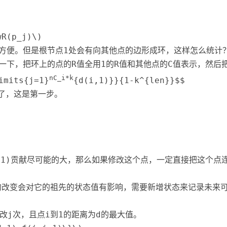
wR(p_j)\)
方便。但是根节点1处会有向其他点的边形成环，这样怎么统计
一下，把环上的点的R值全用1的R值和其他点的C值表示，然后
nC_i*k
mits{j=1}
{d(i,1)}}{1-k^{len}}$$
了，这是第一步。
(1)贡献尽可能的大，那么如果修改这个点，一定直接把这个点
态的改变会对它的祖先的状态值有影响，需要新增状态来记录未来
改j次，且点i到1的距离为d的最大值。