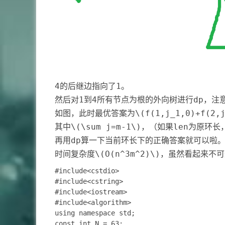
4的后继边指向了1。
然后对1到4所有节点为根的外向树进行dp，注
如图，此时最优答案为
\(f(1,j_1,0)+f(2,
其中
\(\sum j=m-1\)
，（如果len为原环长
再用dp算一下当前环长下的正确答案就可以啦
时间复杂度
\(O(n^3m^2)\)
，虽然看起来不可
#include<cstdio>

#include<cstring>

#include<iostream>

#include<algorithm>

using namespace std;

const int N = 63;
