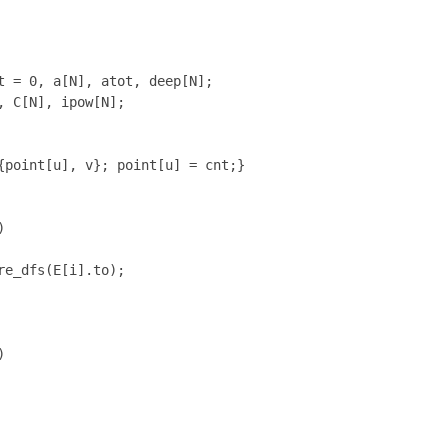
t = 0, a[N], atot, deep[N];

 C[N], ipow[N];

{point[u], v}; point[u] = cnt;}
