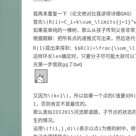
我再来重复一下（论文绝对比我讲得详细QAQ）
首先
\(R(i)=C_i+k\sum_\limits{j=1}^
如果是单纯的一棵树，那么从孩子传到父亲非常
根据题解：把所有点的递推式写出来，然后迭代
R(1)提出来得到：$$R(1)=\frac{\sum_\li
这样环长len确定时，只要分子尽可能大就可以
光第一步我就gg了QwQ
又因为
\(k<1\)
，所以如果一个点的C值要对R
1，否则肯定不是最优的。
那么类似IOI2015河流那道题，子节点的状
生的情况。
设用
\(f(i,j,d)\)
表示以点i为根的树中，修