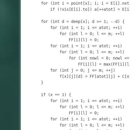
	for (int i = point[x]; i; i = E[i].nxt)

		if (!vis[E[i].to]) a[++atot] = E[i].to;

	for (int d = deep[x]; d >= 1; --d) {

		for (int i = 1; i <= atot; ++i)

			for (int l = 0; l <= m; ++l)

				FF[i][l] = 0;

		for (int i = 1; i <= atot; ++i)

			for (int l = 0; l <= m; ++l)

				for (int nowl = 0; nowl <= l; ++nowl)

					FF[i][l] = max(FF[i][l], FF[i - 1][l - nowl] + g[a[i]][nowl][d]);

		for (int j = 0; j <= m; ++j)

			f[x][j][d] = FF[atot][j] + C[x] * ipow[d];

	}

	if (x == 1) {

		for (int i = 1; i <= atot; ++i)

			for (int l = 0; l <= m; ++l)

				FF[i][l] = 0;

		for (int i = 1; i <= atot; ++i)

			for (int l = 0; l <= m; ++l)
