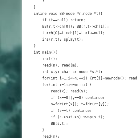
	}

}

inline void BB(node *r,node *t){

	if (t==null) return;

	BB(r,t->ch[0]); BB(r,t->ch[1]);

	t->ch[0]=t->ch[1]=t->fa=null;

	ins(r,t); splay(t);

}

int main(){

	init();

	read(n); read(m);

	int x,y; char c; node *s,*t;

	for(int i=1;i<=n;++i) {rt[i]=newnode(); read(rt[i]->d); rt[i]->s=1; rt[i]->id=i;}

	for(int i=1;i<=m;++i) {

		read(x); read(y);

		if (x==0||y==0) continue;

		s=fdr(rt[x]); t=fdr(rt[y]);

		if (s==t) continue;

		if (s->s<t->s) swap(s,t);

		BB(s,t);

	}

	read(m);
