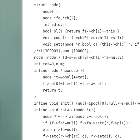
struct node{

	node();

	node *fa,*ch[2];

	int id,d,s;

	bool pl() {return fa->ch[1]==this;}

	void count() {s=ch[0]->s+ch[1]->s+1;}

	void setc(node *r,bool c) {this->ch[c]=r; if (r!=null) r->fa=this;}

}*rt[100003],pool[100003];

node::node() {d=s=0;ch[0]=ch[1]=fa=null;}

int tot=0,n,m;

inline node *newnode(){

	node *t=&pool[++tot];

	t->ch[0]=t->ch[1]=t->fa=null;

	return t;

}

inline void init() {null=&pool[0];null->s=null->
inline void rotate(node *r){

	node *f=r->fa; bool c=r->pl();

	if (f->fa!=null) f->fa->setc(r,f->pl());

	else r->fa=null;

	f->setc(r->ch[!c],c); r->setc(f,!c);
