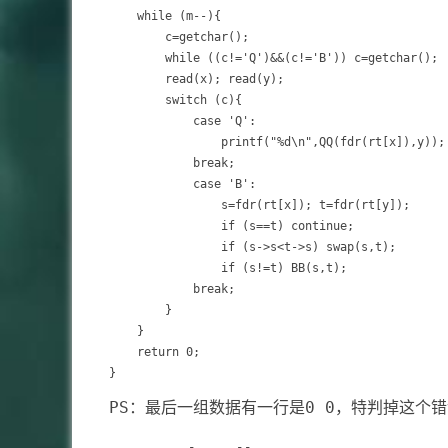
	while (m--){

		c=getchar();

		while ((c!='Q')&&(c!='B')) c=getchar();

		read(x); read(y);

		switch (c){

			case 'Q':

				printf("%d\n",QQ(fdr(rt[x]),y));

			break;

			case 'B':

				s=fdr(rt[x]); t=fdr(rt[y]);

				if (s==t) continue;

				if (s->s<t->s) swap(s,t);

				if (s!=t) BB(s,t);

			break;

		}

	}

	return 0;

PS：最后一组数据有一行是0 0，特判掉这个