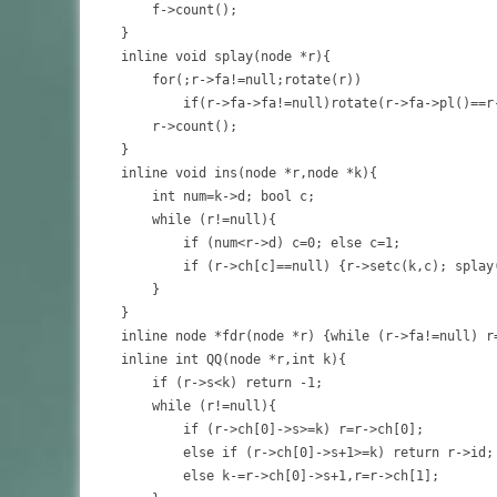
	f->count();

}

inline void splay(node *r){

	for(;r->fa!=null;rotate(r))

		if(r->fa->fa!=null)rotate(r->fa->pl()==r->pl()?r->fa:r);

	r->count();

}

inline void ins(node *r,node *k){

	int num=k->d; bool c;

	while (r!=null){

		if (num<r->d) c=0; else c=1;

		if (r->ch[c]==null) {r->setc(k,c); splay(k); return;} else r=r->ch[c];

	}

}

inline node *fdr(node *r) {while (r->fa!=null) r=
inline int QQ(node *r,int k){

	if (r->s<k) return -1;

	while (r!=null){

		if (r->ch[0]->s>=k) r=r->ch[0];

		else if (r->ch[0]->s+1>=k) return r->id;

		else k-=r->ch[0]->s+1,r=r->ch[1];
