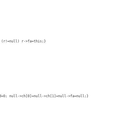
d=0; null->ch[0]=null->ch[1]=null->fa=null;}
