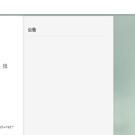
公告
，找
t=ret*10+c-'0';return ret;}
