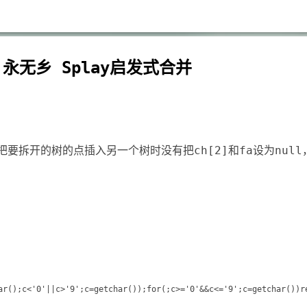
12】永无乡 Splay启发式合并
，把要拆开的树的点插入另一个树时没有把ch[2]和fa设为null
ar();c<'0'||c>'9';c=getchar());for(;c>='0'&&c<='9';c=getchar())re