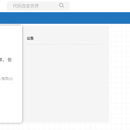
所有博客
当前博客
公告
一样， 但
)
推荐(0)