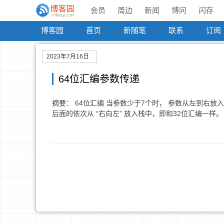
会员
周边
新闻
博问
闪存
博客园
首页
新随笔
联系
订阅
2023年7月16日
64位汇编参数传递
摘要： 64位汇编 当参数少于7个时， 参数从左到右放入寄存器: rd
后面的依次从 “右向左” 放入栈中，即和32位汇编一样。 参数个数大于 