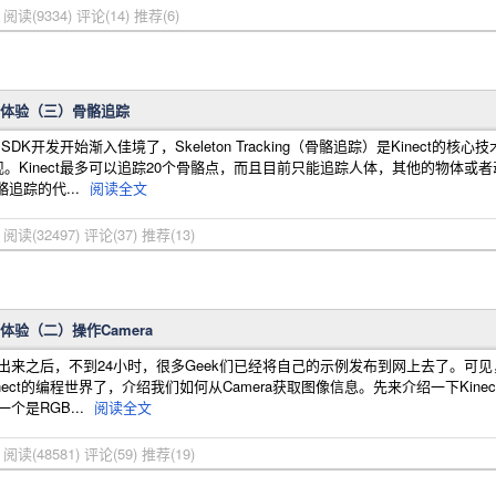
宁
阅读(9334)
评论(14)
推荐(6)
K开发初体验（三）骨骼追踪
t SDK开发开始渐入佳境了，Skeleton Tracking（骨骼追踪）是Kine
Kinect最多可以追踪20个骨骼点，而且目前只能追踪人体，其他的物体或者动
追踪的代...
阅读全文
宁
阅读(32497)
评论(37)
推荐(13)
开发初体验（二）操作Camera
 SDK出来之后，不到24小时，很多Geek们已经将自己的示例发布到网上去了
ect的编程世界了，介绍我们如何从Camera获取图像信息。先来介绍一下Kine
个是RGB...
阅读全文
宁
阅读(48581)
评论(59)
推荐(19)