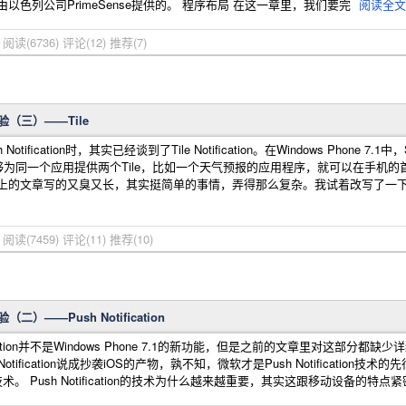
术是由以色列公司PrimeSense提供的。 程序布局 在这一章里，我们要完
阅读全文
宁
阅读(6736)
评论(12)
推荐(7)
体验（三）——Tile
tification时，其实已经谈到了Tile Notification。在Windows Phone
为同一个应用提供两个Tile，比如一个天气预报的应用程序，就可以在手机的首
le MSDN上的文章写的又臭又长，其实挺简单的事情，弄得那么复杂。我试着改写了一下例子，加入
宁
阅读(7459)
评论(11)
推荐(10)
（二）——Push Notification
ication并不是Windows Phone 7.1的新功能，但是之前的文章里对这部分都缺少
tification说成抄袭iOS的产物，孰不知，微软才是Push Notification技术的
技术。 Push Notification的技术为什么越来越重要，其实这跟移动设备的