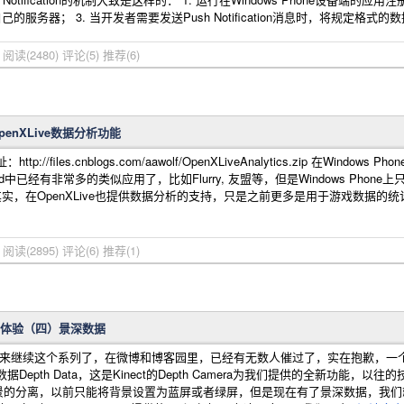
自己的服务器； 3. 当开发者需要发送Push Notification消息时，将规定格式的
宁
阅读(2480)
评论(5)
推荐(6)
OpenXLive数据分析功能
://files.cnblogs.com/aawolf/OpenXLiveAnalytics.zip 
id中已经有非常多的类似应用了，比如Flurry, 友盟等，但是Windows Pho
 其实，在OpenXLive也提供数据分析的支持，只是之前更多是用于游戏数据的
宁
阅读(2895)
评论(6)
推荐(1)
K开发初体验（四）景深数据
坐下来继续这个系列了，在微博和博客园里，已经有无数人催过了，实在抱歉，一
Depth Data，这是Kinect的Depth Camera为我们提供的全新功
景的分离，以前只能将背景设置为蓝屏或者绿屏，但是现在有了景深数据，我们