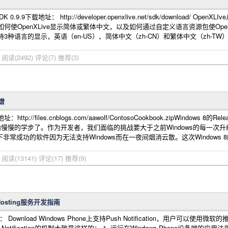
 0.9.9下载地址： http://developer.openxlive.net/sdk/download
使OpenXLive显示简体或繁体中文，以及如何通过自定义语言资源包使OpenXLiv
支持3种语言的显示，英语（en-US）、简体中文（zh-CN）和繁体中文（zh-TW）。由
宁
阅读(2492)
评论(7)
推荐(3)
谱
://files.cnblogs.com/aawolf/ContosoCookbook.zipWindow
开始慢慢的学步了。作为开发者，我们面临的挑战要大于之前Windows的每一次升
非常成功的软件因为无法支持Windows而在一夜间烟消云散。这次Windows 8的挑战主
宁
阅读(13141)
评论(17)
推荐(9)
on Hosting服务开发指南
wnload Windows Phone上支持Push Notification，用户可以使用
ification的机制大致是这样的： 1. 运行在Windows Phone设备端的应用注册一个P