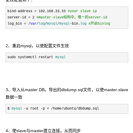
bind-address = 192.168.33.33 
#
your slave ip
server-id = 2 
#
master-slave结构中，唯一的server-id
log_bin = /
var
/
log
/
mysql
/
mysql
-bin.
log
#
开启binlog
2、重启mysql，以使配置文件生效
sudo systemctl restart 
mysql
3、导入从master DB。导出的dbdump.sql文件，以使master-slave
数据一致
$ 
mysql
 -u root -p < /home/ubuntu/dbdump.sql
4、使slave与master建立连接，从而同步