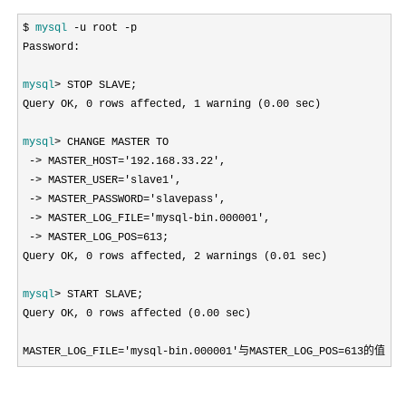
$ 
mysql
 -u root -
p

Password
:

mysql
>
 STOP SLAVE;

Query OK
, 0 rows affected, 1 warning (0.00
 sec)

mysql
>
 CHANGE MASTER TO

-> MASTER_HOST='192.168.33.22',

 -> MASTER_USER='slave1',

 -> MASTER_PASSWORD='slavepass',

 -> MASTER_LOG_FILE='mysql-bin.000001',

 -> MASTER_LOG_POS=613
;

Query OK
, 0 rows affected, 2 warnings (0.01
 sec)

mysql
>
 START SLAVE;

Query OK
, 0 rows affected (0.00
 sec)

MASTER_LOG_FILE
='mysql-bin.000001'与MASTER_LOG_POS=61