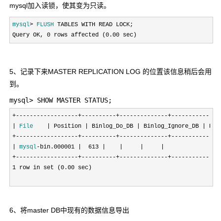
mysql加入读锁，使其变为只读。
mysql
> 
FLUSH
 TABLES WITH READ LOCK;

Query OK
, 0 rows affected (0.00 sec)
5、记录下来MASTER REPLICATION LOG 的位置该信息稍后会用
到。
mysql> SHOW MASTER STATUS;
+------------------+----------+--------------+---------------
| 
File
    | Position | Binlog_Do_DB | Binlog_Ignore_DB | Exec
+------------------+----------+--------------+---------------
| 
mysql
-bin.000001 |  613 |    |     |     |

+------------------+----------+--------------+---------------
1 row in set (0.00
 sec)

6、将master DB中现有的数据信息导出