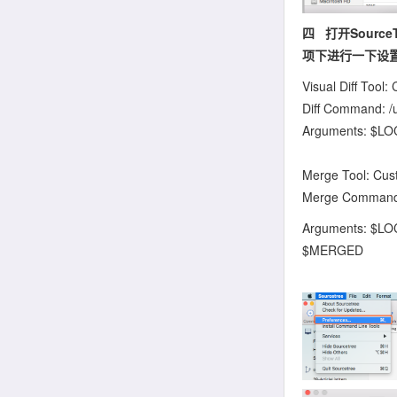
四 打开SourceT
项下进行一下设
Visual Diff Tool
Diff Command: /
Arguments: $
Merge Tool: Cus
Merge Command:
Arguments: $L
$MERGED