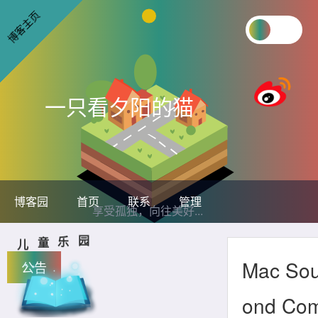
博客主页
一只看夕阳的猫
博客园
首页
联系
管理
享受孤独，向往美好...
园
儿
乐
童
Mac So
公告
ond Co