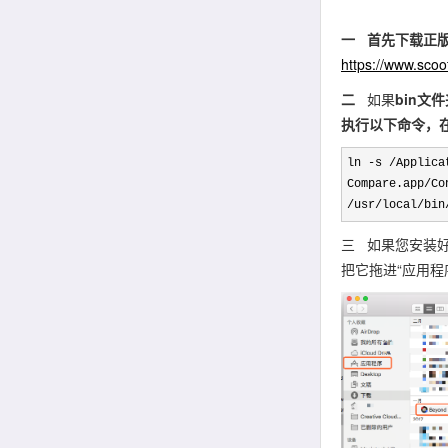
一
首先下载正版的
https://www.sco
二
如果
bin文
执行以下命令，在b
ln -s /Applica
Compare.app/Co
/usr/local/bin
三 如果您安装好
把它拖进“应用程