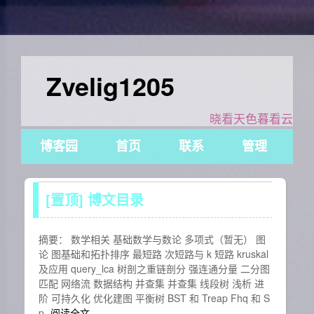
Zvelig1205
晓看天色暮看云
博客园
首页
联系
管理
[置顶]
博文目录
摘要： 数学相关 基础数学与数论 多项式（暂无） 图
论 图基础和拓扑排序 最短路 次短路与 k 短路 kruskal
及应用 query_lca 树剖之重链剖分 强连通分量 二分图
匹配 网络流 数据结构 并查集 并查集 线段树 浅析 进
阶 可持久化 优化建图 平衡树 BST 和 Treap Fhq 和 S
p
阅读全文