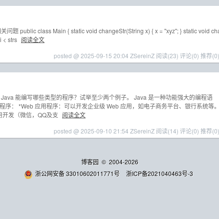
 class Main { static void changeStr(String x) { x = "xyz"; } static void ch
 i < strs
阅读全文
posted @ 2025-09-15 20:04 ZSereinZ
阅读(23)
评论(0)
推荐(0
 使用 Java 能编写哪些类型的程序？试举至少两个例子。 Java 是一种功能强大的编程语
序： *Web 应用程序：可以开发企业级 Web 应用，如电子商务平台、银行系统等
 应用开发（微信，QQ及支
阅读全文
posted @ 2025-09-10 21:54 ZSereinZ
阅读(14)
评论(0)
推荐(0
博客园
© 2004-2026
浙公网安备 33010602011771号
浙ICP备2021040463号-3