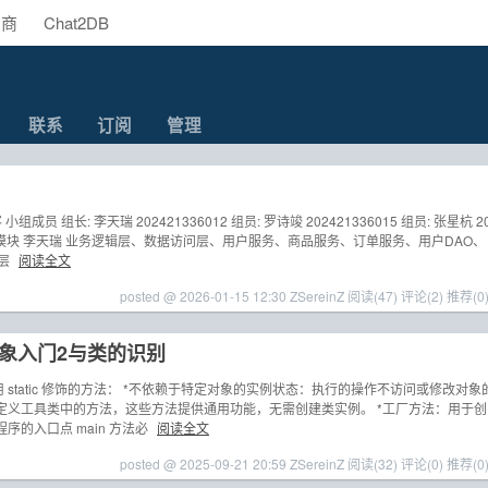
助商
Chat2DB
联系
订阅
管理
 组长: 李天瑞 202421336012 组员: 罗诗竣 202421336015 组员: 张星杭 2
员 负责模块 李天瑞 业务逻辑层、数据访问层、用户服务、商品服务、订单服务、用户DAO、
示层
阅读全文
posted @ 2026-01-15 12:30 ZSereinZ
阅读(47)
评论(2)
推荐(0
对象入门2与类的识别
符 应该用 static 修饰的方法： *不依赖于特定对象的实例状态：执行的操作不访问或修改对象
于定义工具类中的方法，这些方法提供通用功能，无需创建类实例。 *工厂方法：用于创
序的入口点 main 方法必
阅读全文
posted @ 2025-09-21 20:59 ZSereinZ
阅读(32)
评论(0)
推荐(0