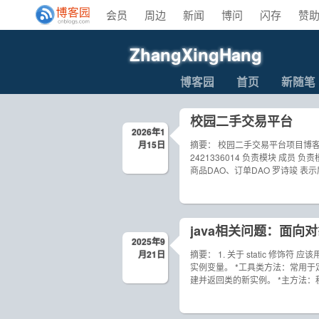
会员
周边
新闻
博问
闪存
赞
ZhangXingHang
博客园
首页
新随笔
校园二手交易平台
2026年1
月15日
摘要： 校园二手交易平台项目博客 小组成员
2421336014 负责模块 成
商品DAO、订单DAO 罗诗竣 表
java相关问题：面向
2025年9
月21日
摘要： 1. 关于 static 修饰
实例变量。 *工具类方法：常用
建并返回类的新实例。 *主方法：程