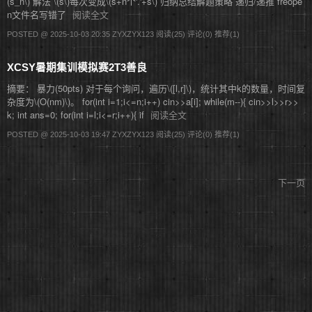
(s_n\) 解法 \(s\)每次变成\(s+n个'.'+s\) 归纳总结解题策略 递归/递推 freope
n文件名写错了
阅读全文
POSTED @ 2025-10-03 20:35 ZYXZYX123
阅读(25)
评论(0)
推荐(1)
XCSY暑期集训模拟赛2T3善良
摘要： 暴力(50pts) 对于每个询问，遍历\([l,r]\)，统计其中k的数量，时间复
杂度为\(O(nm)\)。 for(int i=1;i<=n;i++) cin>>a[i]; while(m--){ cin>>l>>r>>
k; int ans=0; for(int i=l;i<=r;i++){ if
阅读全文
POSTED @ 2025-10-03 19:47 ZYXZYX123
阅读(25)
评论(0)
推荐(1)
下一页