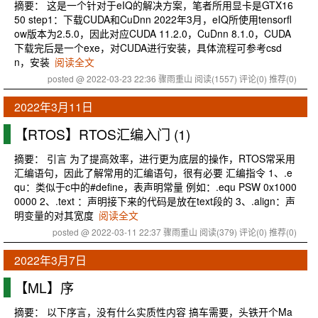
摘要： 这是一个针对于eIQ的解决方案，笔者所用显卡是GTX16
50 step1：下载CUDA和CuDnn 2022年3月，eIQ所使用tensorfl
ow版本为2.5.0，因此对应CUDA 11.2.0，CuDnn 8.1.0，CUDA
下载完后是一个exe，对CUDA进行安装，具体流程可参考csd
n，安装
阅读全文
posted @ 2022-03-23 22:36 骤雨重山
阅读(1557)
评论(0)
推荐(0)
2022年3月11日
【RTOS】RTOS汇编入门 (1)
摘要： 引言 为了提高效率，进行更为底层的操作，RTOS常采用
汇编语句，因此了解常用的汇编语句，很有必要 汇编指令 1、.e
qu：类似于c中的#define，表声明常量 例如：.equ PSW 0x1000
0000 2、.text ：声明接下来的代码是放在text段的 3、.align：声
明变量的对其宽度
阅读全文
posted @ 2022-03-11 22:37 骤雨重山
阅读(379)
评论(0)
推荐(0)
2022年3月7日
【ML】序
摘要： 以下序言，没有什么实质性内容 搞车需要，头铁开个Ma