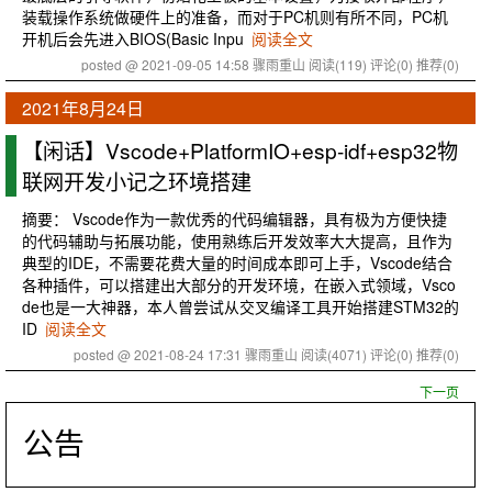
装载操作系统做硬件上的准备，而对于PC机则有所不同，PC机
开机后会先进入BIOS(Basic Inpu
阅读全文
posted @ 2021-09-05 14:58 骤雨重山
阅读(119)
评论(0)
推荐(0)
2021年8月24日
【闲话】Vscode+PlatformIO+esp-idf+esp32物
联网开发小记之环境搭建
摘要： Vscode作为一款优秀的代码编辑器，具有极为方便快捷
的代码辅助与拓展功能，使用熟练后开发效率大大提高，且作为
典型的IDE，不需要花费大量的时间成本即可上手，Vscode结合
各种插件，可以搭建出大部分的开发环境，在嵌入式领域，Vsco
de也是一大神器，本人曾尝试从交叉编译工具开始搭建STM32的
ID
阅读全文
posted @ 2021-08-24 17:31 骤雨重山
阅读(4071)
评论(0)
推荐(0)
下一页
公告