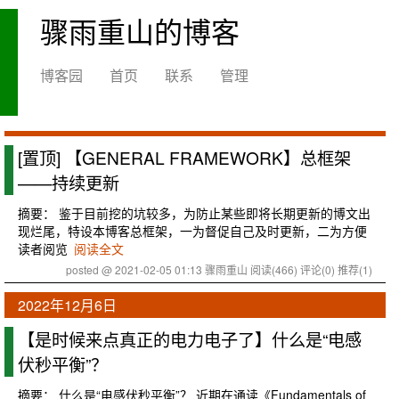
骤雨重山的博客
博客园
首页
联系
管理
[置顶]
【GENERAL FRAMEWORK】总框架
——持续更新
摘要： 鉴于目前挖的坑较多，为防止某些即将长期更新的博文出
现烂尾，特设本博客总框架，一为督促自己及时更新，二为方便
读者阅览
阅读全文
posted @ 2021-02-05 01:13 骤雨重山
阅读(466)
评论(0)
推荐(1)
2022年12月6日
【是时候来点真正的电力电子了】什么是“电感
伏秒平衡”？
摘要： 什么是“电感伏秒平衡”？ 近期在通读《Fundamentals of