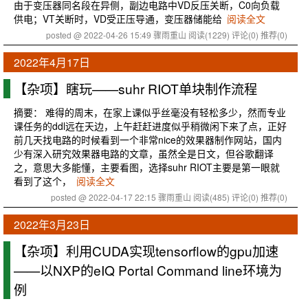
由于变压器同名段在异侧，副边电路中VD反压关断，C0向负载
供电；VT关断时，VD受正压导通，变压器储能给
阅读全文
posted @ 2022-04-26 15:49 骤雨重山
阅读(1229)
评论(0)
推荐(0)
2022年4月17日
【杂项】瞎玩——suhr RIOT单块制作流程
摘要： 难得的周末，在家上课似乎丝毫没有轻松多少，然而专业
课任务的ddl远在天边，上午赶赶进度似乎稍微闲下来了点，正好
前几天找电路的时候看到一个非常nice的效果器制作网站，国内
少有深入研究效果器电路的文章，虽然全是日文，但谷歌翻译
之，意思大多能懂，主要看图，选择suhr RIOT主要是第一眼就
看到了这个，
阅读全文
posted @ 2022-04-17 22:15 骤雨重山
阅读(485)
评论(0)
推荐(0)
2022年3月23日
【杂项】利用CUDA实现tensorflow的gpu加速
——以NXP的eIQ Portal Command line环境为
例