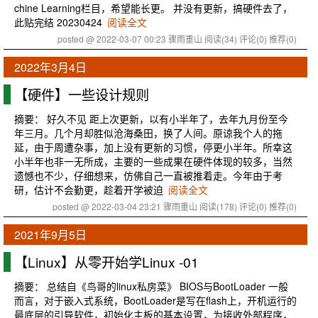
chine Learning栏目，希望能长更。 并没有更新，搞硬件去了，
此贴完结 20230424
阅读全文
posted @ 2022-03-07 00:23 骤雨重山
阅读(34)
评论(0)
推荐(0)
2022年3月4日
【硬件】一些设计规则
摘要： 好久不见 距上次更新，以有小半年了，去年九月份至今
年三月。几个月却胜似沧海桑田，换了人间。原谅我个人的拖
延，由于周遭杂事，加上没有更新的习惯，停更小半年。所幸这
小半年也非一无所成，主要的一些成果在硬件体现的较多，当然
遗憾也不少，仔细想来，仿佛自己一直被推着走。今年由于考
研，估计不会勤更，趁着开学被迫
阅读全文
posted @ 2022-03-04 23:21 骤雨重山
阅读(178)
评论(0)
推荐(0)
2021年9月5日
【Linux】从零开始学Linux -01
摘要： 总结自《鸟哥的linux私房菜》 BIOS与BootLoader 一般
而言，对于嵌入式系统，BootLoader是写在flash上，开机运行的
最底层的引导软件，初始化主板的基本设置，为接收外部程序，