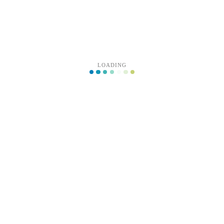
性，我调动画调了一早上，也没实现想要的效果，给大家看看不设置IsHit
LOADING