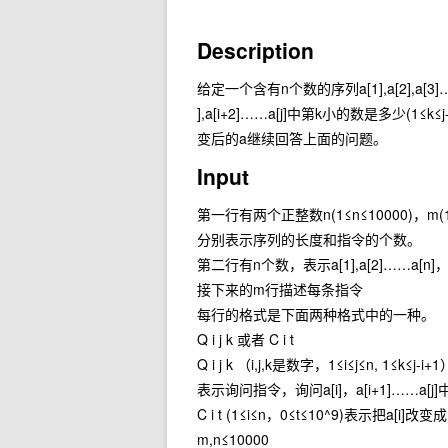
Description
给定一个含有n个数的序列a[1],a[2],a[3
],a[i+2]……a[j]中第k小的数是多少(
变后的a继续回答上面的问题。
Input
第一行有两个正整数n(1≤n≤10000)，m(1
分别表示序列的长度和指令的个数。
第二行有n个数，表示a[1],a[2]……a[n
接下来的m行描述每条指令
每行的格式是下面两种格式中的一种。
Q i j k 或者 C i t
Q i j k （i,j,k是数字，1≤i≤j≤n, 1≤k≤j-i+1
表示询问指令，询问a[i]，a[i+1]……a[
C i t (1≤i≤n，0≤t≤10^9)表示把a[i]改变
m,n≤10000