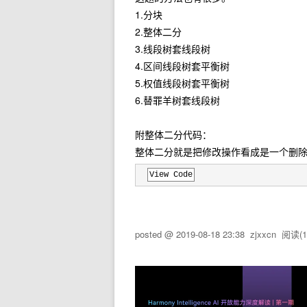
1.分块
2.整体二分
3.线段树套线段树
4.区间线段树套平衡树
5.权值线段树套平衡树
6.替罪羊树套线段树
附整体二分代码：
整体二分就是把修改操作看成是一个删
View Code
posted @
2019-08-18 23:38
zjxxcn
阅读(
1