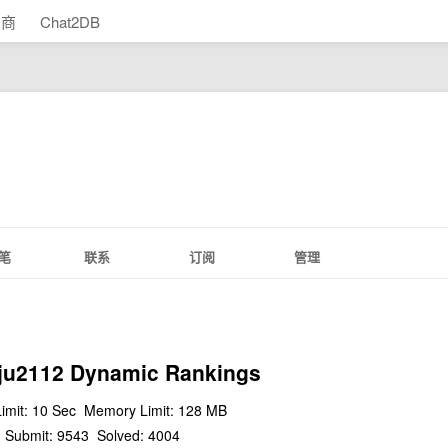
助商
Chat2DB
笔
联系
订阅
管理
Zju2112 Dynamic Rankings
imit: 10 Sec
Memory Limit: 128 MB
Submit: 9543
Solved: 4004