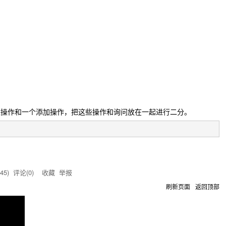
除操作和一个添加操作，把这些操作和询问放在一起进行二分。
45
) 评论(
0
)
收藏
举报
刷新页面
返回顶部