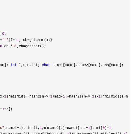
=
0
=
'
-
'
)f=-
1
; ch=
0
+ch-
'
0
'
,ch=
xn]; 
int
 l,r,n,tot; 
char
x-
1
]*mi[mid]==hash2[n-y+
1
+mid-
1
]-hash2[(n-y+
1
)-
1
]*mi[mid])z=mid,
+
1
+
s
"
,name1+i); inc(i,
1
,n)name2[i]=name1[n-i+
1
]; mi[
0
]=
1