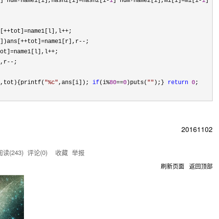
]*num+name1[i],hash2[i]=hash2[i-
1
]*num+name2[i],mi[i]=mi[i-
1
]*
[++tot]=name1[l],l++
])ans[++tot]=name1[r],r--
ot]=name1[l],l++
,r--
,tot){printf(
"
%c
"
,ans[i]); 
if
(i%
80
==
0
)puts(
""
);} 
return
0
20161102
读(
243
) 评论(
0
)
收藏
举报
刷新页面
返回顶部