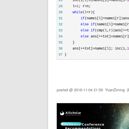
28
     inc(i,
1
,n)hash1[i]=hash1[i-
1
29
     l=
1
; r=
30
while
(l<
31
if
(name1[l]<name1[r])ans
32
else
if
(name1[l]>name1[r
33
else
if
(cmp(l,r))ans[++t
34
else
 ans[++tot]=name1[r]
35
36
     ans[++tot]=name1[l]; inc(i,
1
37
 }
posted @
2016-11-04 21:59
YuanZiming
阅