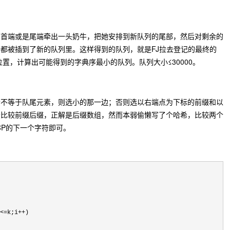
的首端或是尾端牵出一头奶牛，把她安排到新队列的尾部，然后对剩余的
都被插到了新的队列里。这样得到的队列，就是FJ拉去登记的最终的
置，计算出可能得到的字典序最小的队列。队列大小≤30000。
素不等于队尾元素，则选小的那一边；否则选以右端点为下标的前缀和以
于比较前缀后缀，正解是后缀数组，然而本弱偷懒写了个哈希，比较两个
CP的下一个字符即可。