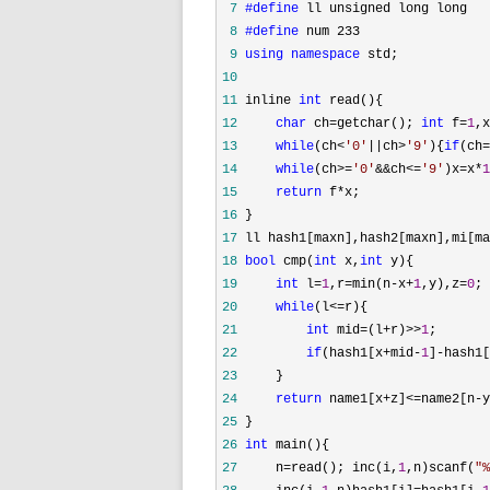
 7
#define
 8
#define
 9
using
namespace
10
11
 inline 
int
12
char
 ch=getchar(); 
int
 f=
1
,x
13
while
(ch<
'
0
'
||ch>
'
9
'
){
if
(ch=
14
while
(ch>=
'
0
'
&&ch<=
'
9
'
)x=x*
1
15
return
 f*
16
17
 ll hash1[maxn],hash2[maxn],mi[ma
18
bool
 cmp(
int
 x,
int
19
int
 l=
1
,r=min(n-x+
1
,y),z=
0
20
while
(l<=
21
int
 mid=(l+r)>>
1
22
if
(hash1[x+mid-
1
]-hash1[
23
24
return
 name1[x+z]<=name2[n-y
25
26
int
27
     n=read(); inc(i,
1
,n)scanf(
"
%