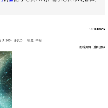
le
)((
int
)sqrt(n-i*i-j*j-k*k))==sqrt(n-i*i-j*j-k*k))ans++
20160926
读(
265
) 评论(
0
)
收藏
举报
刷新页面
返回顶部