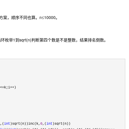
案，顺序不同也算。n≤10000。
枚举1到sqrt(n)判断第四个数是不是整数，结果排名倒数。
,(
int
)sqrt(n))inc(k,
0
,(
int