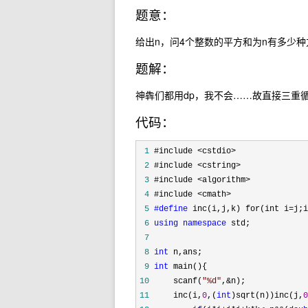
题意：
给出n，问4个整数的平方和为n有多少种方
题解：
神犇们都用dp，我不会……故直接三重循环
代码：
 1
 2
 3
 4
 5
#define
 6
using
namespace
 7
 8
int
 9
int
10
     scanf(
"
%d
"
,&
11
     inc(i,
0
,(
int
)sqrt(n))inc(j,
0