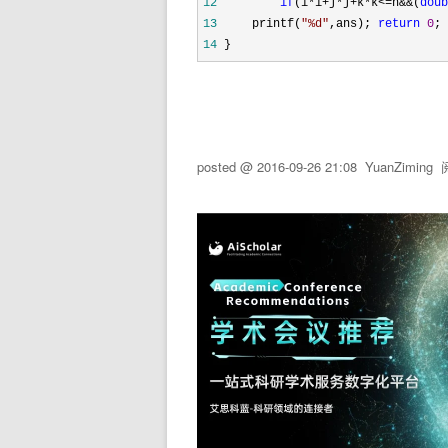
12
if
(i*i+j*j+k*k<=n&&(
doub
13
     printf(
"
%d
"
,ans); 
return
0
14
 }
posted @
2016-09-26 21:08
YuanZiming
阅