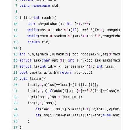
 7
using
namespace
 8
 9
 inline 
int
10
char
 ch=getchar(); 
int
 f=
1
,x=
0
11
while
(ch<
'
0
'
||ch>
'
9
'
){
if
(ch==
'
-
'
)f=-
1
; ch=
12
while
(ch>=
'
0
'
&&ch<=
'
9
'
)x=x*
10
+ch-
'
0
'
,ch=
13
return
 f*
14
15
int
 n,m,a[maxn],v[maxn*
2
],tot,root[maxn],sz[
3
*maxn*
15
*
16
struct
 ask{
char
 opt[
3
]; 
int
17
struct
 ls{
int
 id,v;}; ls lss[maxn*
2
]; 
int
18
bool
 cmp(ls a,ls b){
return
 a.v<
19
void
20
     inc(i,
1
,n)lss[++lsss]=
21
     inc(i,
1
,m)
if
(asks[i].opt[
0
]==
'
C
'
)lss[++lsss]=(ls){
22
     sort(lss+
1
,lss+
1
+
23
     inc(i,
1
24
if
(i==
1
||lss[i].v!=lss[i-
1
].v)tot++,v[tot]=
25
if
(lss[i].id<=n)a[lss[i].id]=tot;
else
 asks[lss
26
27