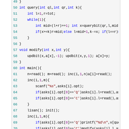
49
50
int
 query(
int
 ql,
int
 qr,
int
51
int
 l=
1
,r=
52
while
(
1
53
int
 mid=(l+r)>>
1
; 
int
 x=querybit(qr,l,mid)-que
54
if
(x>=k)r=mid;
else
 l=mid+
1
,k-=x; 
if
(l==r)
retur
55
56
57
void
 modify(
int
 x,
int
58
     updbit(x,a[x],-
1
); updbit(x,y,
1
); a[x]=
59
60
int
61
     n=read(); m=read(); inc(i,
1
,n)a[i]=
62
     inc(i,
1
63
         scanf(
"
%s
"
64
if
(asks[i].opt[
0
]==
'
Q
'
)asks[i].l=read(),asks[i
65
if
(asks[i].opt[
0
]==
'
C
'
)asks[i].l=read(),asks[i
66
67
68
     inc(i,
1
69
if
(asks[i].opt[
0
]==
'
Q
'
)printf(
"
%d\n
"
70
if
(asks[i].opt[
0
]==
'
C
'