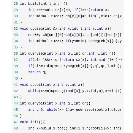
28
int
 build(
int
 l,
int
29
int
 x=++cnt; sz[x]=
0
; 
if
(l==r)
return
30
int
 mid=(l+r)>>
1
; ch[x][
0
]=build(l,mid); ch[x][
1
]=
31
32
void
 updseg(
int
 &x,
int
 y,
int
 l,
int
 r,
int
33
     cnt++; ch[cnt][
0
]=ch[x][
0
]; ch[cnt][
1
]=ch[x][
1
]; s
34
int
 mid=(l+r)>>
1
; 
if
(y<=mid)updseg(ch[x][
0
],y,l,mi
35
36
int
 queryseg(
int
 x,
int
 ql,
int
 qr,
int
 l,
int
37
if
(ql<=l&&r<=qr)
return
 sz[x]; 
int
 mid=(l+r)>>
1
,q=
0
38
if
(ql<=mid)q+=queryseg(ch[x][
0
],ql,qr,l,mid); 
if
(m
39
return
40
41
void
 updbit(
int
 x,
int
 y,
int
42
while
(x<=n)updseg(root[x],y,
1
,tot,a),x+=
43
44
int
 querybit(
int
 x,
int
 ql,
int
45
int
 q=
0
; 
while
(x>=
1
)q+=queryseg(root[x],ql,qr,
1
,to
46
47
void
48
int
 x=build(
1
,tot); inc(i,
1
,n)root[i]=x; inc(i,
1
,n