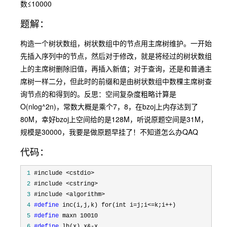
数≤10000
题解：
构造一个树状数组，树状数组中的节点用主席树维护。一开始
先插入序列中的节点，然后对于修改，就是将经过的树状数组
上的主席树删除旧值，再插入新值；对于查询，还是和普通主
席树一样二分，但此时的前缀和是由树状数组中数棵主席树查
询节点的和得到的。反思：空间复杂度粗略计算是
O(nlog^2n)，常数大概是乘个7，8，在bzoj上内存达到了
80M，幸好bzoj上空间给的是128M，听说原题空间是31M，
规模是30000，我要是做原题早挂了！不知道怎么办QAQ
代码：
 1
 2
 3
 4
#define
 5
#define
 6
#define