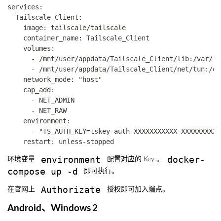
services:

  Tailscale_Client:

    image: tailscale/tailscale

    container_name: Tailscale_Client

    volumes:

      - /mnt/user/appdata/Tailscale_Client/lib:/var/lib
      - /mnt/user/appdata/Tailscale_Client/net/tun:/de
    network_mode: "host"

    cap_add:

      - NET_ADMIN

      - NET_RAW

    environment:

      - "TS_AUTH_KEY=tskey-auth-XXXXXXXXXXX-XXXXXXXXXX
environment
docker-
环境变量
配置对应的 Key 。
compose up -d
即可执行。
Authorizate
在官网上
授权即可加入端点。
Android、Windows