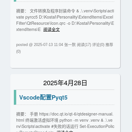
摘要： 文件转换及程序封装命令 & .\.venv\Scripts\acti
vate pyrcc5 D:\Kostal\Personality\ExtendItems\Excel
Filter\QtResource\Icon.qrc -o D:\Kostal\Personality\E
xtendItems\E
阅读全文
posted @ 2025-07-13 11:04 张一默
阅读(17)
评论(0)
推荐
(0)
2025年4月28日
Vscode配置Pyqt5
摘要： 手册 https://doc.qt.io/qt-6/qtdesigner-manual.
html 终端激活虚拟环境 python -m venv .venv & .\.ve
nv\Scripts\activate #失败的话运行 Set-ExecutionPolic