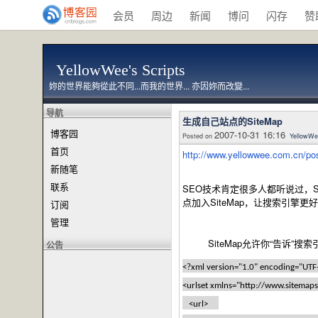
会员
周边
新闻
博问
闪存
赞
YellowWee's Scripts
妳的世界能夠從此不同...而我的世界... 亦因妳而改變...
导航
生成自己站点的SiteMap
博客园
2007-10-31 16:16
Posted on
YellowW
首页
http://www.yellowwee.com.
新随笔
联系
SEO技术肯定很多人都听说过，SEO
点加入SiteMap，让搜索引擎
订阅
管理
SiteMap允许你“告诉”搜索引
公告
<?xml version="1.0" encoding="UTF
<urlset xmlns="http://www.sitemap
<url>