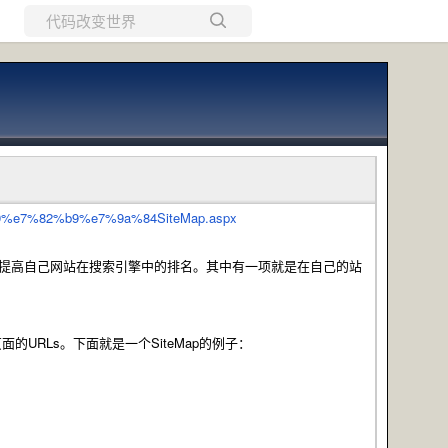
所有博客
当前博客
99%e7%82%b9%e7%9a%84SiteMap.aspx
。就是研究如何提高自己网站在搜索引擎中的排名。其中有一项就是在自己的站
的URLs。下面就是一个SiteMap的例子：