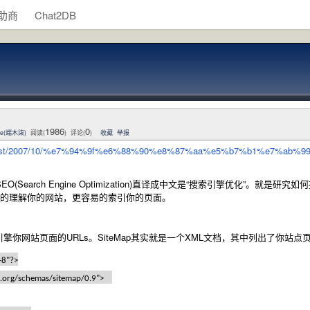
助商
Chat2DB
1986
0
ee(端木柒)
阅读(
) 评论(
)
收藏
举报
cn/post/2007/10/%e7%94%9f%e6%88%90%e8%87%aa%e5%b7%b1%e7%ab%
(Search Engine Optimization)直译成中文是“搜索引擎优化”
更好的理解你的网站，更容易的索引你的页面。
擎你网站页面的URLs。SiteMap其实就是一个XML文档，其中列出了你站点页面
-8"?>
s.org/schemas/sitemap/0.9">