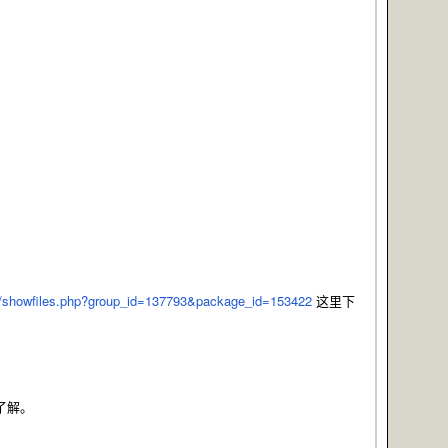
ect/showfiles.php?group_id=137793&package_id=153422
这里下
了解。