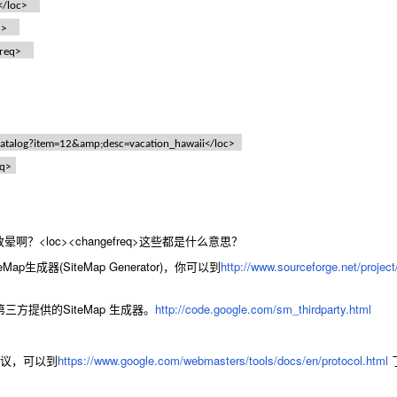
/loc>
d>
req>
alog?item=12&amp;desc=vacation_hawaii</loc>
q>
？<loc><changefreq>这些都是什么意思？
ap生成器(SiteMap Generator)，你可以到
http://www.sourceforge.net/proj
三方提供的SiteMap 生成器。
http://code.google.com/sm_thirdparty.html
协议，可以到
https://www.google.com/webmasters/tools/docs/en/protocol.html