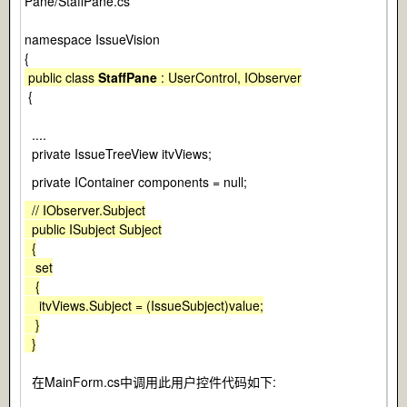
Pane/StaffPane.cs
namespace IssueVision
{
public class
StaffPane
: UserControl, IObserver
{
....
private IssueTreeView itvViews;
private IContainer components = null;
// IObserver.Subject
public ISubject Subject
{
set
{
itvViews.Subject = (IssueSubject)value;
}
}
在MainForm.cs中调用此用户控件代码如下: