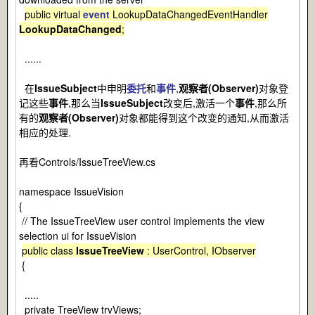
public virtual
event
LookupDataChangedEventHandler
LookupDataChanged
;
......
在
IssueSubject
中申明
委托
和
事件
,
观察者(Observer)
对象登
记这些
事件
,那么当
IssueSubject
改变后,激活一个
事件
,那么所
有的
观察者(Observer)
对象都能得到这个改变的通知,从而激活
相应的处理.
再看Controls/IssueTreeView.cs
namespace IssueVision
{
// The IssueTreeView user control implements the view
selection ui for IssueVision
public class
IssueTreeView
: UserControl, IObserver
{
.....
private TreeView trvViews;