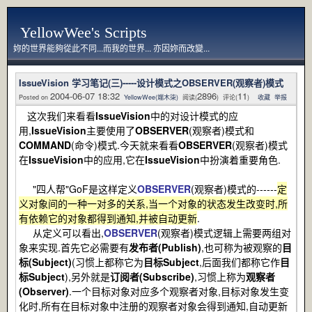
YellowWee's Scripts
妳的世界能夠從此不同...而我的世界... 亦因妳而改變...
IssueVision 学习笔记(三)-----设计模式之OBSERVER(观察者)模式
2004-06-07 18:32
2896
11
Posted on
YellowWee(端木柒)
阅读(
) 评论(
)
收藏
举报
这次我们来看看
IssueVision
中的对设计模式的应
用,
IssueVision
主要使用了
OBSERVER
(观察者)模式和
COMMAND
(命令)模式.今天就来看看
OBSERVER
(观察者)模式
在
IssueVision
中的应用,它在
IssueVision
中扮演着重要角色.
"四人帮"GoF是这样定义
OBSERVER
(观察者)模式的------
定
义对象间的一种一对多的关系,当一个对象的状态发生改变时,所
有依赖它的对象都得到通知,并被自动更新
.
从定义可以看出,
OBSERVER
(观察者)模式逻辑上需要两组对
象来实现.首先它必需要有
发布者(Publish)
,也可称为被观察的
目
标(Subject)
(习惯上都称它为
目标Subject
,后面我们都称它作
目
标Subject
),另外就是
订阅者(Subscribe)
,习惯上称为
观察者
(Observer)
.一个目标对象对应多个观察者对象,目标对象发生变
化时,所有在目标对象中注册的观察者对象会得到通知,自动更新