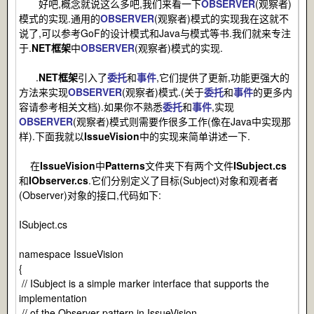
好吧,概念就说这么多吧,我们来看一下
OBSERVER
(观察者)
模式的实现.通用的
OBSERVER
(观察者)模式的实现我在这就不
说了,可以参考GoF的设计模式和Java与模式等书.我们就来专注
于.
NET框架
中
OBSERVER
(观察者)模式的实现.
.
NET框架
引入了
委托
和
事件
,它们提供了更新,功能更强大的
方法来实现
OBSERVER
(观察者)模式.(关于
委托
和
事件
的更多内
容请参考相关文档).如果你不熟悉
委托
和
事件
,实现
OBSERVER
(观察者)模式则需要作很多工作(像在Java中实现那
样).下面我就以
IssueVision
中的实现来简单讲述一下.
在
IssueVision
中
Patterns
文件夹下有两个文件
ISubject.cs
和
IObserver.cs
.它们分别定义了目标(Subject)对象和观者者
(Observer)对象的接口,代码如下:
ISubject.cs
namespace IssueVision
{
// ISubject is a simple marker interface that supports the
implementation
// of the Observer pattern in IssueVision.