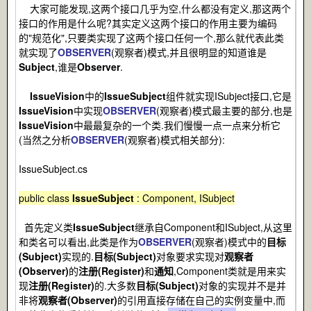
大家可能发现,这两个接口几乎为空,什么都没有定义,那这两个
接口的作用是什么呢?其实定义这两个接口的作用主要为编码
的"规范化",只要类实现了这两个接口任何一个,那么就代表此类
就实现了
OBSERVER
(观察者)模式,并且很明显的知道谁是
Subject
,谁是
Observer
.
IssueVision
中的
IssueSubject
组件就实现ISubject接口,它是
IssueVision
中实现
OBSERVER
(观察者)模式最主要的部分,也是
IssueVision
中最最复杂的一个类.我们慢慢一点一点来分析它
(当然之分析
OBSERVER
(观察者)模式相关部分):
IssueSubject.cs
public class
IssueSubject
: Component, ISubject
首先定义类
IssueSubject
继承自Component和ISubject,从这里
和类名可以看出,此类是作为
OBSERVER
(观察者)模式中的
目标
(Subject)
实现的.
目标(Subject)
对象要求实现对
观察者
(Observer)
的
注册(Register)
和
通知
,Component类就是用来实
现
注册(Register)
的.大多数
目标(Subject)
对象的实现并不是并
非将
观察者(Observer)
的引用直接存储在自己的实例变量中,而