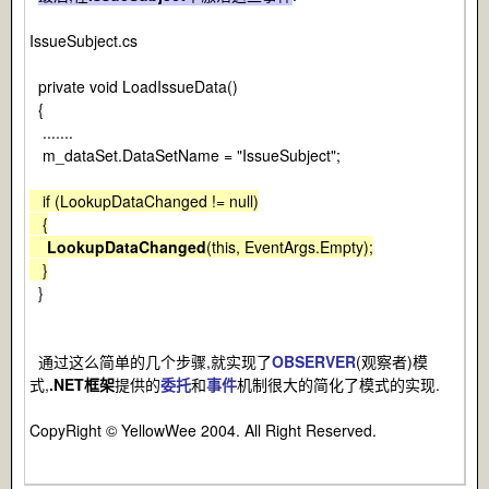
IssueSubject.cs
private void LoadIssueData()
{
.......
m_dataSet.DataSetName = "IssueSubject";
if (LookupDataChanged != null)
{
LookupDataChanged
(this, EventArgs.Empty);
}
}
通过这么简单的几个步骤,就实现了
OBSERVER
(观察者)模
式,
.NET框架
提供的
委托
和
事件
机制很大的简化了模式的实现.
CopyRight © YellowWee 2004. All Right Reserved.