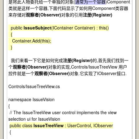
是将此人物委托给一个单独的对象(
通常为一个容器
)Component
类就是这样一个容器,下面代码显示了如何用Component类容器
来存储对
观察者(Observer)
对象的引用
注册(Register)
public
IssueSubject
(IContainer Container) : this()
{
Container.Add(this);
}
我们来看一下它是如何完成
注册(Register)
的,首先我们找到一
个
观察者(Observer)
对象的实现,Controls/IssueTreeView 用户
控件就是一个
观察者(Observer)
对象.它实现了IObserver接口.
Controls/IssueTreeView.cs
namespace IssueVision
{
// The IssueTreeView user control implements the view
selection ui for IssueVision
public class
IssueTreeView
: UserControl, IObserver
{