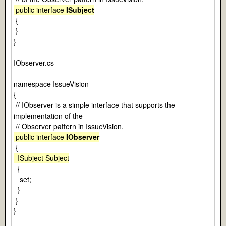
public interface
ISubject
{
}
}
IObserver.cs
namespace IssueVision
{
// IObserver is a simple interface that supports the
implementation of the
// Observer pattern in IssueVision.
public interface
IObserver
{
ISubject Subject
{
set;
}
}
}