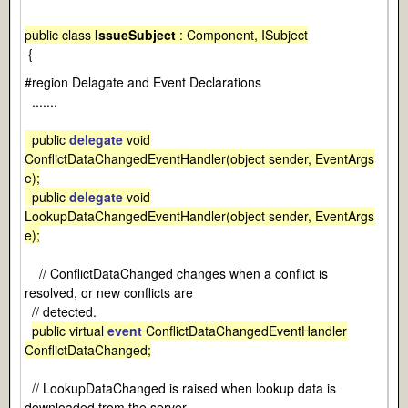
public class
IssueSubject
: Component, ISubject
{
#region Delagate and Event Declarations
.......
public
delegate
void
ConflictDataChangedEventHandler(object sender, EventArgs
e);
public
delegate
void
LookupDataChangedEventHandler(object sender, EventArgs
e);
// ConflictDataChanged changes when a conflict is
resolved, or new conflicts are
// detected.
public virtual
event
ConflictDataChangedEventHandler
ConflictDataChanged;
// LookupDataChanged is raised when lookup data is
downloaded from the server