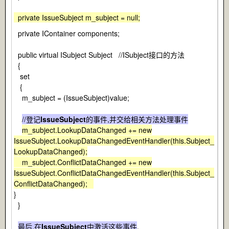
private IssueSubject m_subject = null;
private IContainer components;
public virtual ISubject Subject //ISubject接口的方法
{
set
{
m_subject = (IssueSubject)value;
//登记
IssueSubject
的事件,并交给相关方法处理事件
m_subject.LookupDataChanged += new
IssueSubject.LookupDataChangedEventHandler(this.Subject_
LookupDataChanged);
m_subject.ConflictDataChanged += new
IssueSubject.ConflictDataChangedEventHandler(this.Subject_
ConflictDataChanged);
}
}
最后,在
IssueSubject
中激活这些事件
.