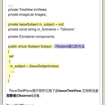
.....
private TreeView trvViews;
private ImageList images;
private IssueSubject m_subject = null;
private const string m_fontname = "Tahoma";
private IContainer components;
public virtual ISubject Subject
//ISubject接口的方法
{
set
{
m_subject = (IssueSubject)value;
.....
}
}
Pane/StaffPane用户控件引用了此
IssueTreeView
,它同样也是
观察者(Observer)
对象.