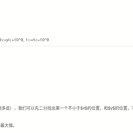
yi<=10^9, 1<=ri<=10^9
lse$不用多说），我们可以先二分找出第一个不小于$x$的位置，和$y$的位置
的最大值。