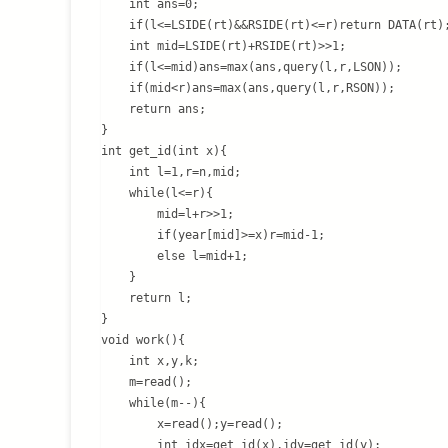
    int ans=0;

    if(l<=LSIDE(rt)&&RSIDE(rt)<=r)return DATA(rt);
    int mid=LSIDE(rt)+RSIDE(rt)>>1;

    if(l<=mid)ans=max(ans,query(l,r,LSON));

    if(mid<r)ans=max(ans,query(l,r,RSON));

    return ans;

}

int get_id(int x){

    int l=1,r=n,mid;

    while(l<=r){

        mid=l+r>>1;

        if(year[mid]>=x)r=mid-1;

        else l=mid+1;

    }

    return l;

}

void work(){

    int x,y,k;

    m=read();

    while(m--){

        x=read();y=read();

        int idx=get_id(x),idy=get_id(y);
