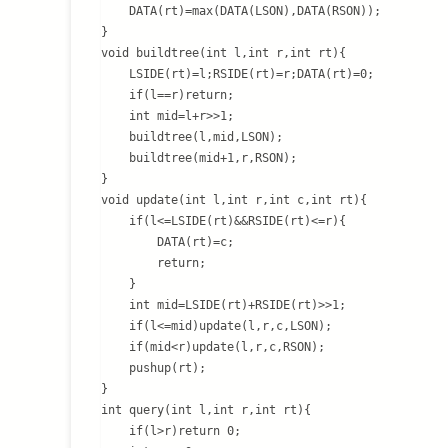
    DATA(rt)=max(DATA(LSON),DATA(RSON));

}

void buildtree(int l,int r,int rt){

    LSIDE(rt)=l;RSIDE(rt)=r;DATA(rt)=0;

    if(l==r)return;

    int mid=l+r>>1;

    buildtree(l,mid,LSON);

    buildtree(mid+1,r,RSON);

}

void update(int l,int r,int c,int rt){

    if(l<=LSIDE(rt)&&RSIDE(rt)<=r){

        DATA(rt)=c;

        return;

    }

    int mid=LSIDE(rt)+RSIDE(rt)>>1;

    if(l<=mid)update(l,r,c,LSON);

    if(mid<r)update(l,r,c,RSON);

    pushup(rt);

}

int query(int l,int r,int rt){

    if(l>r)return 0;
