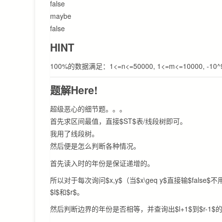
false
maybe
false
HINT
100%的数据满足：1<=n<=50000, 1<=m<=10000, -10^9<=
题解Here!
超级恶心的细节题。。。
首先求区间最值，直接$ST$表/线段树即可。
我用了线段树。
然后便是怎么判断各种情况。
首先读入时的年份是保证递增的。
所以对于每次询问$x,y$（当$x\geq y$直接输$fa
$l$和$r$。
然后判断边界的年份是否相等，并查询出$l+1$到$r-1$