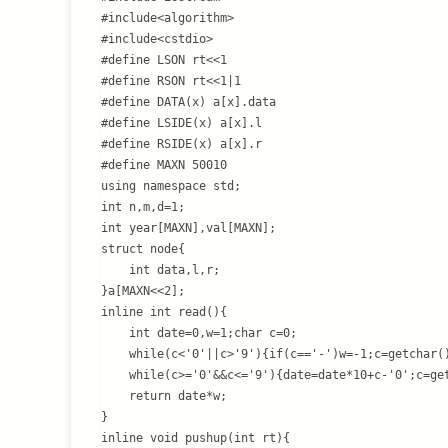
#include<algorithm>

#include<cstdio>

#define LSON rt<<1

#define RSON rt<<1|1

#define DATA(x) a[x].data

#define LSIDE(x) a[x].l

#define RSIDE(x) a[x].r

#define MAXN 50010

using namespace std;

int n,m,d=1;

int year[MAXN],val[MAXN];

struct node{

    int data,l,r;

}a[MAXN<<2];

inline int read(){

	int date=0,w=1;char c=0;

	while(c<'0'||c>'9'){if(c=='-')w=-1;c=getchar();}

	while(c>='0'&&c<='9'){date=date*10+c-'0';c=getchar();}

	return date*w;

}

inline void pushup(int rt){
