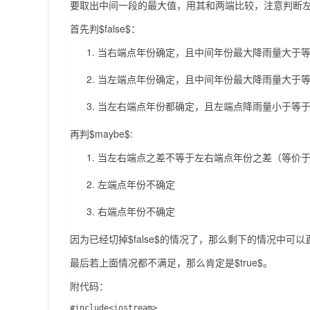
要取出中间一段的最大值，用其和两端比较，注意判断左端点
首先判$false$：
当右端点年份确定，且中间年份最大降雨量大于
当左端点年份确定，且中间年份最大降雨量大于
当左右端点年份都确定，且左端点降雨量小于等
再判$maybe$:
当左右端点之差不等于左右端点年份之差（等价
左端点年份不确定
右端点年份不确定
因为已经切掉$false$的情况了，那么剩下的情况中可
最后若上面情况都不满足，那么肯定是$true$。
附代码：
#include<iostream>
