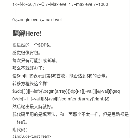
1<=N<=50,1<=Ci<=Maxlevel 1<=maxlevel<=1000
0<=beginlevel<=maxlevel
题解Here!
很显然的一个$DP$。
感觉很像背包。
每次只有可能加或者减。
那么不就好办了：
设$dp[i][j]$表示到第$i$首歌，能否达到$j$的音量。
转移方程长这个样：
$$dp[i][j]|=\left\{\begin{array}{}dp[i-1][j-val[i]]&j-val[i]\geq
0\\dp[i-1][j+val[i]]&j+val[i]\leq m\end{array}\right.$$
然后输出最大解就好。
我代码里用的是填表法，和上面那个不太一样，但是思路都是
一样的。
附代码：
#include<iostream>
