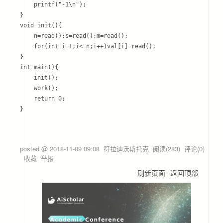
	printf("-1\n");

}

void init(){

	n=read();s=read();m=read();

	for(int i=1;i<=n;i++)val[i]=read();

}

int main(){

	init();

	work();

    return 0;

posted @
2018-11-09 09:08
符拉迪沃斯托克
阅读(
283
) 评论(
0
)
收藏
举报
刷新页面
返回顶部