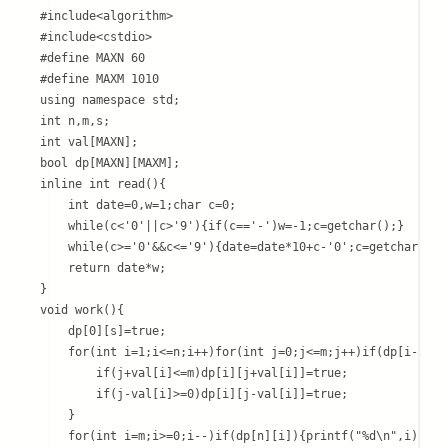
#include<algorithm>

#include<cstdio>

#define MAXN 60

#define MAXM 1010

using namespace std;

int n,m,s;

int val[MAXN];

bool dp[MAXN][MAXM];

inline int read(){

	int date=0,w=1;char c=0;

	while(c<'0'||c>'9'){if(c=='-')w=-1;c=getchar();}

	while(c>='0'&&c<='9'){date=date*10+c-'0';c=getchar();}

	return date*w;

}

void work(){

	dp[0][s]=true;

	for(int i=1;i<=n;i++)for(int j=0;j<=m;j++)if(dp[i-1][j]){

		if(j+val[i]<=m)dp[i][j+val[i]]=true;

		if(j-val[i]>=0)dp[i][j-val[i]]=true;

	}

	for(int i=m;i>=0;i--)if(dp[n][i]){printf("%d\n",i);return;}
