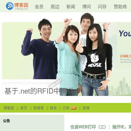
会员
周边
新闻
博问
闪存
赞助商
基于.net的RFID中间件
博客园
::
首页
::
新随笔
::
联系
::
订阅
::
管理
公告
也谈WEB打印（三）：抛开IE