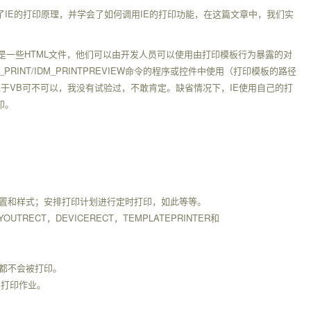
IE
IE
了
的打印原理，并学会了如何调用
的打印功能，在这篇文章中，我们实
HTML
是一些
文件，他们可以由开发人员可以使用由打印模板行为暴露的对
_PRINT/IDM_PRINTPREVIEW
命令的程序或控件中使用（打印模板的路径
VB
IE
至于
可不可以，我没有试验过，不敢肯定。缺省情况下，
使用自己的打
印。
置和样式；安排打印计划进行定时打印，如此等等。
YOUTRECT
DEVICERECT
TEMPLATEPRINTER
，
，
和
都不会被打印。
的打印作业。
。