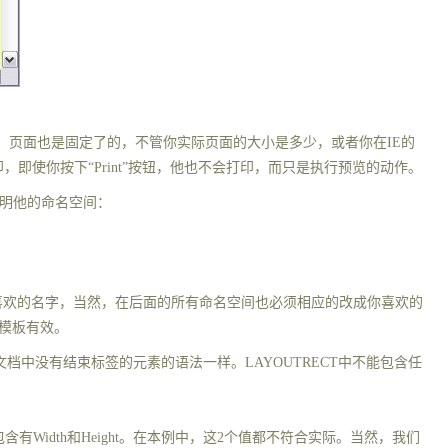
，页面也是固定了的，不管你实际页面的大小是多少，或者你在
IE
的
，即使你按下“
Print
”按钮，他也不会打印，而只是执行预览的动作。
明他的命名空间：
喜欢的名字，当然，在后面的所有命名空间也必须相应的改成你喜欢的
模板有效。
文档中没有结束标签的元素的语法一样。
LAYOUTRECT
中不能包含任
包含有
Width
和
Height
。在本例中，这
2
个值都不符合实际。当然，我们