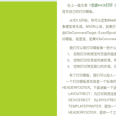
在上一篇文章《
也谈
WEB
打印（
现写自己的打印模板。
IE5.5
WebB
从
开始，你可以定制
MSDN
象模型来生成。
上说，如果打
IOleCommandTarget::Exec
pva
由
的
IOleCommand
印模板，就是说，如果
我们可以用打印模板做一些什
1、
控制打印和预览时页面的版
2、
控制打印任务如何被处理，
3、
控制打印预览窗口的外观，
有了打印模板，我们可以加入
一个打印模板其实就是一个标准
HEADERFOOTER
。下面讲解一下
LAYOUTRECT
：为打印和预览
DEVICERECT
LAYOUTRE
：为
TEMPLATEPRINTER
：提供一
HEADERFOOTER
：提供一个