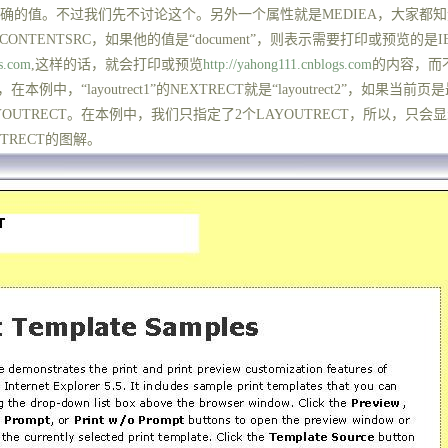
确的值。不过我们先不讨论这个。另外一个属性就是
MEDIEA
，大家都知
CONTENTSRC
，如果他的值是“
document
”，则表示需要打印或预览的是
gs.com
,
这样的话，就会打印或预览
http://yahong111.cnblogs.com
的内容，而
，在本例中，“
layoutrect1
”的
NEXTRECT
就是“
layoutrect2
”，如果当前页
YOUTRECT
。在本例中，我们只指定了
2
个
LAYOUTRECT
，所以，只会显
TRECT
的图解。