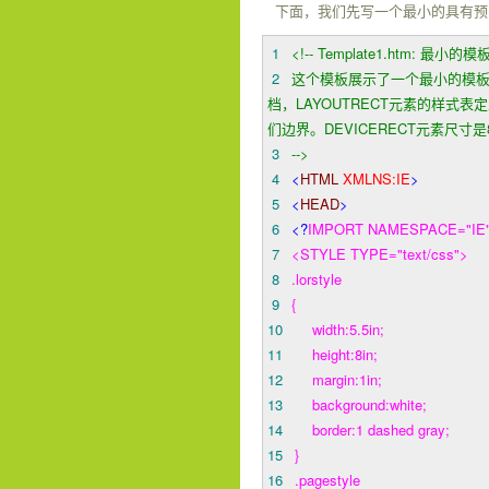
下面，我们先写一个最小的具有预
1
<!--
Template1.htm: 最小
2
这个模板展示了一个最小的模板，
档，LAYOUTRECT元素的样式
们边界。DEVICERECT元素尺寸是
3
-->
4
<
HTML
XMLNS:IE
>
5
<
HEAD
>
6
<?
IMPORT NAMESPACE="IE" 
7
<STYLE TYPE="text/css">
8
.lorstyle
9
{
10
width:5.5in;
11
height:8in;
12
margin:1in;
13
background:white;
14
border:1 dashed gray;
15
}
16
.pagestyle