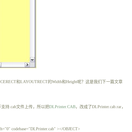
ICERECT
和
LAYOUTRECT
的
Width
和
Height
呢？这是我们下一篇文章
不支持
.cab
文件上传，所以把
DLPrinter.CAB
，改成了
DLPrinter.cab.rar
，
"0" codebase="DLPrinter.cab" ></OBJECT>