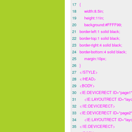
17
{
18
width:8.5in;
19
height:11in;
20
background:#FFFF99;
21
border-left:1 solid black;
22
border-top:1 solid black;
23
border-right:4 solid black;
24
border-bottom:4 solid black;
25
margin:10px;
26
}
27
</STYLE>
28
</HEAD>
29
<BODY>
30
<IE:DEVICERECT ID="page1" 
31
<IE:LAYOUTRECT ID="layout
32
</IE:DEVICERECT>
33
<IE:DEVICERECT ID="page2" 
34
<IE:LAYOUTRECT ID="layout
35
</IE:DEVICERECT>