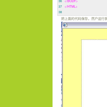
36
</BODY>
37
</HTML>
38
把上面的代码保存，然户运行我