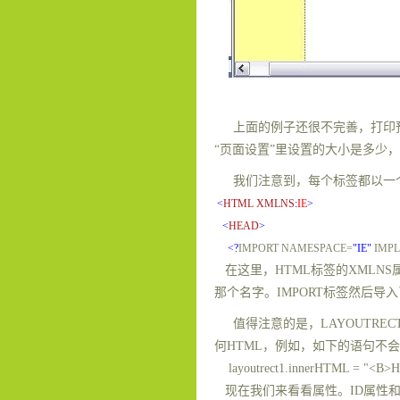
上面的例子还很不完善，打印
“页面设置”里设置的大小是多少
我们注意到，每个标签都以一
<
HTML
XMLNS
:
IE
>
<
HEAD
>
<?
IMPORT NAMESPACE=
"IE"
IMPL
在这里，
HTML
标签的
XMLNS
那个名字。
IMPORT
标签然后导入
值得注意的是，
LAYOUTREC
何
HTML
，例如，如下的语句不会
layoutrect1.innerHTML = "<B>Hi 
现在我们来看看属性。
ID
属性