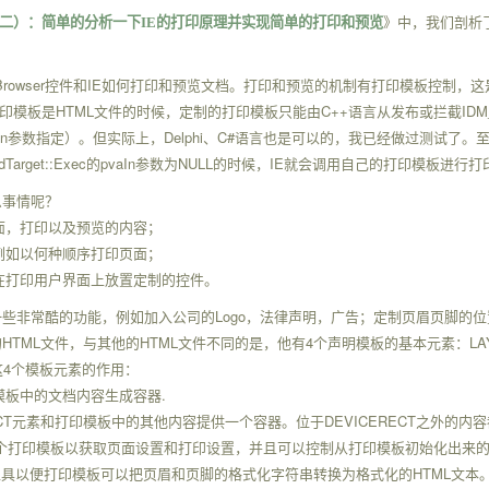
二）：简单的分析一下
IE
的打印原理并实现简单的打印和预览
》中，我们剖析
rowser
IE
控件和
如何打印和预览文档。打印和预览的机制有打印模板控制，这
HTML
C++
IDM
印模板是
文件的时候，定制的打印模板只能由
语言从发布或拦截
In
Delphi
C#
参数指定）。但实际上，
、
语言也是可以的，我已经做过测试了。
Target::Exec
pvaIn
NULL
IE
的
参数为
的时候，
就会调用自己的打印模板进行打
么事情呢？
面，打印以及预览的内容；
例如以何种顺序打印页面；
在打印用户界面上放置定制的控件。
Logo
一些非常酷的功能，例如加入公司的
，法律声明，广告；定制页眉页脚的位
HTML
HTML
4
LA
的
文件，与其他的
文件不同的是，他有
个声明模板的基本元素：
4
这
个模板元素的作用：
.
模板中的文档内容生成容器
CT
DEVICERECT
元素和打印模板中的其他内容提供一个容器。位于
之外的内容
个打印模板以获取页面设置和打印设置，并且可以控制从打印模板初始化出来
HTML
工具以便打印模板可以把页眉和页脚的格式化字符串转换为格式化的
文本