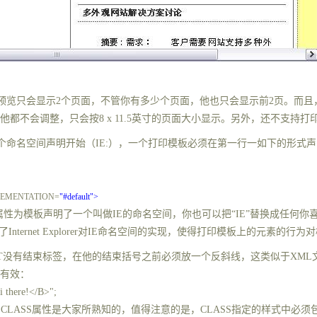
预览只会显示
2
个页面，不管你有多少个页面，他也只会显示前
2
页。而且
，他都不会调整，只会按
8 x 11.5
英寸的页面大小显示。另外，还不支持打印
个命名空间声明开始（
IE:
），一个打印模板必须在第一行一如下的形式声
EMENTATION=
"#default">
属性为模板声明了一个叫做
IE
的命名空间，你也可以把“
IE
”替换成任何你
了
Internet Explorer
对
IE
命名空间的实现，使得打印模板上的元素的行为对
T
没有结束标签，在他的结束括号之前必须放一个反斜线，这类似于
XML
有效：
there!</B>";
和
CLASS
属性是大家所熟知的，值得注意的是，
CLASS
指定的样式中必须