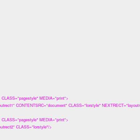
CLASS="pagestyle" MEDIA="print">
rect1" CONTENTSRC="document" CLASS="lorstyle" NEXTRECT="layoutre
CLASS="pagestyle" MEDIA="print">
rect2" CLASS="lorstyle"/>